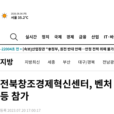
4시간 전 >
[속보] "이란-오만, 호르무즈 해협 통행 항로 합의" 이란 외무부 대
2026.08.06 (목)
서울 35.2℃
-25869초 전 >
내일까지 39도 '펄펄'…기상청 "태풍 지나며 폭염 잠시 꺾인다
-25506초 전 >
트럼프, 한국계 진보 주지사 후보 맹공…"공산주의가 최대 위협
-25484초 전 >
"美간섭에 합의 지연"…트럼프, '이란 호르무즈 통제권' 수용
실시간
정치
국제
경제
금융
산업
IT·
-22004초 전 >
[속보]산업장관 "李정부, 원전 반대 안해…안정 전력 위해 불가
-20701초 전 >
[속보]경찰, '홍명보 선임 논란' 대한축구협회·축구회관 등 압
색
-20088초 전 >
[속보]산업장관 "美무역법 제301조 과잉생산 결과 발표 8월 중
지방
지방최신
세종
부산
대구/경북
전남광
상
-19881초 전 >
[속보]코스피 매도사이드카 발동…4%대 급락
-19153초 전 >
[속보]전남광주 초대 시민추천 부시장에 백승주·윤난실
-16714초 전 >
서울 열대야 15일째 지속…비공식 '초열대야' 30도 넘어
전북창조경제혁신센터, 벤처
-15281초 전 >
[속보]코스닥, 2.15포인트(0.27%) 내린 797.44 출발
등 참가
-15264초 전 >
[속보]코스피, 119.51포인트(1.81%) 내린 6478.75 개장
-11711초 전 >
6월 경상수지 497.3억 달러…두 달 연속 사상 최대
-11662초 전 >
서울 낮 39도 '폭염중대경보'…40도 관측 가능성도
등록 2023.07.20 17:00:17
-9024초 전 >
미 워싱턴주 스포캔 시의 통제불능 3개 산불, 방화선 일부 구축