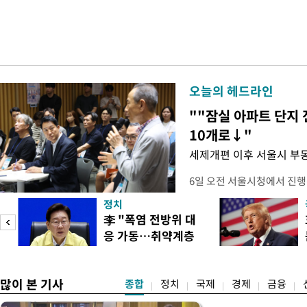
오늘의 헤드라인
""잠실 아파트 단지 
10개로↓"
세제개편 이후 서울시 부
6일 오전 서울시청에서 진행
대토론회'에서는 정부의 세
정치
이어졌다. 이날 토론회에는 
李 "폭염 전방위 대
택자와 무주택 청년, 민간임
응 가동…취약계층
리에이터 등 50여 명이 참석
보호 강화"
개사로 일하고 있다는 박준씨
택
많이 본 기사
종합
정치
국제
경제
금융