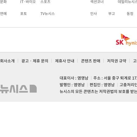
문화
IT·바이오
스포츠
섹션코너
데일리뉴시
연예
포토
TV뉴시스
인사
부고
동정
회사소개
광고 · 제휴 문의
제휴사 안내
콘텐츠 판매
저작권 규약
고
대표이사 : 염영남
주소 : 서울 중구 퇴계로 1
발행인 : 염영남
편집인 : 염영남
고충처리인
뉴시스의 모든 콘텐츠는 저작권법의 보호를 받는 바, 무