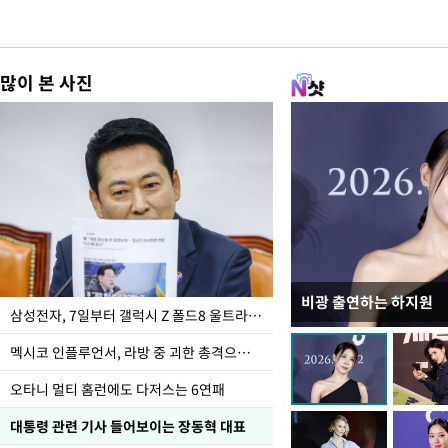
많이 본 사진
비광 출연하는 하지원
이재명 대통령, "수사
삼성전자, 7일부터 갤럭시 Z 폴드8 울트라·폴드8·플립8 출시
선 다해 강구해야"
멕시코 인플루언서, 라방 중 괴한 총격으로 사망
오타니 멀티 홈런에도 다저스는 6연패
대통령 관련 기사 들어보이는 장동혁 대표