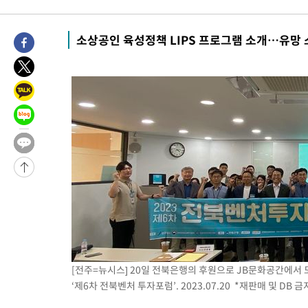
-1197초 전 >
[속보] 호르무즈 해협 이란-오만 협상 기대속 뉴욕증시 혼조 마감
우 0.49%↑
7분 전 >
[속보] 이란 대통령 "지금 최고지도자와 소통하기가 매우 어려워" 취임
소상공인 육성정책 LIPS 프로그램 소개…유망 
년 인터뷰
4시간 전 >
[속보] "이란-오만, 호르무즈 해협 통행 항로 합의" 이란 외무부 대
-25869초 전 >
내일까지 39도 '펄펄'…기상청 "태풍 지나며 폭염 잠시 꺾인다
-25506초 전 >
트럼프, 한국계 진보 주지사 후보 맹공…"공산주의가 최대 위협
-25484초 전 >
"美간섭에 합의 지연"…트럼프, '이란 호르무즈 통제권' 수용
-22004초 전 >
[속보]산업장관 "李정부, 원전 반대 안해…안정 전력 위해 불가
-20701초 전 >
[속보]경찰, '홍명보 선임 논란' 대한축구협회·축구회관 등 압
색
-20088초 전 >
[속보]산업장관 "美무역법 제301조 과잉생산 결과 발표 8월 중
상
-19881초 전 >
[속보]코스피 매도사이드카 발동…4%대 급락
-19153초 전 >
[속보]전남광주 초대 시민추천 부시장에 백승주·윤난실
-16714초 전 >
서울 열대야 15일째 지속…비공식 '초열대야' 30도 넘어
-15281초 전 >
[속보]코스닥, 2.15포인트(0.27%) 내린 797.44 출발
-15264초 전 >
[속보]코스피, 119.51포인트(1.81%) 내린 6478.75 개장
[전주=뉴시스] 20일 전북은행의 후원으로 JB문화공간에서 
‘제6차 전북벤처 투자포럼’. 2023.07.20 *재판매 및 DB 금
-11711초 전 >
6월 경상수지 497.3억 달러…두 달 연속 사상 최대
-11662초 전 >
서울 낮 39도 '폭염중대경보'…40도 관측 가능성도