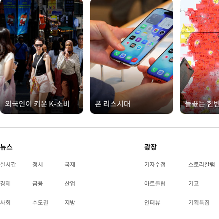
외국인이 키운 K-소비
폰 리스시대
들끓는 한
뉴스
광장
실시간
정치
국제
기자수첩
스토리칼럼
경제
금융
산업
아트클럽
기고
사회
수도권
지방
인터뷰
기획특집