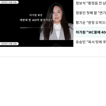
정웅인 첫째 딸 "연기
황기순 "원정 도박으