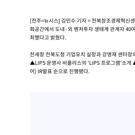
-9024초 전 >
미 워싱턴주 스포캔 시의 통제불능 3개 산불, 방화선 일부 구축
-1197초 전 >
[속보] 호르무즈 해협 이란-오만 협상 기대속 뉴욕증시 혼조 마감
[전주=뉴시스] 김민수 기자 = 전북창조경제혁신센
우 0.49%↑
7분 전 >
[속보] 이란 대통령 "지금 최고지도자와 소통하기가 매우 어려워" 취임
화공간에서 도내·외 벤처투자 생태계 관계자 40여
년 인터뷰
4시간 전 >
[속보] "이란-오만, 호르무즈 해협 통행 항로 합의" 이란 외무부 대
최했다고 밝혔다.
천세창 전북도청 기업유치 실장과 강영재 센터장
▲LIPS 운영사 비플러스의 ‘LIPS 프로그램’소개
어) IR발표 순으로 진행됐다.