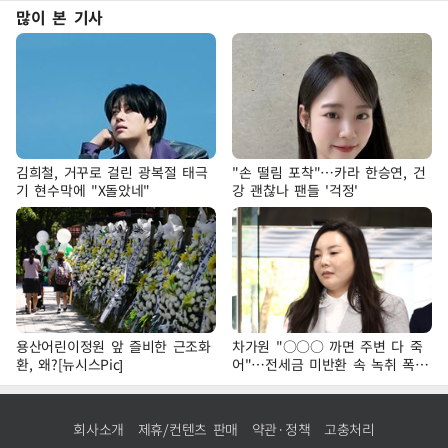
많이 본 기사
김희철, 거꾸로 걸린 광복절 태극
"손 떨림 포착"…카라 한승연, 건
기 현수막에 "X돌았네"
강 괜찮나 팬들 '걱정'
용산어린이정원 앞 즐비한 근조화
차가원 "○○○ 까면 주변 다 죽
환, 왜?[뉴시스Pic]
어"…전세금 미반환 속 녹취 폭로
파장
회사소개
제휴/컨텐츠 판매
약관·정책
고충처리