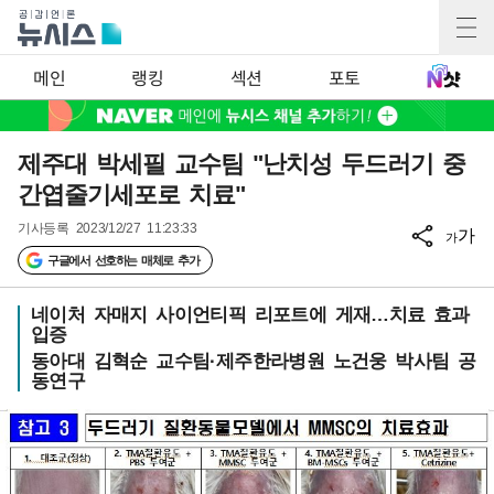
메인
랭킹
섹션
포토
제주대 박세필 교수팀 "난치성 두드러기 중
간엽줄기세포로 치료"
기사등록
2023/12/27 11:23:33
가
가
구글에서 선호하는 매체로 추가
네이처 자매지 사이언티픽 리포트에 게재…치료 효과
입증
동아대 김혁순 교수팀·제주한라병원 노건웅 박사팀 공
동연구