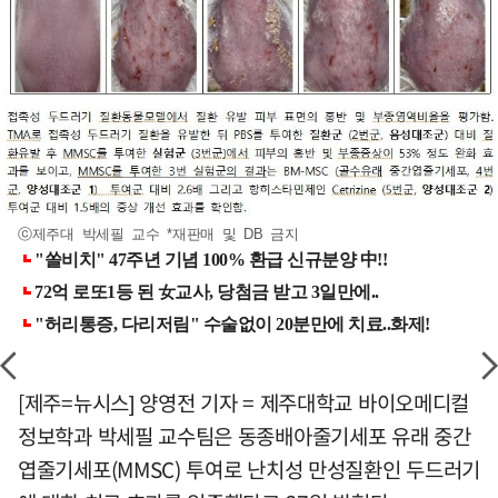
ⓒ제주대 박세필 교수 *재판매 및 DB 금지
[제주=뉴시스] 양영전 기자 = 제주대학교 바이오메디컬
정보학과 박세필 교수팀은 동종배아줄기세포 유래 중간
엽줄기세포(MMSC) 투여로 난치성 만성질환인 두드러기