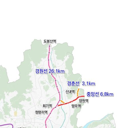
·서미화·
1위… 정
鄭
위해 뛸
승리
내일날씨]
 원해 아
보