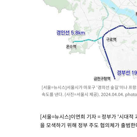
1시간 전 >
여수 오동도 해상서 모터보트 전복…1명 사망·1명 실종
2시간 전 >
극한폭염 한풀 꺾이지만…'낮 최고 35도' 무더위, 열대야 계
날씨]
3시간 전 >
축구협회 "압수수색·성접대 논란 사과…쇄신의 기회로 삼겠
3시간 전 >
[속보]'압수수색·성접대 논란' 축구협회 "실망과 걱정 안겨드
6시간 전 >
'최고 37도' 폭염 지속…강원동해안 최대 150㎜ 비
8시간 전 >
[속보]뉴욕증시 상승 마감…S&P 0.6% 나스닥 1.3%↑
[서울=뉴시스]서울시가 마포구 '경의선 숲길'이나 프
속도를 낸다. (사진=서울시 제공). 2024.04.04.
phot
[서울=뉴시스]이연희 기자 = 정부가 '시대적
을 모색하기 위해 정부 주도 협의체가 출범한