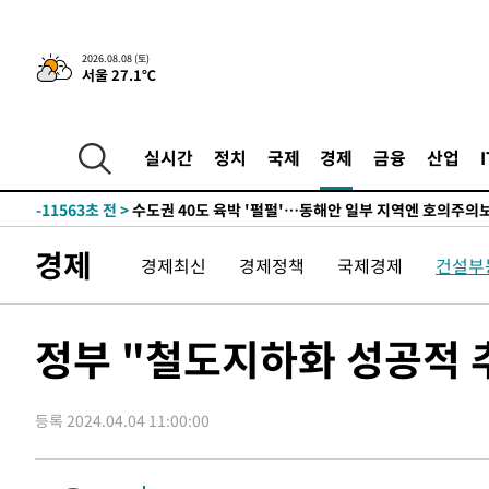
한민수·김용 순
-19986초 전 >
[속보]김민석, 與 전대 당원투표 누적 득표율 45.42%로 
청래 44.56%
-19268초 전 >
[속보]與 대표 경선 제주·인천 당원투표…金 47.75%·
2026.08.08 (토)
서울 27.1℃
42.08%·宋 10.17%
-18802초 전 >
이강인 "아틀레티코 이적 기뻐…등번호 7번 의미보단 팀 
것"
-18737초 전 >
[속보]與 당대표 경선, 제주·인천 권리당원 투표 김민석 
-12511초 전 >
낮 최고 35도 '무더위'…동해안 시간당 30㎜ '강한 비'[
실시간
정치
국제
경제
금융
산업
-11781초 전 >
[속보]이강인 "감독님이 원하는 마음 느꼈고, 많은 트로피
틀레티코 이적"
-11563초 전 >
수도권 40도 육박 '펄펄'…동해안 일부 지역엔 호의주의
-10532초 전 >
온열질환 사망자 3명 늘어…누적 환자 3000명 돌파
경제
경제최신
경제정책
국제경제
건설부
-4477초 전 >
강릉에 시간당 81.4㎜ 물폭탄…도로 잠기고 담벼락 붕괴
-584초 전 >
백운산서 80년근 천종산삼 9뿌리 발견…감정가 1.3억원
28분 전 >
선재도서 해루질 나섰다 실종 60대, 닷새 만에 숨진 채 발견
정부 "철도지하화 성공적
1시간 전 >
남자 농구, 나고야 아시안게임서 '홈팀' 일본과 한일전
1시간 전 >
여수 오동도 해상서 모터보트 전복…1명 사망·1명 실종
등록 2024.04.04 11:00:00
2시간 전 >
극한폭염 한풀 꺾이지만…'낮 최고 35도' 무더위, 열대야 계
날씨]
3시간 전 >
축구협회 "압수수색·성접대 논란 사과…쇄신의 기회로 삼겠
3시간 전 >
[속보]'압수수색·성접대 논란' 축구협회 "실망과 걱정 안겨드