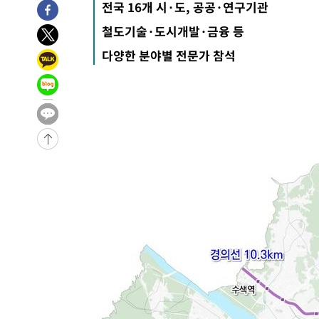
전국 16개 시·도, 공공·연구기관
6시간 전 >
'최고 37도' 폭염 지속…강원동해안 최대 150㎜ 비
철도기술·도시개발·금융 등
8시간 전 >
[속보]뉴욕증시 상승 마감…S&P 0.6% 나스닥 1.3%↑
다양한 분야별 전문가 참석
-29006초 전 >
이란 "호르무즈 재개방 합의 근접…美 배상 선행돼야"
-20053초 전 >
[속보]與최고위원 제주·인천 순회경선…박선원·최민희
한민수·김용 순
-20006초 전 >
[속보]김민석, 與 전대 당원투표 누적 득표율 45.42%로 
청래 44.56%
-19288초 전 >
[속보]與 대표 경선 제주·인천 당원투표…金 47.75%·
42.08%·宋 10.17%
-18822초 전 >
이강인 "아틀레티코 이적 기뻐…등번호 7번 의미보단 팀 
것"
-18757초 전 >
[속보]與 당대표 경선, 제주·인천 권리당원 투표 김민석 
-12531초 전 >
낮 최고 35도 '무더위'…동해안 시간당 30㎜ '강한 비'[
-11801초 전 >
[속보]이강인 "감독님이 원하는 마음 느꼈고, 많은 트로피
틀레티코 이적"
-11583초 전 >
수도권 40도 육박 '펄펄'…동해안 일부 지역엔 호의주의
-10552초 전 >
온열질환 사망자 3명 늘어…누적 환자 3000명 돌파
-4497초 전 >
강릉에 시간당 81.4㎜ 물폭탄…도로 잠기고 담벼락 붕괴
-604초 전 >
백운산서 80년근 천종산삼 9뿌리 발견…감정가 1.3억원
28분 전 >
선재도서 해루질 나섰다 실종 60대, 닷새 만에 숨진 채 발견
1시간 전 >
남자 농구, 나고야 아시안게임서 '홈팀' 일본과 한일전