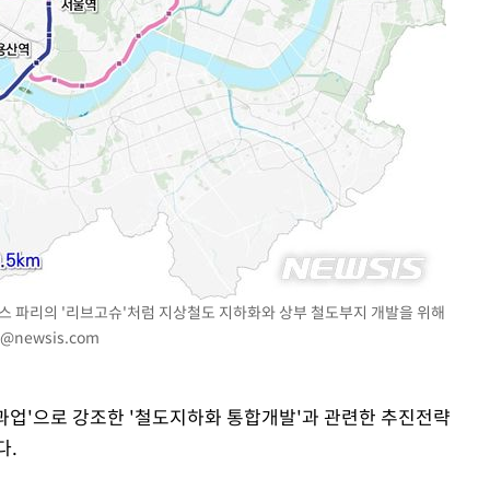
속[다음주
다"
려 죄송"
랑스 파리의 '리브고슈'처럼 지상철도 지하화와 상부 철도부지 개발을 위해
o@newsis.com
 과업'으로 강조한 '철도지하화 통합개발'과 관련한 추진전략
다.