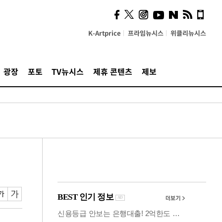
사이 해답 찾았죠"…알을
깨고 나온 '초자아'
K-Artprice
프라임뉴시스
위클리뉴시스
광장
포토
TV뉴시스
제휴 콘텐츠
제보