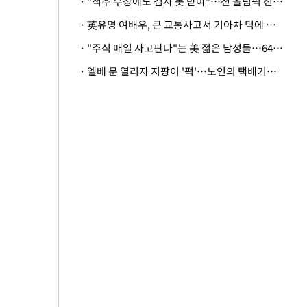
· "척추 부상에도 검사 못 받아"…전 올림픽 선수, 美봅슬레이협회 상대 소송
· 英유명 여배우, 큰 교통사고서 기아차 덕에 살았다
· "주식 매일 사고판다"는 美 젊은 남성들…64%가 "나는 인생의 패배자“
· 엘베 문 열리자 지팡이 '퍽'…노인의 택배기사 폭행 이유