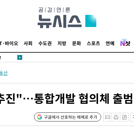
1위… 정
鄭
위해 뛸
승리
내일날씨]
IT·바이오
사회
수도권
지방
문화
스포츠
연예
 원해 아
보
동산
 추진"…통합개발 협의체 출범
속[다음주
구글에서 선호하는 매체로 추가
다"
려 죄송"