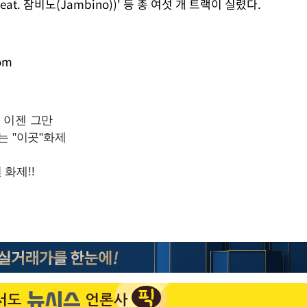
at. 잠비노(Jambino))' 등 총 여섯 개 트랙이 실렸다.
om