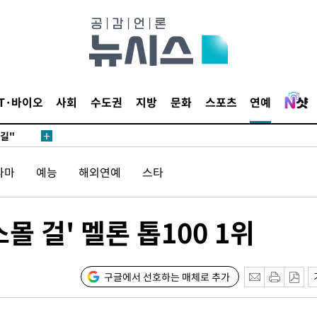
데뷔전
IT·바이오
사회
수도권
지방
문화
스포츠
연예
되길"
라마
예능
해외연예
스타
시작'
승리…정청래
청래
 걸' 멜론 톱100 1위
청래 승리
7%·정청래
2%·김민석
구글에서 선호하는 매체로 추가
0.30%