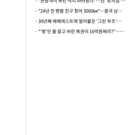
· "관광객이 뿌린 먹이 따라왔나"…日 '토끼섬' 멧돼지, 토끼까지 사냥
· "24년 전 펜팔 친구 찾아 3000㎞"…중국 남성 사연에 '뭉클'
· 30년째 에베레스트에 얼어붙은 '그린 부츠'…드디어 가족 품으로
· "'꽝'인 줄 알고 버린 복권이 16억원짜리?"…극적으로 되찾은 사연