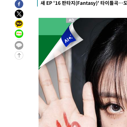
새 EP '16 판타지(Fantasy)' 타이틀곡
-10097초 전 >
[속보]장은수, KLPGA 제주삼다수 역전 우승…데뷔 10년
정상
-5462초 전 >
"얼마나 더웠으면"…안동 물길공원서 헤엄친 구렁이 '소동
-5389초 전 >
손흥민, 68분 뛰고 2경기 침묵…LAFC, 톨루카에 1-0 승리
-4661초 전 >
'2경기 연속 침묵' 손흥민, 톨루카전 68분만 뛰고 슈팅 0개
-3413초 전 >
이강인, 오늘 서울서 AT마드리드 입단식…'전례 없는 특급
2시간 전 >
'여긴 20도, 저긴 50도'…열화상 카메라로 본 폭염 저감시설 
2시간 전 >
콜롬비아 신임 우파 대통령 취임 하루만에 차량폭탄 폭발 사건
-31723초 전 >
'AT마드리드 7번' 이강인, 맨시티 상대로 비공식 데뷔전
-31225초 전 >
[속보]'AT마드리드 7번' 이강인, 맨시티 상대로 비공식 
-29289초 전 >
네타냐후, 트럼프의 가자 평화 2차 15개조 평화안 '거부'
-25885초 전 >
이강인 ATM 입단식에 '상암벌 들썩'…"세계적인 선수 
-24881초 전 >
태풍 돌핀, 중 저장성 타이저우시 해안에 상륙 (1보)
-22227초 전 >
AT마드리드 데뷔 앞둔 이강인, 맨시티전 선발 대신 '벤치 
-20857초 전 >
[속보]與 강원·TK 당원투표 합산 김민석 48.54%로 
44.40%
-20191초 전 >
與 강원·TK 당원투표 합산 김민석 46.01%로 승리…정
44.53%
-20031초 전 >
[속보]與전대 권리당원투표…강원·경북 김민석, 대구 정