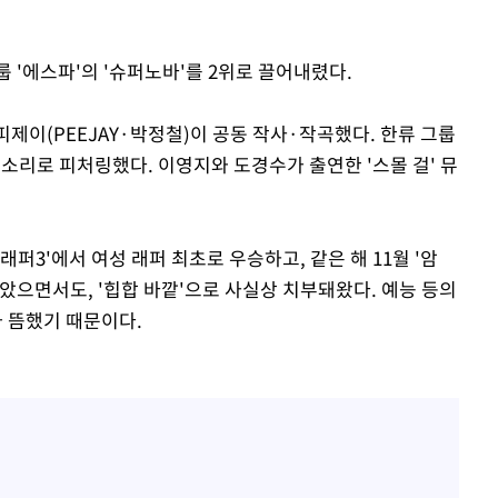
 '에스파'의 '슈퍼노바'를 2위로 끌어내렸다.
피제이(PEEJAY·박정철)이 공동 작사·작곡했다. 한류 그룹
목소리로 피처링했다. 이영지와 도경수가 출연한 '스몰 걸' 뮤
래퍼3'에서 여성 래퍼 최초로 우승하고, 같은 해 11월 '암
받았으면서도, '힙합 바깥'으로 사실상 치부돼왔다. 예능 등의
 뜸했기 때문이다.