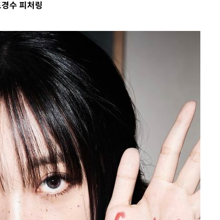
…도경수 피처링
 차에 첫
'
(종합)
대우'
'온도차'
데뷔전
되길"
시작'
승리…정청래
청래
청래 승리