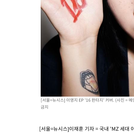
-19838초 전 >
[속보]與 당대표 경선, 경북 권리당원 투표 김민석 47.3
45.71%
-19740초 전 >
[속보]與 당대표 경선, 대구 권리당원 투표 정청래 47.8
46.35%
-19537초 전 >
[속보]與 당대표 경선, 강원 권리당원 투표 김민석 승리…5
득표
-17455초 전 >
"일본축구협회, 대한축구협회 성 접대 의혹 심판 조사"
-10097초 전 >
[속보]장은수, KLPGA 제주삼다수 역전 우승…데뷔 10년
정상
-5462초 전 >
"얼마나 더웠으면"…안동 물길공원서 헤엄친 구렁이 '소동
-5389초 전 >
손흥민, 68분 뛰고 2경기 침묵…LAFC, 톨루카에 1-0 승리
-4661초 전 >
'2경기 연속 침묵' 손흥민, 톨루카전 68분만 뛰고 슈팅 0개
-3413초 전 >
이강인, 오늘 서울서 AT마드리드 입단식…'전례 없는 특급
2시간 전 >
'여긴 20도, 저긴 50도'…열화상 카메라로 본 폭염 저감시설 
2시간 전 >
콜롬비아 신임 우파 대통령 취임 하루만에 차량폭탄 폭발 사건
[서울=뉴시스] 이영지 EP '16 판타지' 커버. (사진 = 메
금지
[서울=뉴시스]이재훈 기자 = 국내 'MZ 세