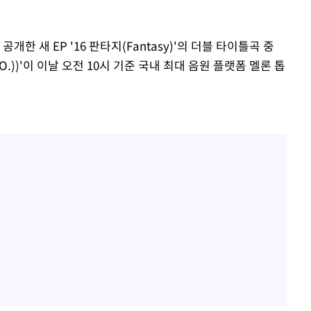
개한 새 EP '16 판타지(Fantasy)'의 더블 타이틀곡 중
수(D.O.))'이 이날 오전 10시 기준 국내 최대 음원 플랫폼 멜론 톱