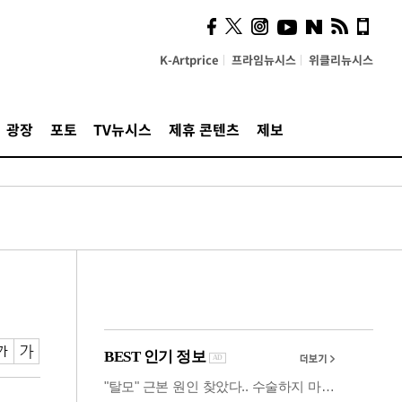
사이 해답 찾았죠"…알을
깨고 나온 '초자아'
K-Artprice
프라임뉴시스
위클리뉴시스
광장
포토
TV뉴시스
제휴 콘텐츠
제보