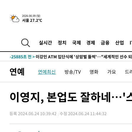
2026.08.09 (일)
서울 27.2℃
2시간 전 >
콜롬비아 신임 우파 대통령 취임 하루만에 차량폭탄 폭발 사건
-31723초 전 >
'AT마드리드 7번' 이강인, 맨시티 상대로 비공식 데뷔전
-31225초 전 >
[속보]'AT마드리드 7번' 이강인, 맨시티 상대로 비공식 
실시간
정치
국제
경제
금융
산업
-29289초 전 >
네타냐후, 트럼프의 가자 평화 2차 15개조 평화안 '거부'
-25885초 전 >
이강인 ATM 입단식에 '상암벌 들썩'…"세계적인 선수 
-24881초 전 >
태풍 돌핀, 중 저장성 타이저우시 해안에 상륙 (1보)
연예
연예최신
방송/TV
영화
가요
드
-22227초 전 >
AT마드리드 데뷔 앞둔 이강인, 맨시티전 선발 대신 '벤치 
-20857초 전 >
[속보]與 강원·TK 당원투표 합산 김민석 48.54%로 
44.40%
-20191초 전 >
與 강원·TK 당원투표 합산 김민석 46.01%로 승리…정
이영지, 본업도 잘하네…'스몰
44.53%
-20031초 전 >
[속보]與전대 권리당원투표…강원·경북 김민석, 대구 정
-19838초 전 >
[속보]與 당대표 경선, 경북 권리당원 투표 김민석 47.3
45.71%
등록 2024.06.24 10:39:42
수정 2024.06.24 11:44:32
-19740초 전 >
[속보]與 당대표 경선, 대구 권리당원 투표 정청래 47.8
46.35%
-19537초 전 >
[속보]與 당대표 경선, 강원 권리당원 투표 김민석 승리…5
득표
-17455초 전 >
"일본축구협회, 대한축구협회 성 접대 의혹 심판 조사"