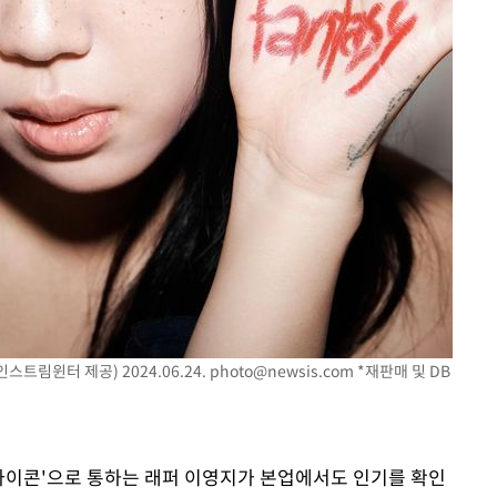
7%·정청래
2%·김민석
0.30%
 차에 첫
'
(종합)
대우'
'온도차'
인스트림윈터 제공) 2024.06.24.
photo@newsis.com
*재판매 및 DB
대 아이콘'으로 통하는 래퍼 이영지가 본업에서도 인기를 확인