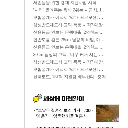
"호날두 결혼식 보러 가자" 2000
명 운집…엉뚱한 커플 결혼식에
'황당'