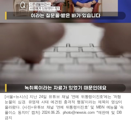
[서울=뉴시스] 지난 24일 유튜브 채널 '연예 뒤통령이진호'에는 '처형
눈물의 심경. 유영재 사태 예견된 충격적 행동'이라는 제목의 영상이
올라왔다. (사진=유튜브 채널 '연예 뒤통령이진호' 및 MBN 예능물 '속
풀이쇼 동치미' 캡처) 2024.06.25.
photo@newsis.com
*재판매 및 DB
금지