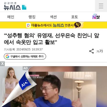
메인
랭킹
섹션
포토
"'성추행 혐의' 유영재, 선우은숙 친언니 앞
에서 속옷만 입고 활보"
기사등록
2024/06/25 16:39:37
가
가
구글에서 선호하는 매체로 추가
X