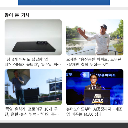
많이 본 기사
"창 3개 띄워도 답답함 없
오세훈 "용산공원 아파트, 노무현
네"…'폴드8 울트라', 일주일 써보
·문재인 철학 뒤집는 것"
니
'폭염 휴식기' 프로야구 10개 구
휴머노이드부터 AI공장까지…제조
단, 훈련·휴식 병행…"야외 훈련
업 바꾸는 M.AX 성과
해도 안전 최우선"