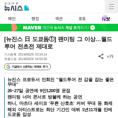
메인
랭킹
섹션
포토
[뉴진스 日 도쿄돔①] 팬미팅 그 이상…월드
투어 전초전 제대로
기사등록
2024/06/28 03:34:14
가
가
최종수정
2024/06/28 04:50:30
구글에서 선호하는 매체로 추가
뉴진스 프로듀서 민희진 "월드투어 전 감을 잡는 좋은
무대"
26~27일 공연에 9만1200명 운집
팬미팅 너머 콘서트 방불케 하는 공연
하니, 마츠다 세이코 '푸른 산호초' 커버 무대 등 화제
해외 아티스트로는 최단 기간인 데뷔 1년11개월 만에
도쿄돔 입성