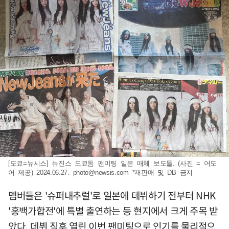
[도쿄=뉴시스] 뉴진스 도쿄돔 팬미팅 일본 매체 보도들. (사진 = 어도
어 제공) 2024.06.27.
photo@newsis.com
*재판매 및 DB 금지
멤버들은 '슈퍼내추럴'로 일본에 데뷔하기 전부터 NHK
'홍백가합전'에 특별 출연하는 등 현지에서 크게 주목 받
았다. 데뷔 직후 열린 이번 팬미팅으로 인기를 물리적으