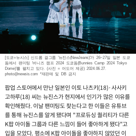
[도쿄=뉴시스] 신드롬 걸그룹 '뉴진스(NewJeans)'가 26~27일 일본 도쿄
돔에서 팬미팅 '버니즈 캠프 2024 도쿄돔(Bunnies Camp 2024 Tokyo
Dome)'를 펼치고 있다. (사진 = 어도어 제공) 2024.06.27.
photo@newsis.com
*재판매 및 DB 금지
팝업 스토어에서 만난 일본인 이토 나츠키(18)·사사키
고하루(18) 씨는 뉴진스가 현지에서 인기가 많은 이유를
확인해줬다. 이날 팬미팅도 찾는다고 한 이들은 유튜브
를 통해 뉴진스를 알게 됐다며 "프로듀싱 퀄리티가 다른
K팝 아이돌 그룹과 다른 느낌이 들어 좋아하게 됐다"고
입을 모았다. 평소에 K팝 아이돌을 좋아하지 않았던 이