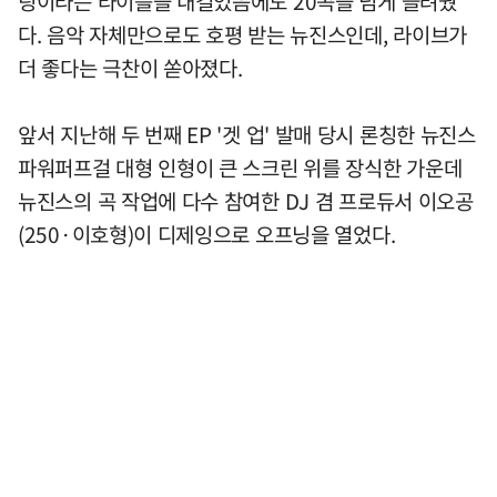
팅이라는 타이틀을 내걸었음에도 20곡을 넘게 들려줬
다. 음악 자체만으로도 호평 받는 뉴진스인데, 라이브가
더 좋다는 극찬이 쏟아졌다.
앞서 지난해 두 번째 EP '겟 업' 발매 당시 론칭한 뉴진스
파워퍼프걸 대형 인형이 큰 스크린 위를 장식한 가운데
뉴진스의 곡 작업에 다수 참여한 DJ 겸 프로듀서 이오공
(250·이호형)이 디제잉으로 오프닝을 열었다.