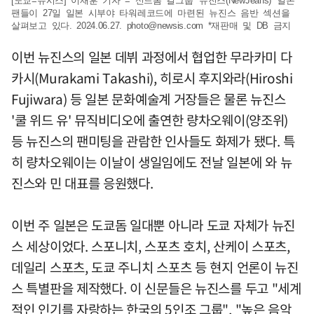
[도쿄=뉴시스] 이재훈 기자 = 신드롬 걸그룹 '뉴진스(NewJeans)' 일본
팬들이 27일 일본 시부야 타워레코드에 마련된 뉴진스 음반 섹션을
살펴보고 있다. 2024.06.27.
photo@newsis.com
*재판매 및 DB 금지
이번 뉴진스의 일본 데뷔 과정에서 협업한 무라카미 다
카시(Murakami Takashi), 히로시 후지와라(Hiroshi
Fujiwara) 등 일본 문화예술계 거장들은 물론 뉴진스
'쿨 위드 유' 뮤직비디오에 출연한 량차오웨이(양조위)
등 뉴진스의 팬미팅을 관람한 인사들도 화제가 됐다. 특
히 량차오웨이는 이날이 생일임에도 전날 일본에 와 뉴
진스와 민 대표를 응원했다.
이번 주 일본은 도쿄돔 일대뿐 아니라 도쿄 자체가 뉴진
스 세상이었다. 스포니치, 스포츠 호치, 산케이 스포츠,
데일리 스포츠, 도쿄 주니치 스포츠 등 현지 언론이 뉴진
스 특별판을 제작했다. 이 신문들은 뉴진스를 두고 "세계
적인 인기를 자랑하는 한국의 5인조 그룹", "높은 음악