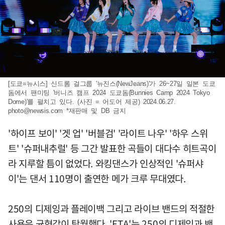
[도쿄=뉴시스] 신드롬 걸그룹 '뉴진스(NewJeans)'가 26~27일 일본 도쿄
돔에서 팬미팅 '버니즈 캠프 2024 도쿄돔(Bunnies Camp 2024 Tokyo
Dome)'를 펼치고 있다. (사진 = 어도어 제공) 2024.06.27.
photo@newsis.com
*재판매 및 DB 금지
'하이프 보이' '겟 업' '버블검' '라이트 나우' '하우 스위
트' '슈퍼내추럴' 등 그간 발표한 곡들이 대다수 히트곡이
라 지루할 틈이 없었다. 와킹댄스가 인상적인 '슈퍼샤
이'는 댄서 110명이 출연한 메가 크루 무대였다.
250의 디제잉과 플레이백 그리고 라이브 밴드의 적절한
사용은 균형감이 탁월했다. 'ETA'는 250의 디제잉과 밴