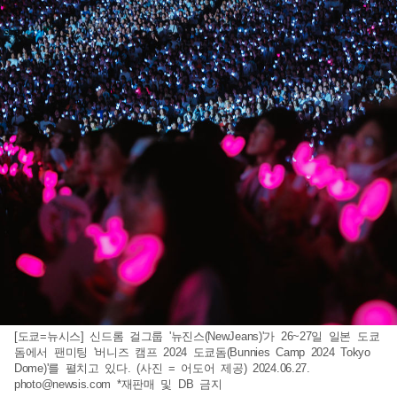
[도쿄=뉴시스] 신드롬 걸그룹 '뉴진스(NewJeans)'가 26~27일 일본 도쿄
돔에서 팬미팅 '버니즈 캠프 2024 도쿄돔(Bunnies Camp 2024 Tokyo
Dome)'를 펼치고 있다. (사진 = 어도어 제공) 2024.06.27.
photo@newsis.com
*재판매 및 DB 금지