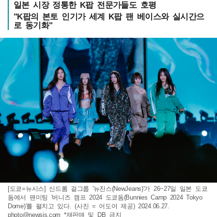
일본 시장 정통한 K팝 전문가들도 호평
"K팝의 본토 인기가 세계 K팝 팬 베이스와 실시간으
로 동기화"
[도쿄=뉴시스] 신드롬 걸그룹 '뉴진스(NewJeans)'가 26~27일 일본 도쿄
돔에서 팬미팅 '버니즈 캠프 2024 도쿄돔(Bunnies Camp 2024 Tokyo
Dome)'를 펼치고 있다. (사진 = 어도어 제공) 2024.06.27.
photo@newsis.com
*재판매 및 DB 금지