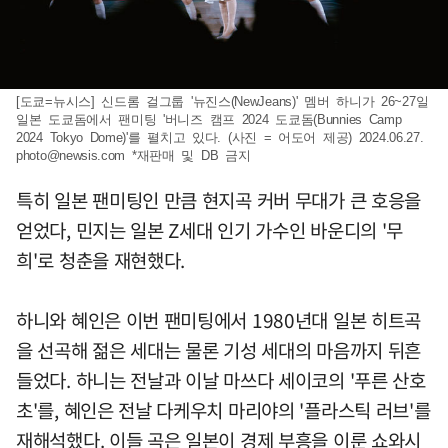
[도쿄=뉴시스] 신드롬 걸그룹 '뉴진스(NewJeans)' 멤버 하니가 26~27일
일본 도쿄돔에서 팬미팅 '버니즈 캠프 2024 도쿄돔(Bunnies Camp
2024 Tokyo Dome)'를 펼치고 있다. (사진 = 어도어 제공) 2024.06.27.
photo@newsis.com
*재판매 및 DB 금지
특히 일본 팬미팅인 만큼 현지곡 커버 무대가 큰 호응을
얻었다, 민지는 일본 Z세대 인기 가수인 바운디의 '무
희'로 청춘을 재현했다.
하니와 혜인은 이번 팬미팅에서 1980년대 일본 히트곡
을 선곡해 젊은 세대는 물론 기성 세대의 마음까지 뒤흔
들었다. 하니는 전날과 이날 마쓰다 세이코의 '푸른 산호
초'를, 혜인은 전날 다케우치 마리야의 '플라스틱 러브'를
재해석했다. 이들 곡은 일본이 경제 부흥을 이룬 쇼와시