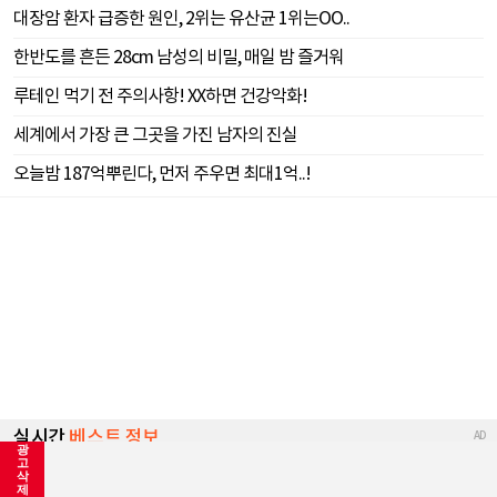
광
고
삭
제