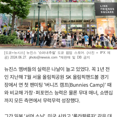
[도쿄=뉴시스] 뉴진스 '슈퍼내추럴' 도쿄 팝업 스토어. (사진 = IPX 제
공) 2024.06.27.
photo@newsis.com
*재판매 및 DB 금지
뉴진스 멤버들의 실력은 나날이 늘고 있었다. 꼭 1년 전
인 지난해 7월 서울 올림픽공원 SK 올림픽핸드볼 경기
장에서 연 첫 팬미팅 '버니즈 캠프(Bunnies Camp)' 때
와 비교해 가창·퍼포먼스 능력은 물론 무대 매너, 쇼맨십
까지 모든 측면에서 무럭무럭 성장했다.
그간 일본 '서머 소닉', 미국 시카고 '롤라팔루자' 같은 대