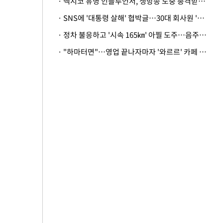
· 멕시코 유명 인플루언서, 생방송 도중 총격받아 사망
· SNS에 '대통령 살해' 협박글…30대 회사원 '불구속 송치'
· 정차 불응하고 '시속 165㎞' 아찔 도주…음주운전자 체포
· "하마터면"…영업 끝나자마자 '와르르' 카페 테라스 덮친 대리석 외벽