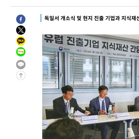
-3115초 전 >
[속보]경찰, '홍명보 선임 논란' 대한축구협회·축구회관 
-29338초 전 >
[속보]합참 "北 발사체는 단거리탄도미사일…감시·경계
독일서 개소식 및 현지 진출 기업과 지식재
화"
-29086초 전 >
日방위성, 北이 동해로 쏜 발사체는 탄도미사일 가능성
-27516초 전 >
[속보] SKT, 에이닷 서비스 장애 발생…"원인 파악 중"
-26922초 전 >
[속보]합참 "북, 동해상으로 미상 발사체 발사"
-26318초 전 >
'낮 최고 39도' 불볕더위…한밤 열대야도 계속[내일날씨]
-26277초 전 >
[속보]7~9일 프로야구 3연전도 폭염 취소…11일 재개
-25939초 전 >
"韓 외환시장 개입 관측 배경엔 美의 대한국 무역적자 있
-25766초 전 >
'월드컵 탈락 후폭풍' 축구협회…초유의 압수수색에 '충격
-25606초 전 >
서울 낮 37.9도, 올여름 최고치 경신…영등포 순간 '40도
-25168초 전 >
[속보]종합특검, 대검 추가 압수수색…내란 중요임무종사
-21263초 전 >
[속보]코스닥, 800p 회복…0.26% 오른 801.67 마감
-21193초 전 >
[속보]코스피, 301.88포인트(4.58%) 내린 6296.38 마
-21058초 전 >
[속보]원·달러 환율, 0.7원 내린 1423.8원 마감
-18657초 전 >
"여기 떨어졌다"…다누리, 스페이스X 로켓 달 충돌 흔적
-15702초 전 >
손흥민, 5경기 연속골 실패…LAFC는 승부차기 끝 과달