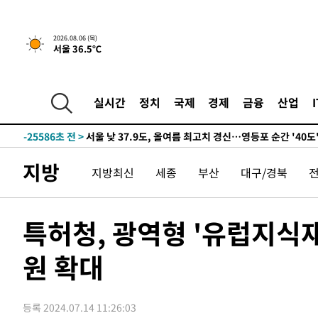
-26902초 전 >
[속보]합참 "북, 동해상으로 미상 발사체 발사"
-26298초 전 >
'낮 최고 39도' 불볕더위…한밤 열대야도 계속[내일날씨]
2026.08.06 (목)
서울 36.5℃
-26257초 전 >
[속보]7~9일 프로야구 3연전도 폭염 취소…11일 재개
-25919초 전 >
"韓 외환시장 개입 관측 배경엔 美의 대한국 무역적자 있
-25746초 전 >
'월드컵 탈락 후폭풍' 축구협회…초유의 압수수색에 '충격
실시간
정치
국제
경제
금융
산업
-25586초 전 >
서울 낮 37.9도, 올여름 최고치 경신…영등포 순간 '40도
-25148초 전 >
[속보]종합특검, 대검 추가 압수수색…내란 중요임무종사
-21243초 전 >
[속보]코스닥, 800p 회복…0.26% 오른 801.67 마감
지방
지방최신
세종
부산
대구/경북
-21173초 전 >
[속보]코스피, 301.88포인트(4.58%) 내린 6296.38 마
-21038초 전 >
[속보]원·달러 환율, 0.7원 내린 1423.8원 마감
-18637초 전 >
"여기 떨어졌다"…다누리, 스페이스X 로켓 달 충돌 흔적
특허청, 광역형 '유럽지식
-15682초 전 >
손흥민, 5경기 연속골 실패…LAFC는 승부차기 끝 과달
원 확대
-8283초 전 >
내일까지 39도 '펄펄'…기상청 "태풍 지나며 폭염 잠시 꺾
-7920초 전 >
트럼프, 한국계 진보 주지사 후보 맹공…"공산주의가 최대
-7898초 전 >
"美간섭에 합의 지연"…트럼프, '이란 호르무즈 통제권' 
등록 2024.07.14 11:26:03
-4418초 전 >
[속보]산업장관 "李정부, 원전 반대 안해…안정 전력 위해