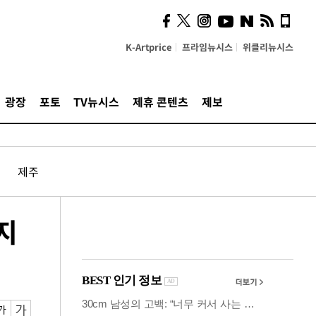
의견, 국토부·LH에 충실히
전달할 것"
K-Artprice
프라임뉴시스
위클리뉴시스
광장
포토
TV뉴시스
제휴 콘텐츠
제보
제주
지