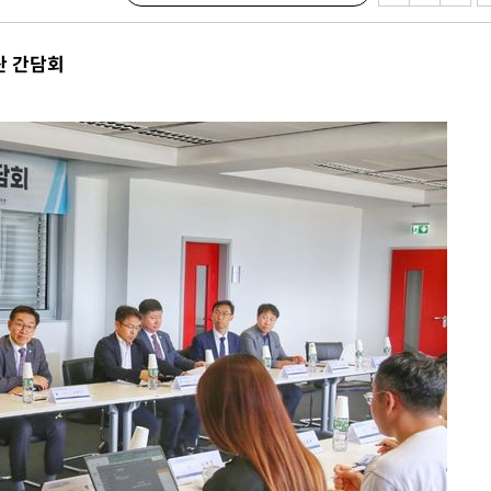
등 압수수색
태세 강
산 간담회
어"
·당황'
'
 혐의
감
 포착
라하라 격파