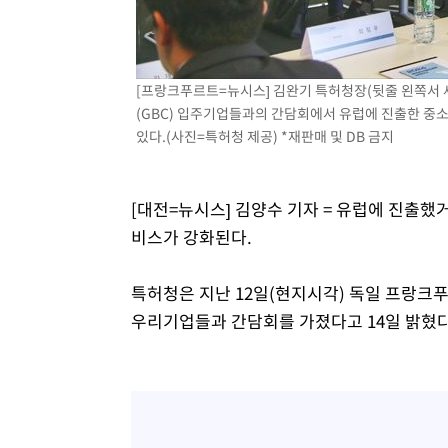
-8303초 전 >
내일까지 39도 '펄펄'…기상청 "태풍 지나며 폭염 잠시 꺾
-7940초 전 >
트럼프, 한국계 진보 주지사 후보 맹공…"공산주의가 최대
-7918초 전 >
"美간섭에 합의 지연"…트럼프, '이란 호르무즈 통제권' 
[프랑크푸르트=뉴시스] 김완기 특허청장(뒷줄 왼쪽서 
-4438초 전 >
[속보]산업장관 "李정부, 원전 반대 안해…안정 전력 위해
(GBC) 입주기업들과의 간담회에서 유럽에 진출한 
있다.(사진=특허청 제공) *재판매 및 DB 금지
-3135초 전 >
[속보]경찰, '홍명보 선임 논란' 대한축구협회·축구회관 
[대전=뉴시스] 김양수 기자 = 유럽에 진출
비스가 강화된다.
특허청은 지난 12일(현지시각) 독일 프랑크푸
우리기업들과 간담회를 가졌다고 14일 밝혔