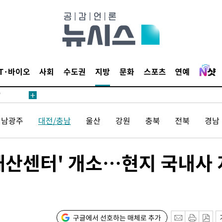
어"
·당황'
IT·바이오
사회
수도권
지방
문화
스포츠
연예
'
 혐의
전남광주
대전/충남
울산
강원
충북
전북
경남
감
 포착
재산센터' 개소…현지 국내사 
라하라 격파
인다"
 위협"
수용할까
구글에서 선호하는 매체로 추가
 불가피"