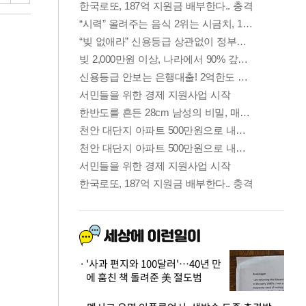
'사과 편지와 100달러'…40년 만
에 훔친 책 돌려준 美 절도범