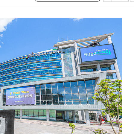
 격파
다"
수수색(종
4%↑
 준수"
수색
 강화"