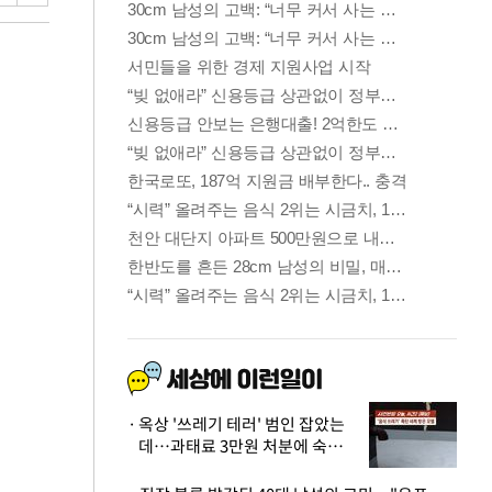
옥상 '쓰레기 테러' 범인 잡았는
데…과태료 3만원 처분에 숙박업
주 허탈