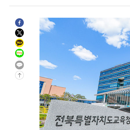
3시간 전 >
[속보]코스닥, 800p 회복…0.26% 오른 801.67 마감
3시간 전 >
[속보]코스피, 301.88포인트(4.58%) 내린 6296.38 마감
3시간 전 >
[속보]원·달러 환율, 0.7원 내린 1423.8원 마감
4시간 전 >
"여기 떨어졌다"…다누리, 스페이스X 로켓 달 충돌 흔적 포착
5시간 전 >
손흥민, 5경기 연속골 실패…LAFC는 승부차기 끝 과달라하라
7시간 전 >
내일까지 39도 '펄펄'…기상청 "태풍 지나며 폭염 잠시 꺾인
-11678초 전 >
'월드컵 탈락 후폭풍' 축구협회…11시간 걸린 초유의 압
합)
-11114초 전 >
[속보] 뉴욕증시, 혼조 출발…나스닥 0.3%↓, 다우 0.1
-9907초 전 >
축구협회, 15년 전 심판 성 접대 파문에 "현재는 내부 지침
-8592초 전 >
경찰, '홍명보는 2순위' 결론냈던 스포츠윤리센터도 압수
1시간 전 >
[속보]합참 "北 발사체는 단거리탄도미사일…감시·경계태세
1시간 전 >
日방위성, 北이 동해로 쏜 발사체는 탄도미사일 가능성
2시간 전 >
[속보] SKT, 에이닷 서비스 장애 발생…"원인 파악 중"
2시간 전 >
[속보]합참 "북, 동해상으로 미상 발사체 발사"
2시간 전 >
'낮 최고 39도' 불볕더위…한밤 열대야도 계속[내일날씨]
2시간 전 >
[속보]7~9일 프로야구 3연전도 폭염 취소…11일 재개