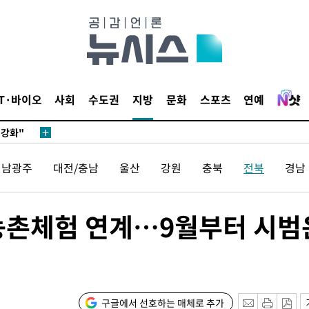
다"
수수색(종
4%↑
 준수"
IT·바이오
사회
수도권
지방
문화
스포츠
연예
수색
 강화"
전남광주
대전/충남
울산
강원
충북
전북
경남
농촌체험 연계…9월부터 시범
황'
의
구글에서 선호하는 매체로 추가