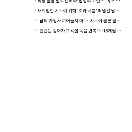
· 직장 불륜 발각된 40대 남성의 고민…"유포 동료 명예훼손·협박죄 고소 가능할까"
· 재취업한 시누이 위해 '조카 셔틀' 떠넘긴 남편…아내 "난 못한다"
· "남의 가정사 끼어들지 마"…시누이 불륜 덮으려는 남편에 억울한 아내
· "현관문 걷어차고 욕설 녹음 반복"…18개월 아기 키우는 집 뒤흔든 '앞집의 비극'