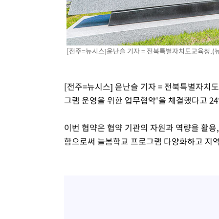
2시간 전 >
"韓 외환시장 개입 관측 배경엔 美의 대한국 무역적자 있어"
2시간 전 >
'월드컵 탈락 후폭풍' 축구협회…초유의 압수수색에 '충격·당
2시간 전 >
서울 낮 37.9도, 올여름 최고치 경신…영등포 순간 '40도'
2시간 전 >
[속보]종합특검, 대검 추가 압수수색…내란 중요임무종사 혐
[전주=뉴시스]윤난슬 기자 = 전북특별자치도교육청.(
3시간 전 >
[속보]코스닥, 800p 회복…0.26% 오른 801.67 마감
3시간 전 >
[속보]코스피, 301.88포인트(4.58%) 내린 6296.38 마감
[전주=뉴시스] 윤난슬 기자 = 전북특별자치
3시간 전 >
[속보]원·달러 환율, 0.7원 내린 1423.8원 마감
그램 운영을 위한 업무협약'을 체결했다고 24
4시간 전 >
"여기 떨어졌다"…다누리, 스페이스X 로켓 달 충돌 흔적 포착
5시간 전 >
손흥민, 5경기 연속골 실패…LAFC는 승부차기 끝 과달라하라
이번 협약은 협약 기관의 자원과 역량을 활용
7시간 전 >
내일까지 39도 '펄펄'…기상청 "태풍 지나며 폭염 잠시 꺾인
함으로써 늘봄학교 프로그램 다양화하고 지역