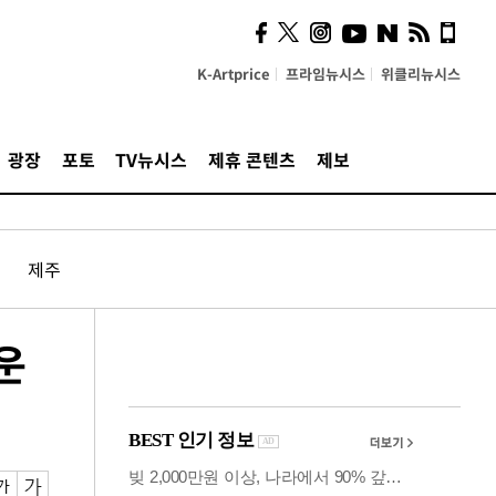
의견, 국토부·LH에 충실히
전달할 것"
K-Artprice
프라임뉴시스
위클리뉴시스
광장
포토
TV뉴시스
제휴 콘텐츠
제보
제주
운