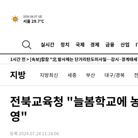
7시간 전 >
내일까지 39도 '펄펄'…기상청 "태풍 지나며 폭염 잠시 꺾인
2026.08.07 (금)
서울 29.7℃
-11678초 전 >
'월드컵 탈락 후폭풍' 축구협회…11시간 걸린 초유의 압
합)
-11114초 전 >
[속보] 뉴욕증시, 혼조 출발…나스닥 0.3%↓, 다우 0.1
-9907초 전 >
축구협회, 15년 전 심판 성 접대 파문에 "현재는 내부 지침
실시간
정치
국제
경제
금융
산업
-8592초 전 >
경찰, '홍명보는 2순위' 결론냈던 스포츠윤리센터도 압수
1시간 전 >
[속보]합참 "北 발사체는 단거리탄도미사일…감시·경계태세
1시간 전 >
日방위성, 北이 동해로 쏜 발사체는 탄도미사일 가능성
지방
2시간 전 >
[속보] SKT, 에이닷 서비스 장애 발생…"원인 파악 중"
지방최신
세종
부산
대구/경북
2시간 전 >
[속보]합참 "북, 동해상으로 미상 발사체 발사"
2시간 전 >
'낮 최고 39도' 불볕더위…한밤 열대야도 계속[내일날씨]
전북교육청 "늘봄학교에 
2시간 전 >
[속보]7~9일 프로야구 3연전도 폭염 취소…11일 재개
2시간 전 >
"韓 외환시장 개입 관측 배경엔 美의 대한국 무역적자 있어"
영"
2시간 전 >
'월드컵 탈락 후폭풍' 축구협회…초유의 압수수색에 '충격·당
2시간 전 >
서울 낮 37.9도, 올여름 최고치 경신…영등포 순간 '40도'
등록 2024.07.24 11:18:06
2시간 전 >
[속보]종합특검, 대검 추가 압수수색…내란 중요임무종사 혐