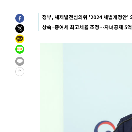
4시간 전 >
내일까지 39도 '펄펄'…기상청 "태풍 지나며 폭염 잠시 꺾인
-21387초 전 >
'월드컵 탈락 후폭풍' 축구협회…11시간 걸린 초유의 압
정부, 세제발전심의위 '2024 세법개정안'
합)
-20823초 전 >
[속보] 뉴욕증시, 혼조 출발…나스닥 0.3%↓, 다우 0.1
상속·증여세 최고세율 조정…자녀공제 5
-19616초 전 >
축구협회, 15년 전 심판 성 접대 파문에 "현재는 내부 지
-18301초 전 >
경찰, '홍명보는 2순위' 결론냈던 스포츠윤리센터도 압
-3897초 전 >
[속보]합참 "北 발사체는 단거리탄도미사일…감시·경계태
-3645초 전 >
日방위성, 北이 동해로 쏜 발사체는 탄도미사일 가능성
-2075초 전 >
[속보] SKT, 에이닷 서비스 장애 발생…"원인 파악 중"
-1481초 전 >
[속보]합참 "북, 동해상으로 미상 발사체 발사"
-877초 전 >
'낮 최고 39도' 불볕더위…한밤 열대야도 계속[내일날씨]
-836초 전 >
[속보]7~9일 프로야구 3연전도 폭염 취소…11일 재개
-498초 전 >
"韓 외환시장 개입 관측 배경엔 美의 대한국 무역적자 있어"
-325초 전 >
'월드컵 탈락 후폭풍' 축구협회…초유의 압수수색에 '충격·
-165초 전 >
서울 낮 37.9도, 올여름 최고치 경신…영등포 순간 '40도'
4분 전 >
[속보]종합특검, 대검 추가 압수수색…내란 중요임무종사 혐의
1시간 전 >
[속보]코스닥, 800p 회복…0.26% 오른 801.67 마감