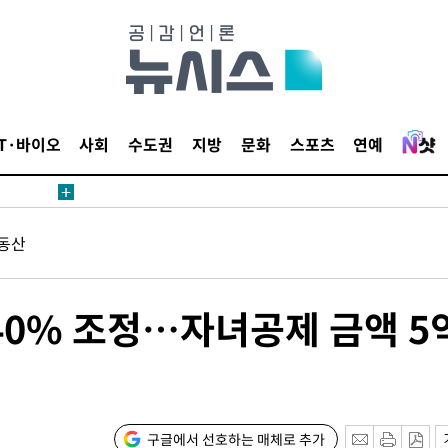
수수색
세 강화"
IT·바이오
사회
수도권
지방
문화
스포츠
연예
동산
당황'
40% 조정…자녀공제 금액 5
구글에서 선호하는 매체로 추가
 격파