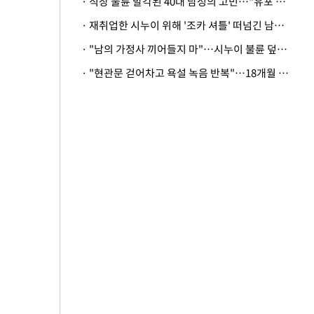
· 직장 불륜 발각된 40대 남성의 고민…"유포 동료 명예훼손·협박죄 고소 가능할까"
· 재취업한 시누이 위해 '조카 셔틀' 떠넘긴 남편…아내 "난 못한다"
· "남의 가정사 끼어들지 마"…시누이 불륜 덮으려는 남편에 억울한 아내
· "현관문 걷어차고 욕설 녹음 반복"…18개월 아기 키우는 집 뒤흔든 '앞집의 비극'