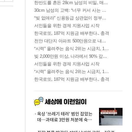
옥상 '쓰레기 테러' 범인 잡았는
데…과태료 3만원 처분에 숙박업
주 허탈