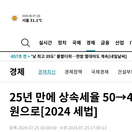
-18281초 전 >
경찰, '홍명보는 2순위' 결론냈던 스포츠윤리센터도 압
-3877초 전 >
[속보]합참 "北 발사체는 단거리탄도미사일…감시·경계태
2026.08.07 (금)
서울 31.1℃
-3625초 전 >
日방위성, 北이 동해로 쏜 발사체는 탄도미사일 가능성
-2055초 전 >
[속보] SKT, 에이닷 서비스 장애 발생…"원인 파악 중"
-1461초 전 >
[속보]합참 "북, 동해상으로 미상 발사체 발사"
실시간
정치
국제
경제
금융
산업
-857초 전 >
'낮 최고 39도' 불볕더위…한밤 열대야도 계속[내일날씨]
-816초 전 >
[속보]7~9일 프로야구 3연전도 폭염 취소…11일 재개
-478초 전 >
"韓 외환시장 개입 관측 배경엔 美의 대한국 무역적자 있어"
경제
경제최신
경제정책
국제경제
건설부
-305초 전 >
'월드컵 탈락 후폭풍' 축구협회…초유의 압수수색에 '충격·
-145초 전 >
서울 낮 37.9도, 올여름 최고치 경신…영등포 순간 '40도'
4분 전 >
[속보]종합특검, 대검 추가 압수수색…내란 중요임무종사 혐의
25년 만에 상속세율 50→
1시간 전 >
[속보]코스닥, 800p 회복…0.26% 오른 801.67 마감
원으로[2024 세법]
1시간 전 >
[속보]코스피, 301.88포인트(4.58%) 내린 6296.38 마감
1시간 전 >
[속보]원·달러 환율, 0.7원 내린 1423.8원 마감
1시간 전 >
"여기 떨어졌다"…다누리, 스페이스X 로켓 달 충돌 흔적 포착
등록 2024.07.25 16:00:00
수정 2024.07.25 17:00:13
2시간 전 >
손흥민, 5경기 연속골 실패…LAFC는 승부차기 끝 과달라하라