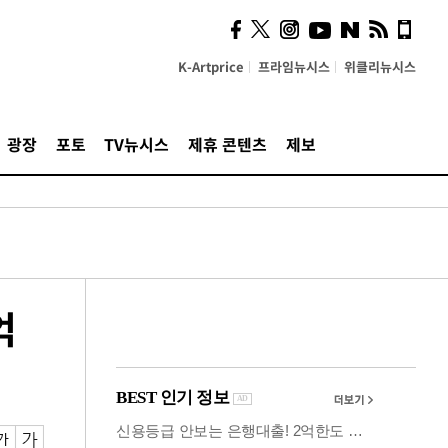
의견, 국토부·LH에 충실히
전달할 것"
K-Artprice
프라임뉴시스
위클리뉴시스
광장
포토
TV뉴시스
제휴 콘텐츠
제보
억