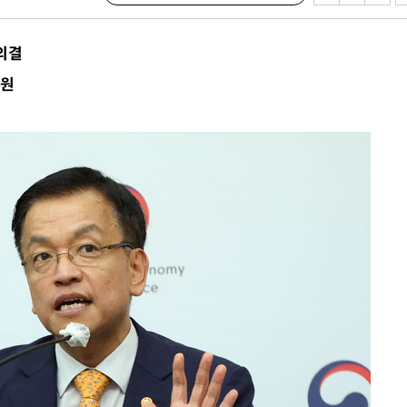
다"
수수색(종
 의결
4%↑
억원
침 준수"
수수색
세 강화"
당황'