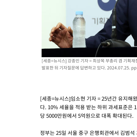
1시간 전 >
[속보]코스피, 301.88포인트(4.58%) 내린 6296.38 마감
1시간 전 >
[속보]원·달러 환율, 0.7원 내린 1423.8원 마감
1시간 전 >
"여기 떨어졌다"…다누리, 스페이스X 로켓 달 충돌 흔적 포착
2시간 전 >
손흥민, 5경기 연속골 실패…LAFC는 승부차기 끝 과달라하라
4시간 전 >
내일까지 39도 '펄펄'…기상청 "태풍 지나며 폭염 잠시 꺾인
[세종=뉴시스] 강종민 기자 = 최상목 부총리 겸 기획
발표한 뒤 기자질문에 답변하고 있다. 2024.07.25.
pp
[세종=뉴시스]임소현 기자 = 25년간 유지해
다. 10% 세율을 적용 받는 하위 과세표준은
당 5000만원에서 5억원으로 대폭 확대된다.
정부는 25일 서울 중구 은행회관에서 김범석