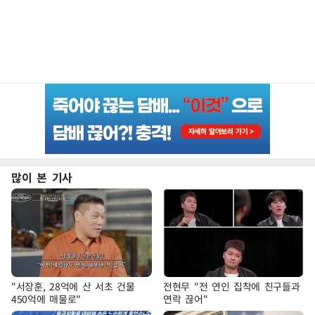
많이 본 기사
"서장훈, 28억에 산 서초 건물
전현무 "전 연인 집착에 친구들과
450억에 매물로"
연락 끊어"