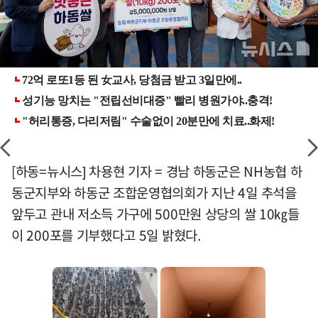
[하동=뉴시스] 차용현 기자 = 경남 하동군은 NH농협 하
동군지부와 하동군 조합운영협의회가 지난 4일 추석을
앞두고 관내 저소득 가구에 500만원 상당의 쌀 10㎏들
이 200포를 기부했다고 5일 밝혔다.