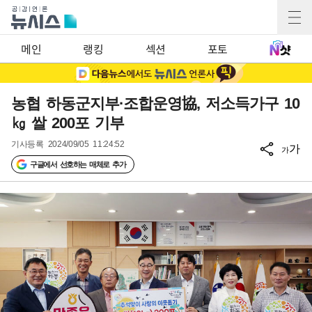
메인
랭킹
섹션
포토
농협 하동군지부·조합운영協, 저소득가구 10
㎏ 쌀 200포 기부
기사등록
2024/09/05 11:24:52
가
가
구글에서 선호하는 매체로 추가