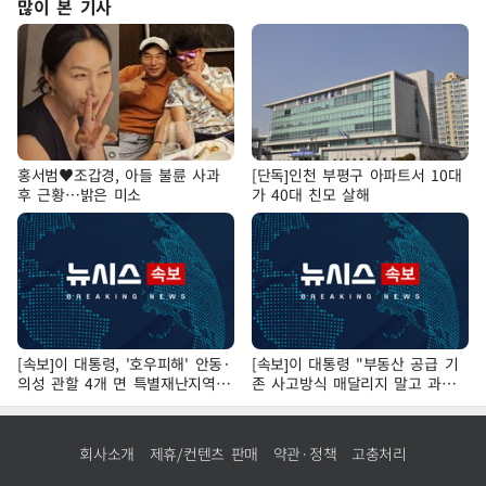
많이 본 기사
홍서범♥조갑경, 아들 불륜 사과
[단독]인천 부평구 아파트서 10대
후 근황…밝은 미소
가 40대 친모 살해
[속보]이 대통령, '호우피해' 안동·
[속보]이 대통령 "부동산 공급 기
의성 관할 4개 면 특별재난지역
존 사고방식 매달리지 말고 과감
선포
히 실천"
회사소개
제휴/컨텐츠 판매
약관·정책
고충처리