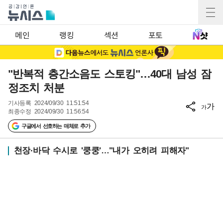
메인
랭킹
섹션
포토
"반복적 층간소음도 스토킹"…40대 남성 잠
정조치 처분
기사등록
2024/09/30 11:51:54
가
가
최종수정
2024/09/30 11:56:54
구글에서 선호하는 매체로 추가
천장·바닥 수시로 '쿵쿵'…"내가 오히려 피해자"