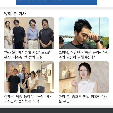
많이 본 기사
''9440억 재산분할 앞둔' 노소영
고영욱, 이번엔 박하선 공격…"류
관장, 최수종 옆 깜짝 근황
수영 열심히 일해야겠네"
김제동, 방송 뜸하더니…이문세·
하영 측, 증조부 친일 의혹에 "사
노사연과 전시회서 포착
실 무근"