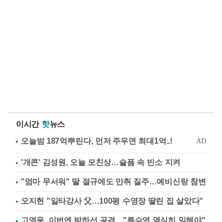
이시간
핫
뉴스
'개콘' 김성원, 오늘 모친상…슬픔 속 빈소 지켜
"엄마 무서워" 딸 절규에도 만취 질주…예비신랑 참변
오지헌 "일타강사 父…100평 수영장 딸린 집 살았다"
고영욱, 이번엔 박하선 공격…"류수영 열심히 일해야"