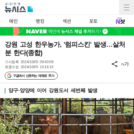
메인
랭킹
섹션
포토
강원 고성 한우농가, '럼피스킨' 발생…살처
분 한다(종합)
기사등록
2024/10/05 09:40:09
가
가
최종수정
2024/10/05 10:16:16
구글에서 선호하는 매체로 추가
양구·양양에 이어 강원도서 세번째 발생