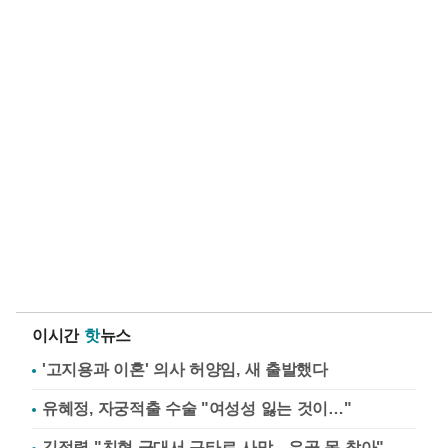
이시간
핫
뉴스
'고지용과 이혼' 의사 허양임, 새 출발했다
유혜정, 자궁적출 수술 "여성성 잃는 것이…"
김정렬 "친형 군대서 구타로 사망…유골 못 찾아"