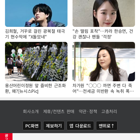
김희철, 거꾸로 걸린 광복절 태극
"손 떨림 포착"…카라 한승연, 건
기 현수막에 "X돌았네"
강 괜찮나 팬들 '걱정'
용산어린이정원 앞 즐비한 근조화
차가원 "○○○ 까면 주변 다 죽
환, 왜?[뉴시스Pic]
어"…전세금 미반환 속 녹취 폭로
파장
회사소개
제휴/컨텐츠 판매
약관·정책
고충처리
PC화면
제보하기
앱 다운로드
맨위로↑
광
COPYRIGHTⓒ
NEWSIS
ALL RIGHTS RESERVED.
고