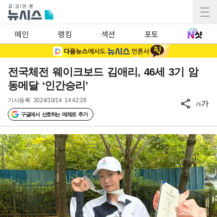
메인
랭킹
섹션
포토
전국체전 웨이크보드 김애리, 46세 3기 암
동메달 ‘인간승리’
기사등록
2024/10/14 14:42:28
가
가
구글에서 선호하는 매체로 추가