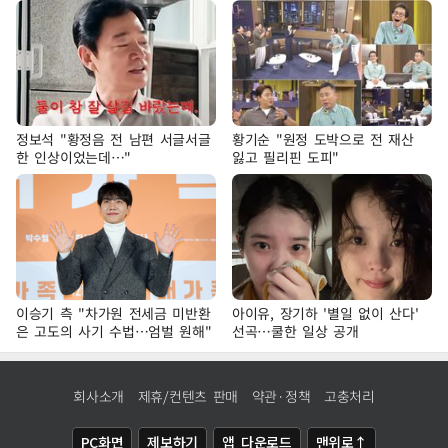
정보석 "황정음 전 남편 서글서글
황기순 "원정 도박으로 전 재산
한 인상이었는데…"
잃고 필리핀 도피"
이승기 측 "차가원 전세금 미반환
아이유, 장기하 '별일 없이 산다'
은 고도의 사기 수법…엄벌 원해"
선곡…쿨한 일상 공개
회사소개
제휴/컨텐츠 판매
약관·정책
고충처리
PC화면
제보하기
앱 다운로드
맨위로↑