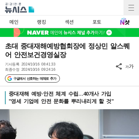
메인
랭킹
섹션
포토
초대 중대재해예방협회장에 정상민 알스퀘
어 안전보건경영실장
기사등록
2024/10/16 08:41:33
가
가
최종수정
2024/10/16 09:24:16
구글에서 선호하는 매체로 추가
중대재해 예방·안전 체계 수립…40개사 가입
"영세 기업에 안전 문화를 뿌리내리게 할 것"