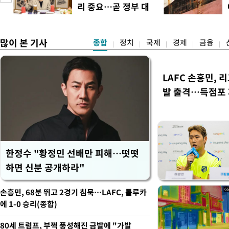
·인천 권리당원 투표에서도 
리 중요…곧 정부 대
적 합산(가중치 미반영)에서도
책"
많이 본 기사
종합
정치
국제
경제
금융
LAFC 손흥민, 
발 출격…득점포
한정수 "황정민 선배만 피해…떳떳
하면 신분 공개하라"
손흥민, 68분 뛰고 2경기 침묵…LAFC, 톨루카
에 1-0 승리(종합)
80세 트럼프, 부쩍 풍성해진 금발에 "가발