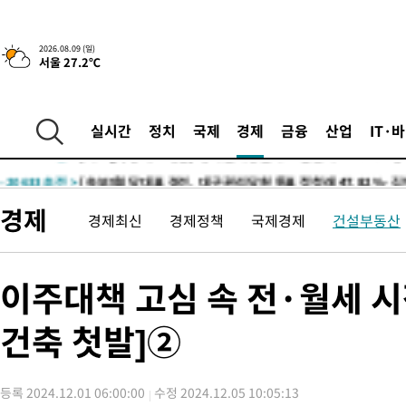
-25774초 전 >
태풍 돌핀, 중 저장성 타이저우시 해안에 상륙 (1보)
-23120초 전 >
AT마드리드 데뷔 앞둔 이강인, 맨시티전 선발 대신 '벤치 시작'
2026.08.09 (일)
서울 27.2℃
-21750초 전 >
[속보]與 강원·TK 당원투표 합산 김민석 48.54%로 승리…
44.40%
-21084초 전 >
與 강원·TK 당원투표 합산 김민석 46.01%로 승리…정청래
44.53%
-20924초 전 >
[속보]與전대 권리당원투표…강원·경북 김민석, 대구 정청래 
실시간
정치
국제
경제
금융
산업
IT·
-20731초 전 >
[속보]與 당대표 경선, 경북 권리당원 투표 김민석 47.37%·
45.71%
-20633초 전 >
[속보]與 당대표 경선, 대구 권리당원 투표 정청래 47.82%·
46.35%
-20430초 전 >
[속보]與 당대표 경선, 강원 권리당원 투표 김민석 승리…50.3
경제
경제최신
경제정책
국제경제
건설부동산
득표
-18348초 전 >
"일본축구협회, 대한축구협회 성 접대 의혹 심판 조사"
-10990초 전 >
[속보]장은수, KLPGA 제주삼다수 역전 우승…데뷔 10년 차에
정상
-6355초 전 >
"얼마나 더웠으면"…안동 물길공원서 헤엄친 구렁이 '소동'
이주대책 고심 속 전·월세 시장
-6282초 전 >
손흥민, 68분 뛰고 2경기 침묵…LAFC, 톨루카에 1-0 승리(종합
건축 첫발]②
-5554초 전 >
'2경기 연속 침묵' 손흥민, 톨루카전 68분만 뛰고 슈팅 0개
-4306초 전 >
이강인, 오늘 서울서 AT마드리드 입단식…'전례 없는 특급대우'
2시간 전 >
'여긴 20도, 저긴 50도'…열화상 카메라로 본 폭염 저감시설 '온도
등록 2024.12.01 06:00:00
수정 2024.12.05 10:05:13
2시간 전 >
콜롬비아 신임 우파 대통령 취임 하루만에 차량폭탄 폭발 사건