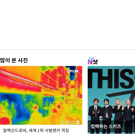
많이 본 사진
컴백하는 스키즈
극한 폭염에 바닥 드
알렉산드로바, 세계 1위 사발렌카 격침