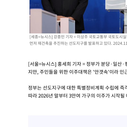
-5574초 전 >
'2경기 연속 침묵' 손흥민, 톨루카전 68분만 뛰고 슈팅 0개
-4326초 전 >
이강인, 오늘 서울서 AT마드리드 입단식…'전례 없는 특급대우'
2시간 전 >
'여긴 20도, 저긴 50도'…열화상 카메라로 본 폭염 저감시설 '온도
2시간 전 >
콜롬비아 신임 우파 대통령 취임 하루만에 차량폭탄 폭발 사건
[세종=뉴시스] 강종민 기자 = 이상주 국토교통부 국토도시
4시간 전 >
튀르키예 외무장관, "메카 3국 방위협정은 이란이 목표 아냐 " 밝혀
먼저 재건축을 추진하는 선도지구를 발표하고 있다. 2024.11
[서울=뉴시스] 홍세희 기자 = 정부가 분당·일산
지만, 주민들을 위한 이주대책은 '안갯속'이라 인
정부는 선도지구에 대한 특별정비계획 수립에 즉각
따라 2026년 말부터 3만여 가구의 이주가 시작될