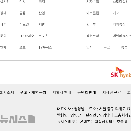
실시간
정치
국제
기자수첩
스토리칼럼
경제
금융
산업
아트클럽
기고
사회
수도권
지방
인터뷰
기획특집
문화
IT·바이오
스포츠
섹션코너
데일리뉴시
연예
포토
TV뉴시스
인사
부고
동정
회사소개
광고 · 제휴 문의
제휴사 안내
콘텐츠 판매
저작권 규약
고
대표이사 : 염영남
주소 : 서울 중구 퇴계로 1
발행인 : 염영남
편집인 : 염영남
고충처리인
뉴시스의 모든 콘텐츠는 저작권법의 보호를 받는 바, 무