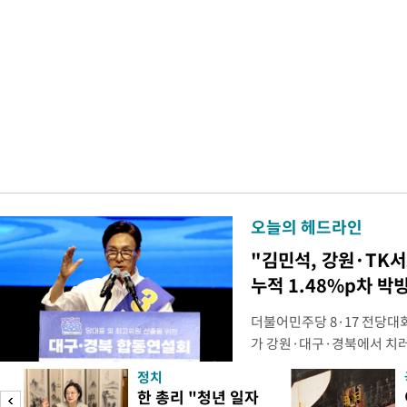
오늘의 헤드라인
"김민석, 강원·TK
누적 1.48%p차 박
더불어민주당 8·17 전당대
가 강원·대구·경북에서 치
48.54%(1만8977표)를 
정치
를 1622표(4.14%p) 차
피
한 총리 "청년 일자