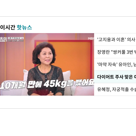
이시간
핫뉴스
'고지용과 이혼' 의사
'마약 자숙' 유아인,
유혜정, 자궁적출 수