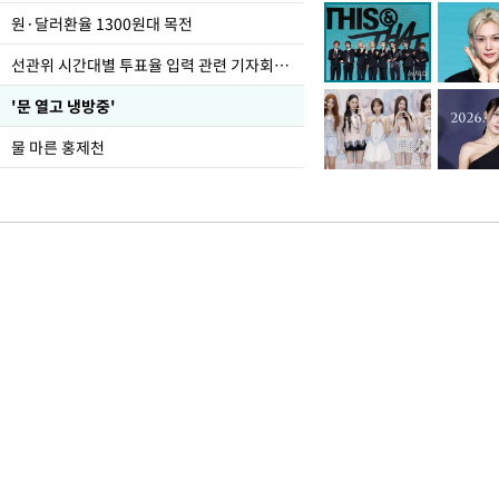
도
원·달러환율 1300원대 목전
선관위 시간대별 투표율 입력 관련 기자회견하는 주진우 의원
'문 열고 냉방중'
물 마른 홍제천