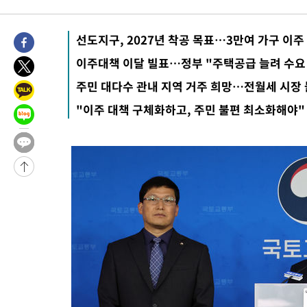
4시간 전 >
튀르키예 외무장관, "메카 3국 방위협정은 이란이 목표 아냐 " 밝혀
-32138초 전 >
[속보]'AT마드리드 7번' 이강인, 맨시티 상대로 비공식 데뷔전
선도지구, 2027년 착공 목표…3만여 가구 이주
-30202초 전 >
네타냐후, 트럼프의 가자 평화 2차 15개조 평화안 '거부'
이주대책 이달 빌표…정부 "주택공급 늘려 수요
-26798초 전 >
이강인 ATM 입단식에 '상암벌 들썩'…"세계적인 선수 되길"
주민 대다수 관내 지역 거주 희망…전월세 시장
-25794초 전 >
태풍 돌핀, 중 저장성 타이저우시 해안에 상륙 (1보)
"이주 대책 구체화하고, 주민 불편 최소화해야"
-23140초 전 >
AT마드리드 데뷔 앞둔 이강인, 맨시티전 선발 대신 '벤치 시작'
-21770초 전 >
[속보]與 강원·TK 당원투표 합산 김민석 48.54%로 승리…
44.40%
-21104초 전 >
與 강원·TK 당원투표 합산 김민석 46.01%로 승리…정청래
44.53%
-20944초 전 >
[속보]與전대 권리당원투표…강원·경북 김민석, 대구 정청래 
-20751초 전 >
[속보]與 당대표 경선, 경북 권리당원 투표 김민석 47.37%·
45.71%
-20653초 전 >
[속보]與 당대표 경선, 대구 권리당원 투표 정청래 47.82%·
46.35%
-20450초 전 >
[속보]與 당대표 경선, 강원 권리당원 투표 김민석 승리…50.3
득표
-18368초 전 >
"일본축구협회, 대한축구협회 성 접대 의혹 심판 조사"
-11010초 전 >
[속보]장은수, KLPGA 제주삼다수 역전 우승…데뷔 10년 차에
정상
-6375초 전 >
"얼마나 더웠으면"…안동 물길공원서 헤엄친 구렁이 '소동'
-6302초 전 >
손흥민, 68분 뛰고 2경기 침묵…LAFC, 톨루카에 1-0 승리(종합