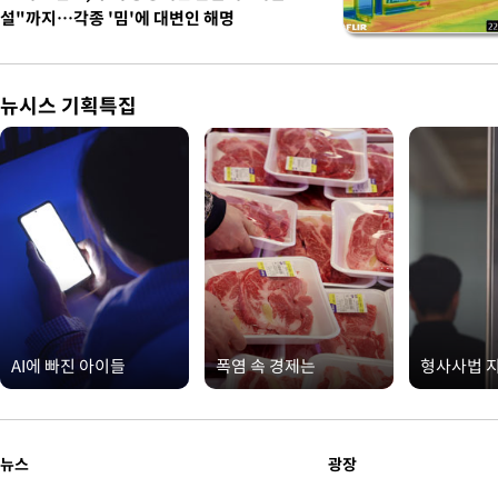
설"까지…각종 '밈'에 대변인 해명
뉴시스 기획특집
AI에 빠진 아이들
폭염 속 경제는
형사사법 
뉴스
광장