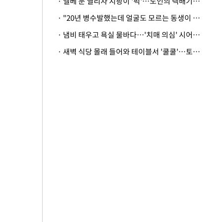
· 엘베 문 열리자 지팡이 '퍽'…노인의 택배기사 폭행 이유
· "20년 병수발했는데 얼굴도 모르는 동생이 유산 절반을"…배다른 형제 상속권 있을까
· 냄비 태우고 욕실 물바다…'치매 의심' 시어머니 검사 권유했다가 '날벼락'
· 새벽 식당 몰래 들어와 테이블서 '쿨쿨'…토사물 남기고 사라진 남성