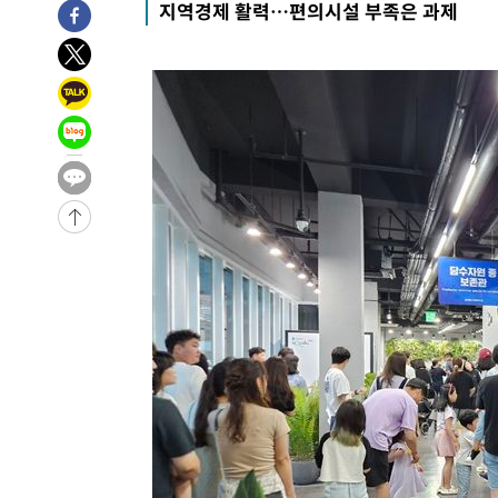
지역경제 활력…편의시설 부족은 과제
2시간 전 >
[속보]규제합리화위원회 부위원장에 김태유 서울대 공대 교
후임
-20759초 전 >
이강인, 폭염 속 AT마드리드 첫 훈련…80명 식사 대접까
-17898초 전 >
미 사업체 일자리, 7월에 2.3만개 순감하고 그 전 2개월 1
하향수정 (2보)
-17346초 전 >
[속보] 미 사업체, 일자리 7월에 2.3만 개 줄어…실업률은
↓
-13209초 전 >
[속보]이 대통령 "부동산 공급 기존 사고방식 매달리지 
실천"
-12294초 전 >
이란, "오만과 '중앙 단일 루트' 합의…북쪽 인바운드·남
운드는 임시"
-3862초 전 >
"낮 기온 소폭 하락"…수도권 폭염중대경보, 폭염경보로 
-3826초 전 >
[속보]이 대통령, '호우피해' 안동·의성 관할 4개 면 특별
포
-3789초 전 >
[단독]중수청 지원 검사들, 정원 초과 시 낮은 계급 임용…
갈 수도
-1760초 전 >
낮 최고 37도 찜통더위…곳곳 소나기·강원 많은 비[내일날
-66초 전 >
SK하이닉스, 용인·청주 팹에 54조 투자…"AI 메모리 수요 
51분 전 >
여자배구 이재영·이다영 자매, 아제르바이잔 투란VC 입단
1시간 전 >
외국인 심판 성 접대 7경기 들여다보니…한국 축구 '5승 2무'
1시간 전 >
[속보]코스닥, 2.86포인트(0.36%) 내린 798.81마감
1시간 전 >
[속보]코스피, 6200선 약보합…0.60% 내린 6258.77에 마
1시간 전 >
[속보]원·달러 환율, 7.7원 내린 1416.1원 마감