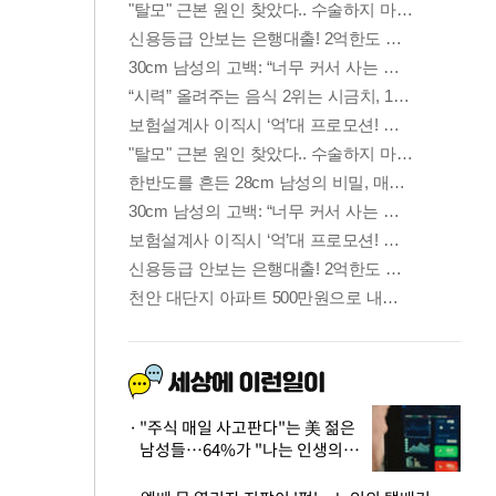
"주식 매일 사고판다"는 美 젊은
남성들…64%가 "나는 인생의
패배자“