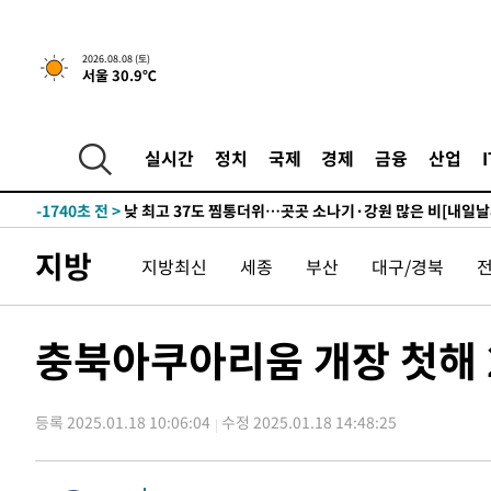
↓
-13189초 전 >
[속보]이 대통령 "부동산 공급 기존 사고방식 매달리지 
실천"
-12274초 전 >
이란, "오만과 '중앙 단일 루트' 합의…북쪽 인바운드·남
2026.08.08 (토)
서울 30.9℃
운드는 임시"
-3842초 전 >
"낮 기온 소폭 하락"…수도권 폭염중대경보, 폭염경보로 
-3806초 전 >
[속보]이 대통령, '호우피해' 안동·의성 관할 4개 면 특별
포
-3769초 전 >
[단독]중수청 지원 검사들, 정원 초과 시 낮은 계급 임용…
실시간
정치
국제
경제
금융
산업
갈 수도
-1740초 전 >
낮 최고 37도 찜통더위…곳곳 소나기·강원 많은 비[내일날
-46초 전 >
SK하이닉스, 용인·청주 팹에 54조 투자…"AI 메모리 수요 
51분 전 >
여자배구 이재영·이다영 자매, 아제르바이잔 투란VC 입단
지방
지방최신
세종
부산
대구/경북
1시간 전 >
외국인 심판 성 접대 7경기 들여다보니…한국 축구 '5승 2무'
1시간 전 >
[속보]코스닥, 2.86포인트(0.36%) 내린 798.81마감
1시간 전 >
[속보]코스피, 6200선 약보합…0.60% 내린 6258.77에 마
충북아쿠아리움 개장 첫해 2
1시간 전 >
[속보]원·달러 환율, 7.7원 내린 1416.1원 마감
1시간 전 >
[속보] 노원서 40.1도 관측…서울, 2018년 이후 첫 40도
등록 2025.01.18 10:06:04
수정 2025.01.18 14:48:25
1시간 전 >
[속보]종합특검, '계엄 수용공간 확보' 신용해 前교정본부장 
2시간 전 >
외신들도 주목한 韓축구 파문…"국민적 공분에 수사 재개"
2시간 전 >
11시간 압수수색에 성접대 파문까지…'쑥대밭' 된 축구협회