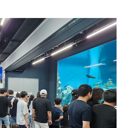
수…이병태
지(종합)
0.3만개
 4.1%로
말고 과감히
쪽 아웃바
하향
재난지역 선
희망지 못
씨]
선제 대응"
쳐