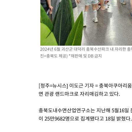
1시간 전 >
[속보] 노원서 40.1도 관측…서울, 2018년 이후 첫 40도
1시간 전 >
[속보]종합특검, '계엄 수용공간 확보' 신용해 前교정본부장 
2시간 전 >
외신들도 주목한 韓축구 파문…"국민적 공분에 수사 재개"
2시간 전 >
11시간 압수수색에 성접대 파문까지…'쑥대밭' 된 축구협회
2시간 전 >
[속보]규제합리화위원회 부위원장에 김태유 서울대 공대 교
후임
2024년 6월 괴산군 대덕리 충북수산파크 내 자리한 
진=충북도 제공) *재판매 및 DB 금지
[청주=뉴시스] 이도근 기자 = 충북아쿠아리움
면 관광 랜드마크로 자리매김하고 있다.
충북도내수면산업연구소는 지난해 5월16일 
이 25만9682명으로 집계됐다고 18일 밝혔다.