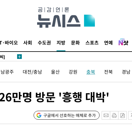
말고 과감히
쪽 아웃바
하향
재난지역 선
희망지 못
IT·바이오
사회
수도권
지방
문화
스포츠
연예
씨]
선제 대응"
전남광주
대전/충남
울산
강원
충북
전북
경남
쳐
6만명 방문 '흥행 대박'
기소
구글에서 선호하는 매체로 추가