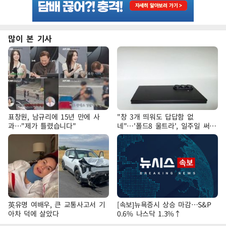
많이 본 기사
표창원, 남규리에 15년 만에 사
"창 3개 띄워도 답답함 없
과…"제가 틀렸습니다"
네"…'폴드8 울트라', 일주일 써보
니
英유명 여배우, 큰 교통사고서 기
[속보]뉴욕증시 상승 마감…S&P
아차 덕에 살았다
0.6% 나스닥 1.3%↑