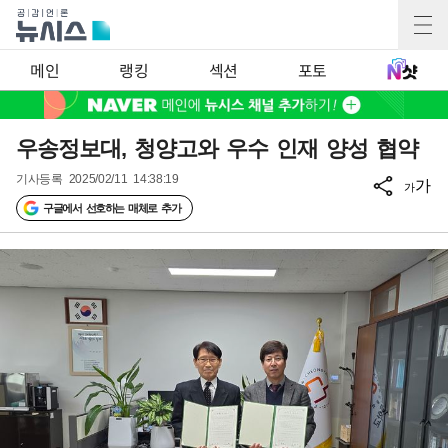
메인
랭킹
섹션
포토
우송정보대, 청양고와 우수 인재 양성 협약
기사등록
2025/02/11 14:38:19
가
가
구글에서 선호하는 매체로 추가