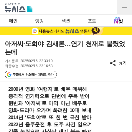
메인
랭킹
섹션
포토
아저씨·도희야 김새론…연기 천재로 불렸었
는데
기사등록
2025/02/16 22:33:10
가
가
최종수정
2025/02/16 23:16:53
구글에서 선호하는 매체로 추가
2009년 영화 '여행자'로 배우 데뷔해
충격적 연기력으로 단번에 주목 받아
원빈과 '아저씨'로 아역 아닌 배우로
영화·드라마 오가며 화려한 10대 보내
2014년 '도희야'로 또 한 번 극찬 받아
2022년 음주운전 후 도주 사건 일으켜
각종 논란으로 사실상 재기 불능 빠져