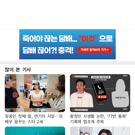
많이 본 기사
정웅인 첫째 딸, 연기자 지망…또
황정민 사생활 논란, '77번 통화'
배우 꿈꾸는 스타 2세
기록에 법조계 주목