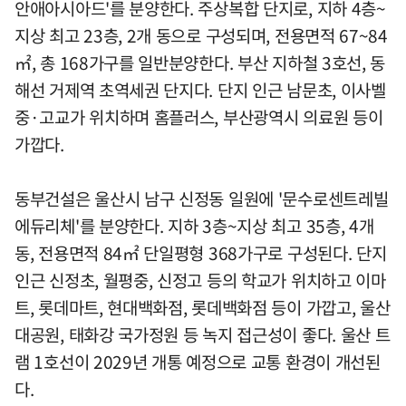
안애아시아드'를 분양한다. 주상복합 단지로, 지하 4층~
지상 최고 23층, 2개 동으로 구성되며, 전용면적 67~84
㎡, 총 168가구를 일반분양한다. 부산 지하철 3호선, 동
해선 거제역 초역세권 단지다. 단지 인근 남문초, 이사벨
중·고교가 위치하며 홈플러스, 부산광역시 의료원 등이
가깝다.
동부건설은 울산시 남구 신정동 일원에 '문수로센트레빌
에듀리체'를 분양한다. 지하 3층~지상 최고 35층, 4개
동, 전용면적 84㎡ 단일평형 368가구로 구성된다. 단지
인근 신정초, 월평중, 신정고 등의 학교가 위치하고 이마
트, 롯데마트, 현대백화점, 롯데백화점 등이 가깝고, 울산
대공원, 태화강 국가정원 등 녹지 접근성이 좋다. 울산 트
램 1호선이 2029년 개통 예정으로 교통 환경이 개선된
다.