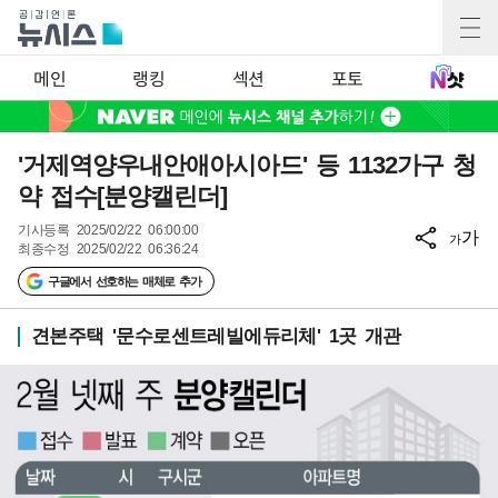
메인
랭킹
섹션
포토
'거제역양우내안애아시아드' 등 1132가구 청
약 접수[분양캘린더]
기사등록
2025/02/22 06:00:00
가
가
최종수정
2025/02/22 06:36:24
구글에서 선호하는 매체로 추가
견본주택 '문수로센트레빌에듀리체' 1곳 개관