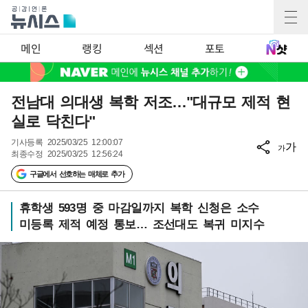
메인
랭킹
섹션
포토
전남대 의대생 복학 저조…"대규모 제적 현
실로 닥친다"
기사등록
2025/03/25 12:00:07
가
가
최종수정
2025/03/25 12:56:24
구글에서 선호하는 매체로 추가
휴학생 593명 중 마감일까지 복학 신청은 소수
미등록 제적 예정 통보… 조선대도 복귀 미지수