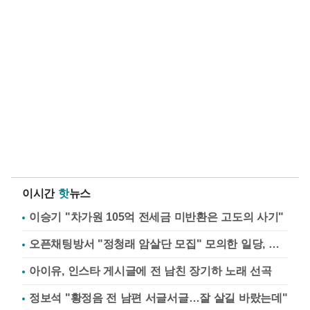
이시간
핫
뉴스
이승기 "차가원 105억 전세금 미반환은 고도의 사기"
오픈채팅방서 "정청래 암살단 모집" 모의한 일당, 불구속 송치
아이유, 인스타 게시글에 전 남친 장기하 노래 선곡
정보석 "황정음 전 남편 서글서글…잘 살길 바랐는데"