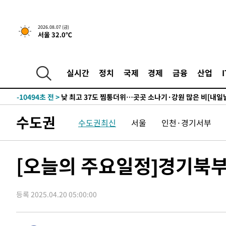
하향수정 (2보)
-26080초 전 >
[속보] 미 사업체, 일자리 7월에 2.3만 개 줄어…실업률은
↓
-21943초 전 >
[속보]이 대통령 "부동산 공급 기존 사고방식 매달리지 
2026.08.07 (금)
서울 32.0℃
실천"
-21028초 전 >
이란, "오만과 '중앙 단일 루트' 합의…북쪽 인바운드·남
운드는 임시"
-12596초 전 >
"낮 기온 소폭 하락"…수도권 폭염중대경보, 폭염경보로
-12560초 전 >
[속보]이 대통령, '호우피해' 안동·의성 관할 4개 면 특
실시간
정치
국제
경제
금융
산업
선포
-12523초 전 >
[단독]중수청 지원 검사들, 정원 초과 시 낮은 계급 임용
갈 수도
-10494초 전 >
낮 최고 37도 찜통더위…곳곳 소나기·강원 많은 비[내일
-8800초 전 >
SK하이닉스, 용인·청주 팹에 54조 투자…"AI 메모리 수요
수도권
수도권최신
서울
인천·경기서부
응"
-5656초 전 >
여자배구 이재영·이다영 자매, 아제르바이잔 투란VC 입단
-4909초 전 >
외국인 심판 성 접대 7경기 들여다보니…한국 축구 '5승 2
-4643초 전 >
[속보]코스닥, 2.86포인트(0.36%) 내린 798.81마감
[오늘의 주요일정]경기북부
-4596초 전 >
[속보]코스피, 6200선 약보합…0.60% 내린 6258.77에 
-4576초 전 >
[속보]원·달러 환율, 7.7원 내린 1416.1원 마감
등록 2025.04.20 05:00:00
-4465초 전 >
[속보] 노원서 40.1도 관측…서울, 2018년 이후 첫 40도
-1555초 전 >
[속보]종합특검, '계엄 수용공간 확보' 신용해 前교정본부
-428초 전 >
외신들도 주목한 韓축구 파문…"국민적 공분에 수사 재개"