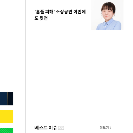
'홈플 피해' 소상공인 이번에
도 뒷전