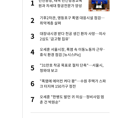
건물
인천공항, 태국 민간항공교육
1
1
원과 차세대 항공전문가 양성
협약
 사과 후 근황…밝
기후2차관, 영등포구 폭염 대응시설 점검…
2
2
취약계층 살펴
경기 들여다보니…한
대장내시경 받다 천공 생긴 환자 사망…의사
3
3
2심도 '금고형 집유'
 분기배당 결정…3
오세훈 서울시장, 폭염 속 이동노동자 근무·
4
4
표
휴식 환경 점검 [뉴시스Pic]
75원 분기 배
"31만호 착공 목표로 절차 단축"…서울시,
5
5
방안 확정"
청와대 보고
안…이동 용이한 장
"폭염에 에어컨 켜다 쾅"…수원 주택가 스파
6
6
크 터지며 150가구 정전
 밥 사줘…상대 주장
오세훈 "한병도 발언 귀 의심…정비사업 멈
7
7
춘 건 박원순"