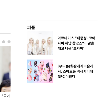
피플
아르테미스 "대중성·코어
사이 해답 찾았죠"…알을
깨고 나온 '초자아'
[부니콘]⑥슬래시비슬래
시, 스마트폰 액세서리에
NFC 더했다
…"국가
홈플러스, 67개 점포 가오픈… 13일 정식 개장
오세훈 서울시장,
환경 점검