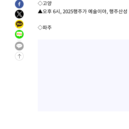
◇고양
-399초 전 >
11시간 압수수색에 성접대 파문까지…'쑥대밭' 된 축구협회
▲오후 6시, 2025행주가 예술이야, 행주산성
9분 전 >
[속보]규제합리화위원회 부위원장에 김태유 서울대 공대 교수…
임
-29513초 전 >
이강인, 폭염 속 AT마드리드 첫 훈련…80명 식사 대접까
◇파주
-26652초 전 >
미 사업체 일자리, 7월에 2.3만개 순감하고 그 전 2개월 1
하향수정 (2보)
-26100초 전 >
[속보] 미 사업체, 일자리 7월에 2.3만 개 줄어…실업률은
↓
-21963초 전 >
[속보]이 대통령 "부동산 공급 기존 사고방식 매달리지 
실천"
-21048초 전 >
이란, "오만과 '중앙 단일 루트' 합의…북쪽 인바운드·남
운드는 임시"
-12616초 전 >
"낮 기온 소폭 하락"…수도권 폭염중대경보, 폭염경보로
-12580초 전 >
[속보]이 대통령, '호우피해' 안동·의성 관할 4개 면 특
선포
-12543초 전 >
[단독]중수청 지원 검사들, 정원 초과 시 낮은 계급 임용
갈 수도
-10514초 전 >
낮 최고 37도 찜통더위…곳곳 소나기·강원 많은 비[내일
-8820초 전 >
SK하이닉스, 용인·청주 팹에 54조 투자…"AI 메모리 수요
응"
-5676초 전 >
여자배구 이재영·이다영 자매, 아제르바이잔 투란VC 입단
-4929초 전 >
외국인 심판 성 접대 7경기 들여다보니…한국 축구 '5승 2
-4663초 전 >
[속보]코스닥, 2.86포인트(0.36%) 내린 798.81마감
-4616초 전 >
[속보]코스피, 6200선 약보합…0.60% 내린 6258.77에 