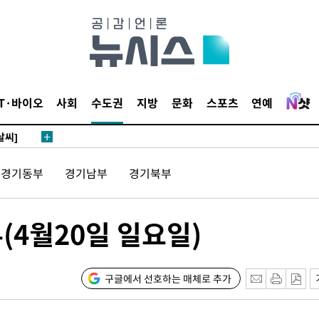
 4.1%로
말고 과감히
쪽 아웃바
 하향
별재난지역
IT·바이오
사회
수도권
지방
문화
스포츠
연예
…희망지 못
날씨]
 선제 대
경기동부
경기남부
경기북부
무'
(4월20일 일요일)
마쳐
구글에서 선호하는 매체로 추가
장 기소