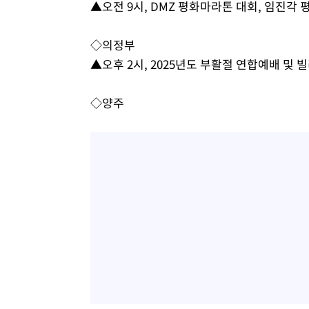
▲오전 9시, DMZ 평화마라톤 대회, 임진각
-4596초 전 >
[속보]원·달러 환율, 7.7원 내린 1416.1원 마감
-4485초 전 >
[속보] 노원서 40.1도 관측…서울, 2018년 이후 첫 40도
◇의정부
-1575초 전 >
[속보]종합특검, '계엄 수용공간 확보' 신용해 前교정본부
▲오후 2시, 2025년도 부활절 연합예배 및
-448초 전 >
외신들도 주목한 韓축구 파문…"국민적 공분에 수사 재개"
-419초 전 >
11시간 압수수색에 성접대 파문까지…'쑥대밭' 된 축구협회
◇양주
9분 전 >
[속보]규제합리화위원회 부위원장에 김태유 서울대 공대 교수…
임