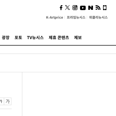
K-Artprice
프라임뉴시스
위클리뉴시스
광장
포토
TV뉴시스
제휴 콘텐츠
제보