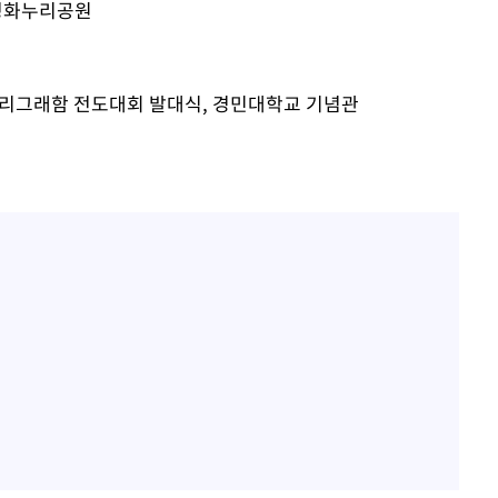
"서장훈, 28억에 산 서초 
1
 평화누리공원
450억에 매물로"
홍서범♥조갑경, 아들 불륜
2
장 기소
은 미소
 빌리그래함 전도대회 발대식, 경민대학교 기념관
외국인 심판 성 접대 7
3
국 축구 '5승 2무'
이병태 후
SK하이닉스, 주당 375원
4
분기 중 추가 주주환원 발
[속보]SK하이닉스, 주당 3
5
당…"3분기 중 주주환원 
與 황희 "버스 하우스 제
6
점도 있을 것"
황정민 20년 팬 "내게도
7
틀리다 확신"