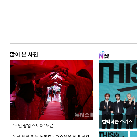
많이 본 사진
컴백하는 스키즈
지석천 뒤덮은 
'무민 팝업 스토어' 오픈
녹색 빛깔 띄는 동복호…저수율은 절반 남짓