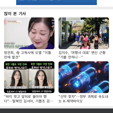
많이 본 기사
방은희, 母 고독사에 오열 "이틀
김지수, '여행사 대표' 변신 근황
만에 발견"
"가볼 만하니…"
"바지 벗고 앞뒤로 돌아야 했
"신약 찾자"…정부 과제로 속도내
다"…탈북민 김서아, 기쁨조 검사
는 K-제약바이오
수치심 회상