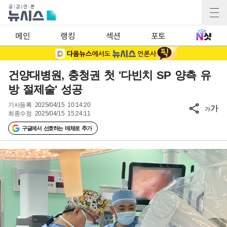
메인
랭킹
섹션
포토
건양대병원, 충청권 첫 '다빈치 SP 양측 유
방 절제술' 성공
기사등록
2025/04/15 10:14:20
가
가
최종수정
2025/04/15 15:24:11
구글에서 선호하는 매체로 추가