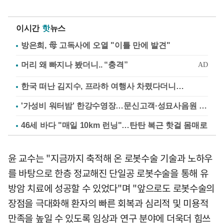
이시간
핫
뉴스
방은희, 母 고독사에 오열 "이틀 만에 발견"
한국 떠난 김지수, 프라하 여행사 차렸다더니…
'가성비 워터밤' 한강수영장…문신고객·성묘사음원 민원
46세 바다 "매일 10km 런닝"…탄탄 복근 핫걸 몸매로
윤 교수는 "지금까지 축적해 온 로봇수술 기술과 노하우
를 바탕으로 한층 정교해진 단일공 로봇수술을 통해 유
방암 치료에 성공할 수 있었다"며 "앞으로도 로봇수술의
장점을 극대화해 환자의 빠른 회복과 심리적 및 미용적
만족을 높일 수 있도록 임상과 연구 분야에 더욱더 힘쓰