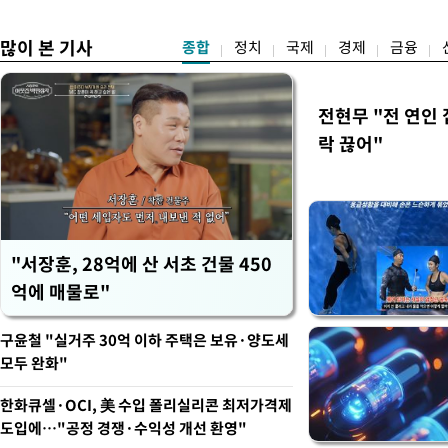
임감"
많이 본 기사
종합
정치
국제
경제
금융
전현무 "전 연인
락 끊어"
"서장훈, 28억에 산 서초 건물 450
억에 매물로"
구윤철 "실거주 30억 이하 주택은 보유·양도세
모두 완화"
한화큐셀·OCI, 美 수입 폴리실리콘 최저가격제
도입에…"공정 경쟁·수익성 개선 환영"