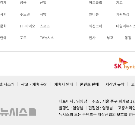
경제
금융
산업
아트클럽
기고
사회
수도권
지방
인터뷰
기획특집
문화
IT·바이오
스포츠
섹션코너
데일리뉴시
연예
포토
TV뉴시스
인사
부고
동정
회사소개
광고 · 제휴 문의
제휴사 안내
콘텐츠 판매
저작권 규약
고
대표이사 : 염영남
주소 : 서울 중구 퇴계로 1
발행인 : 염영남
편집인 : 염영남
고충처리인
뉴시스의 모든 콘텐츠는 저작권법의 보호를 받는 바, 무