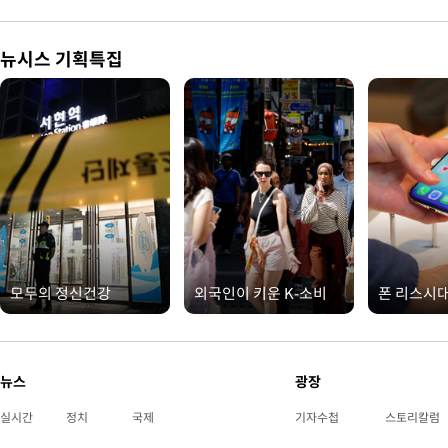
뉴시스 기획특집
모두의 정신건강
외국인이 키운 K-소비
폰 리스시
뉴스
광장
실시간
정치
국제
기자수첩
스토리칼럼