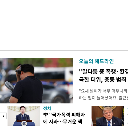
오늘의 헤드라인
"말다툼 중 폭행·홧
극한 더위, 충동 범죄
"요새 날씨가 너무 더우니까
하는 일이 늘어났어요. 출근
거나, 누가 길을 막고 서 있
정치
(40대 직장인 A씨) 유례없
李 "국가폭력 피해자
에도 쉽게 짜증을 내거나 
에 사과…무거운 책
있다. 높은 기온과 습도가 