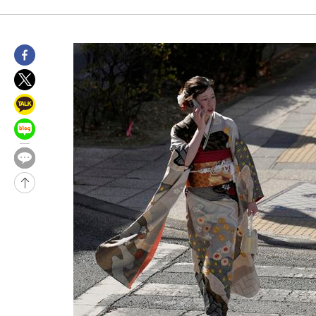
압수수색
-11236초 전 >
[속보]원·달러 환율, 오전 9시 1423.8원
-11032초 전 >
[속보]삼성전자·SK하이닉스 동반 강보합…1%대 상승 출발
-11018초 전 >
[속보]코스닥, 5.95포인트(0.74%) 상승한 807.62개장
-10986초 전 >
[속보]코스피, 6300선 재탈환…1.09% 오른 6365.07 개장
-8151초 전 >
시리아 다마스쿠스 교외에서 미니버스 폭발.. 14명 부상, 3명은
-7449초 전 >
입추에도 극한더위…서울 낮 39도 '폭염중대경보'
-2413초 전 >
이란, 호르무즈서 "적국 목표물들"과 대치로 남부 케슘섬에서 
례 큰 폭발음
-31468초 전 >
[속보]종합특검, '계엄 수용공간 확보' 신용해 前교정본부장 기
-30341초 전 >
외신들도 주목한 韓축구 파문…"국민적 공분에 수사 재개"
-30312초 전 >
11시간 압수수색에 성접대 파문까지…'쑥대밭' 된 축구협회
-29334초 전 >
[속보]규제합리화위원회 부위원장에 김태유 서울대 공대 교수
병태 후임
-25692초 전 >
[속보]국힘 윤리위, '돌려차기 발언' 진종오·서범수 징계 절차 
-21017초 전 >
[속보] 7월 중국 수출 23.9%↑ 수입 27.5%↑…무역총액
25.3%↑
-18177초 전 >
[속보]'채상병 순직 책임' 임성근, 항소심도 징역 3년
-18043초 전 >
[속보]종합특검, '관저이전 봐주기 감사' 유병호 구속기소
-14643초 전 >
민주 콩고 에볼라환자 4천명 돌파, 4053명 발생 1850명 사망