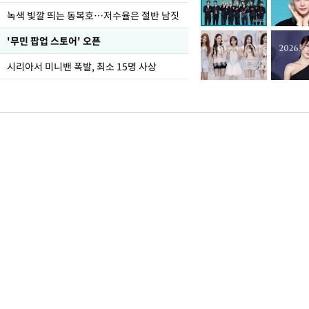
녹색 빛깔 띄는 동복호…저수율은 절반 남짓
'무민 팝업 스토어' 오픈
시리아서 미니밴 폭발, 최소 15명 사상