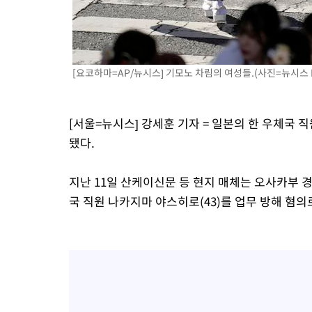
-13893초 전 >
[속보]'300억원대 사기 혐의' 차가원 대표 구속 송치
-13087초 전 >
"미 전국적 살모네라 식중독 원인은 멕시코산 할라피뇨"-- CD
-11600초 전 >
[속보]경찰·노동부, HL만도 평택사업장 끼임 사망 관련 압수
[요코하마=AP/뉴시스] 기모노 차림의 여성들.(사진=뉴시스 
-11481초 전 >
[속보]합수본, '투표율 허위 입력' 중앙·서울·경기도 선관위 등
압수수색
-11236초 전 >
[속보]원·달러 환율, 오전 9시 1423.8원
-11032초 전 >
[속보]삼성전자·SK하이닉스 동반 강보합…1%대 상승 출발
[서울=뉴시스] 강세훈 기자 = 일본의 한 우체국
-11018초 전 >
[속보]코스닥, 5.95포인트(0.74%) 상승한 807.62개장
됐다.
-10986초 전 >
[속보]코스피, 6300선 재탈환…1.09% 오른 6365.07 개장
-8151초 전 >
시리아 다마스쿠스 교외에서 미니버스 폭발.. 14명 부상, 3명은
지난 11일 산케이신문 등 현지 매체는 오사카부 
-7449초 전 >
입추에도 극한더위…서울 낮 39도 '폭염중대경보'
국 직원 나카지마 야스히로(43)를 업무 방해 혐
-2413초 전 >
이란, 호르무즈서 "적국 목표물들"과 대치로 남부 케슘섬에서 
례 큰 폭발음