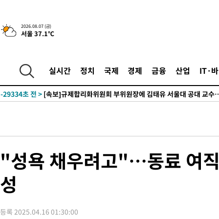
2026.08.07 (금)
서울 37.1℃
-2413초 전 >
이란, 호르무즈서 "적국 목표물들"과 대치로 남부 케슘섬에서 
례 큰 폭발음
-31468초 전 >
[속보]종합특검, '계엄 수용공간 확보' 신용해 前교정본부장 기
-30341초 전 >
외신들도 주목한 韓축구 파문…"국민적 공분에 수사 재개"
실시간
정치
국제
경제
금융
산업
IT·
-30312초 전 >
11시간 압수수색에 성접대 파문까지…'쑥대밭' 된 축구협회
-29334초 전 >
[속보]규제합리화위원회 부위원장에 김태유 서울대 공대 교수
병태 후임
-25692초 전 >
[속보]국힘 윤리위, '돌려차기 발언' 진종오·서범수 징계 절차 
-21017초 전 >
[속보] 7월 중국 수출 23.9%↑ 수입 27.5%↑…무역총액
25.3%↑
-18177초 전 >
[속보]'채상병 순직 책임' 임성근, 항소심도 징역 3년
-18043초 전 >
[속보]종합특검, '관저이전 봐주기 감사' 유병호 구속기소
"성욕 채우려고"…동료 여직원
-14643초 전 >
민주 콩고 에볼라환자 4천명 돌파, 4053명 발생 1850명 사망
성
-13893초 전 >
[속보]'300억원대 사기 혐의' 차가원 대표 구속 송치
-13087초 전 >
"미 전국적 살모네라 식중독 원인은 멕시코산 할라피뇨"-- CD
-11600초 전 >
[속보]경찰·노동부, HL만도 평택사업장 끼임 사망 관련 압수
등록 2025.04.16 01:30:00
-11481초 전 >
[속보]합수본, '투표율 허위 입력' 중앙·서울·경기도 선관위 등