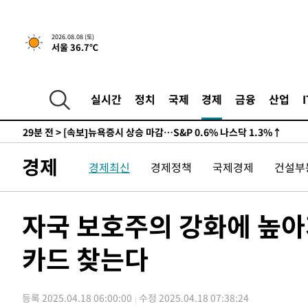
-25346초 전 >
남자 농구, 나고야 아시안게임서 '홈팀' 일본과 한일전
-24722초 전 >
여수 오동도 해상서 모터보트 전복…1명 사망·1명 실종
2026.08.08 (토)
서울 36.7℃
-20949초 전 >
극한폭염 한풀 꺾이지만…'낮 최고 35도' 무더위, 열대야
주 날씨]
-17967초 전 >
축구협회 "압수수색·성접대 논란 사과…쇄신의 기회로 
-16484초 전 >
[속보]'압수수색·성접대 논란' 축구협회 "실망과 걱정 
실시간
정치
국제
경제
금융
산업
송"
-5105초 전 >
'최고 37도' 폭염 지속…강원동해안 최대 150㎜ 비
29분 전 >
[속보]뉴욕증시 상승 마감…S&P 0.6% 나스닥 1.3%↑
-30122초 전 >
백운산서 80년근 천종산삼 9뿌리 발견…감정가 1.3억원
경제
경제최신
경제정책
국제경제
건설부
-27832초 전 >
선재도서 해루질 나섰다 실종 60대, 닷새 만에 숨진 채 발
-25366초 전 >
남자 농구, 나고야 아시안게임서 '홈팀' 일본과 한일전
-24742초 전 >
여수 오동도 해상서 모터보트 전복…1명 사망·1명 실종
자국 보호주의 강화에 높
-20969초 전 >
극한폭염 한풀 꺾이지만…'낮 최고 35도' 무더위, 열대야
주 날씨]
카드 찾는다
-17987초 전 >
축구협회 "압수수색·성접대 논란 사과…쇄신의 기회로 
-16504초 전 >
[속보]'압수수색·성접대 논란' 축구협회 "실망과 걱정 
송"
-5125초 전 >
'최고 37도' 폭염 지속…강원동해안 최대 150㎜ 비
등록 2025.04.18 06:00:00
수정 2025.04.18 07:38:24
29분 전 >
[속보]뉴욕증시 상승 마감…S&P 0.6% 나스닥 1.3%↑