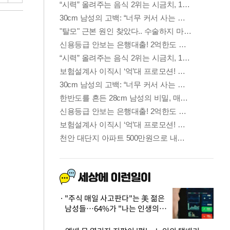
"주식 매일 사고판다"는 美 젊은
남성들…64%가 "나는 인생의
패배자“