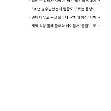
· 엘베 문 열리자 지팡이 '퍽'…노인의 택배기사 폭행 이유
· "20년 병수발했는데 얼굴도 모르는 동생이 유산 절반을"…배다른 형제 상속권 있을까
· 냄비 태우고 욕실 물바다…'치매 의심' 시어머니 검사 권유했다가 '날벼락'
· 새벽 식당 몰래 들어와 테이블서 '쿨쿨'…토사물 남기고 사라진 남성