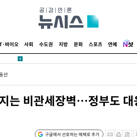
 계속[다음
삼겠다"
안겨드려 죄
IT·바이오
사회
수도권
지방
문화
스포츠
연예
동산
견
아지는 비관세장벽…정부도 대
 계속[다음
삼겠다"
안겨드려 죄
구글에서 선호하는 매체로 추가