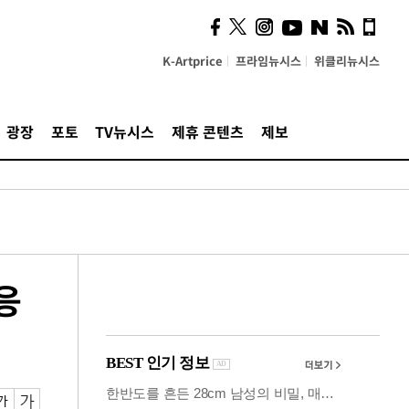
사이 해답 찾았죠"…알을
깨고 나온 '초자아'
K-Artprice
프라임뉴시스
위클리뉴시스
광장
포토
TV뉴시스
제휴 콘텐츠
제보
응