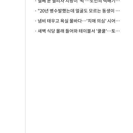
· 엘베 문 열리자 지팡이 '퍽'…노인의 택배기사 폭행 이유
· "20년 병수발했는데 얼굴도 모르는 동생이 유산 절반을"…배다른 형제 상속권 있을까
· 냄비 태우고 욕실 물바다…'치매 의심' 시어머니 검사 권유했다가 '날벼락'
· 새벽 식당 몰래 들어와 테이블서 '쿨쿨'…토사물 남기고 사라진 남성