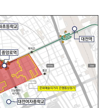
 계속[다음
삼겠다"
안겨드려 죄