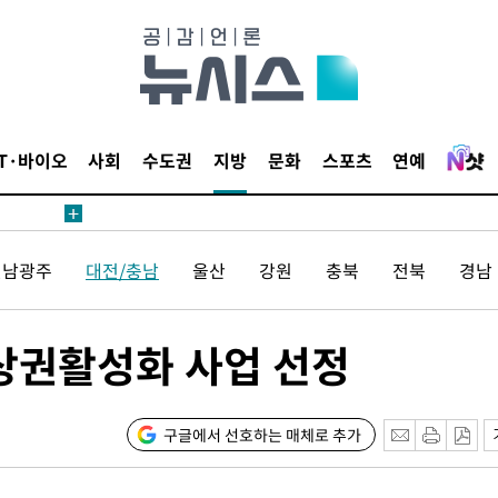
견
IT·바이오
사회
수도권
지방
문화
스포츠
연예
 계속[다음
전남광주
대전/충남
울산
강원
충북
전북
경남
삼겠다"
안겨드려 죄
 상권활성화 사업 선정
구글에서 선호하는 매체로 추가
견