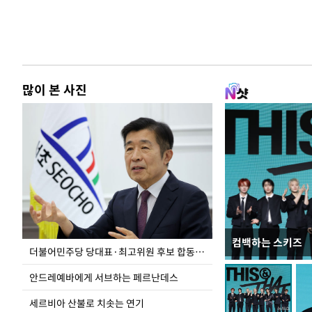
많이 본 사진
컴백하는 스키즈
이 대통령, 국가
더불어민주당 당대표·최고위원 후보 합동연설회
가 책임지고 치유
안드레예바에게 서브하는 페르난데스
세르비아 산불로 치솟는 연기