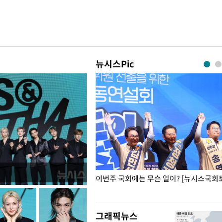
뉴시스Pic
폭력 피해자에 위로·사과…"국가
이번주 국회에는 무슨 일이? [뉴시스국회토
"
그래픽뉴스