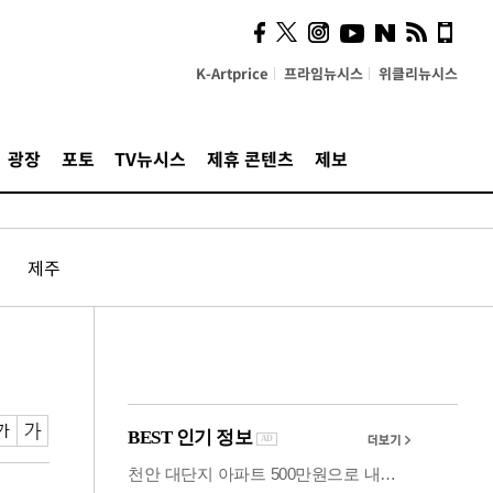
사이 해답 찾았죠"…알을
깨고 나온 '초자아'
K-Artprice
프라임뉴시스
위클리뉴시스
광장
포토
TV뉴시스
제휴 콘텐츠
제보
제주