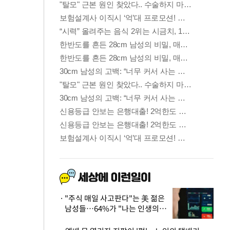
"주식 매일 사고판다"는 美 젊은
남성들…64%가 "나는 인생의
패배자“