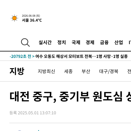
1시간 전 >
[속보]뉴욕증시 상승 마감…S&P 0.6% 나스닥 1.3%↑
2026.08.08 (토)
서울 36.4℃
-30065초 전 >
강릉에 시간당 81.4㎜ 물폭탄…도로 잠기고 담벼락 붕괴
-26172초 전 >
백운산서 80년근 천종산삼 9뿌리 발견…감정가 1.3억원
-23882초 전 >
선재도서 해루질 나섰다 실종 60대, 닷새 만에 숨진 채 발
실시간
정치
국제
경제
금융
산업
-21416초 전 >
남자 농구, 나고야 아시안게임서 '홈팀' 일본과 한일전
-20792초 전 >
여수 오동도 해상서 모터보트 전복…1명 사망·1명 실종
-17019초 전 >
극한폭염 한풀 꺾이지만…'낮 최고 35도' 무더위, 열대야
지방
지방최신
세종
부산
대구/경북
주 날씨]
-14037초 전 >
축구협회 "압수수색·성접대 논란 사과…쇄신의 기회로 
-12554초 전 >
[속보]'압수수색·성접대 논란' 축구협회 "실망과 걱정 
송"
-1175초 전 >
'최고 37도' 폭염 지속…강원동해안 최대 150㎜ 비
대전 중구, 중기부 원도심
1시간 전 >
[속보]뉴욕증시 상승 마감…S&P 0.6% 나스닥 1.3%↑
-30065초 전 >
강릉에 시간당 81.4㎜ 물폭탄…도로 잠기고 담벼락 붕괴
등록 2025.05.01 13:07:10
-26172초 전 >
백운산서 80년근 천종산삼 9뿌리 발견…감정가 1.3억원
-23882초 전 >
선재도서 해루질 나섰다 실종 60대, 닷새 만에 숨진 채 발
-21416초 전 >
남자 농구, 나고야 아시안게임서 '홈팀' 일본과 한일전