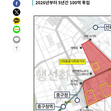
2026년부터 5년간 100억 투입
-20792초 전 >
여수 오동도 해상서 모터보트 전복…1명 사망·1명 실종
-17019초 전 >
극한폭염 한풀 꺾이지만…'낮 최고 35도' 무더위, 열대야
주 날씨]
-14037초 전 >
축구협회 "압수수색·성접대 논란 사과…쇄신의 기회로 
-12554초 전 >
[속보]'압수수색·성접대 논란' 축구협회 "실망과 걱정 
송"
-1175초 전 >
'최고 37도' 폭염 지속…강원동해안 최대 150㎜ 비
1시간 전 >
[속보]뉴욕증시 상승 마감…S&P 0.6% 나스닥 1.3%↑