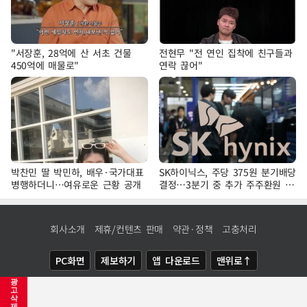
"서장훈, 28억에 산 서초 건물
전현무 "전 연인 집착에 친구들과
450억에 매물로"
연락 끊어"
박찬민 딸 박민하, 배우·국가대표
SK하이닉스, 주당 375원 분기배당
병행하더니…여유로운 근황 공개
결정…3분기 중 추가 주주환원 발
표
회사소개
제휴/컨텐츠 판매
약관·정책
고충처리
PC화면
제보하기
앱 다운로드
맨위로↑
광
COPYRIGHTⓒ
NEWSIS
ALL RIGHTS RESERVED.
고
삭
제