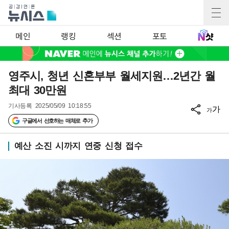
메인
랭킹
섹션
포토
영주시, 청년 신혼부부 월세지원…2년간 월
최대 30만원
기사등록
2025/05/09 10:18:55
가
가
구글에서 선호하는 매체로 추가
예산 소진 시까지 연중 신청 접수