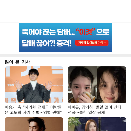
많이 본 기사
이승기 측 "차가원 전세금 미반환
아이유, 장기하 '별일 없이 산다'
은 고도의 사기 수법…엄벌 원해"
선곡…쿨한 일상 공개