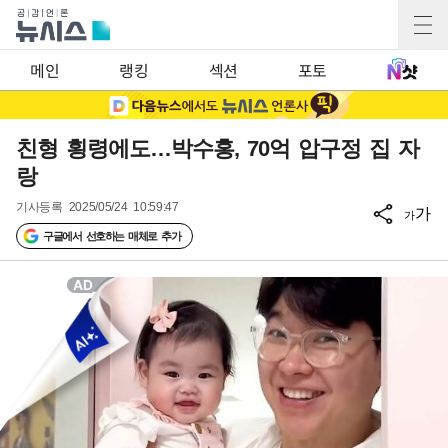
메인
랭킹
섹션
포토
친형 횡령에도…박수홍, 70억 압구정 집 자
랑
기사등록
2025/05/24 10:59:47
가
가
구글에서 선호하는 매체로 추가