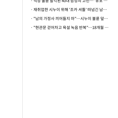
· 직장 불륜 발각된 40대 남성의 고민…"유포 동료 명예훼손·협박죄 고소 가능할까"
· 재취업한 시누이 위해 '조카 셔틀' 떠넘긴 남편…아내 "난 못한다"
· "남의 가정사 끼어들지 마"…시누이 불륜 덮으려는 남편에 억울한 아내
· "현관문 걷어차고 욕설 녹음 반복"…18개월 아기 키우는 집 뒤흔든 '앞집의 비극'