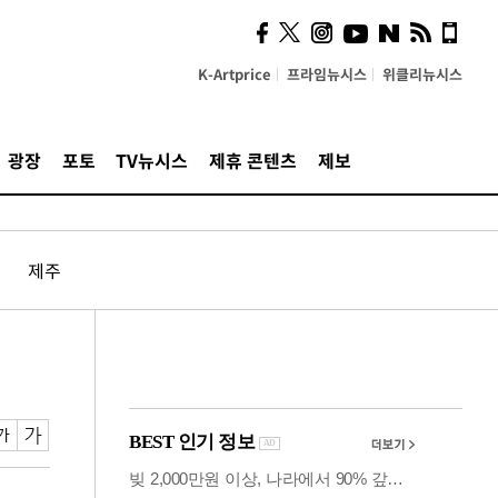
의견, 국토부·LH에 충실히
전달할 것"
K-Artprice
프라임뉴시스
위클리뉴시스
광장
포토
TV뉴시스
제휴 콘텐츠
제보
제주