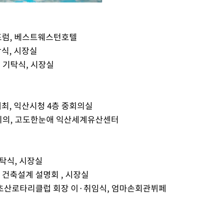
제포럼, 베스트웨스턴호텔
Mute
탁식, 시장실
금 기탁식, 시장실
개최, 익산시청 4층 중회의실
F회의, 고도한눈애 익산세계유산센터
기탁식, 시장실
 건축설계 설명회 , 시장실
정읍초산로타리클럽 회장 이·취임식, 엄마손회관뷔페