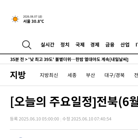
-16580초 전 >
축구협회, 15년 전 심판 성 접대 파문에 "현재는 내부 지
-15265초 전 >
경찰, '홍명보는 2순위' 결론냈던 스포츠윤리센터도 압
2026.08.07 (금)
서울 30.8℃
-861초 전 >
[속보]합참 "北 발사체는 단거리탄도미사일…감시·경계태세
-609초 전 >
日방위성, 北이 동해로 쏜 발사체는 탄도미사일 가능성
16분 전 >
[속보] SKT, 에이닷 서비스 장애 발생…"원인 파악 중"
실시간
정치
국제
경제
금융
산업
25분 전 >
[속보]합참 "북, 동해상으로 미상 발사체 발사"
35분 전 >
'낮 최고 39도' 불볕더위…한밤 열대야도 계속[내일날씨]
36분 전 >
[속보]7~9일 프로야구 3연전도 폭염 취소…11일 재개
지방
지방최신
세종
부산
대구/경북
42분 전 >
"韓 외환시장 개입 관측 배경엔 美의 대한국 무역적자 있어"
45분 전 >
'월드컵 탈락 후폭풍' 축구협회…초유의 압수수색에 '충격·당
47분 전 >
서울 낮 37.9도, 올여름 최고치 경신…영등포 순간 '40도'
[오늘의 주요일정]전북(6월
55분 전 >
[속보]종합특검, 대검 추가 압수수색…내란 중요임무종사 혐의
2시간 전 >
[속보]코스닥, 800p 회복…0.26% 오른 801.67 마감
등록 2025.06.10 05:00:00
수정 2025.06.10 07:40:54
2시간 전 >
[속보]코스피, 301.88포인트(4.58%) 내린 6296.38 마감
2시간 전 >
[속보]원·달러 환율, 0.7원 내린 1423.8원 마감
2시간 전 >
"여기 떨어졌다"…다누리, 스페이스X 로켓 달 충돌 흔적 포착