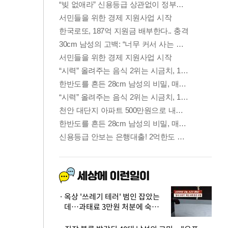
옥상 '쓰레기 테러' 범인 잡았는
데…과태료 3만원 처분에 숙박업
주 허탈