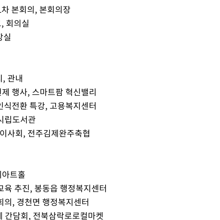
1차 본회의, 본회의장
, 회의실
장실
, 관내
원제 행사, 스마트팜 혁신밸리
업인식전환 특강, 고용복지센터
 시립도서관
단 이사회, 전주김제완주축협
누에아트홀
량교육 추진, 봉동읍 행정복지센터
석회의, 경천면 행정복지센터
체 간담회, 전북삼락로로컬마켓