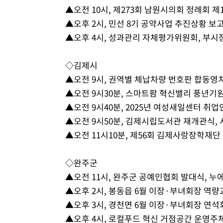
▲오전 10시, 제273회 남원시의회 정례회 제
▲오후 2시, 민선 8기 공약사업 추진상황 보고
▲오후 4시, 성과관리 자체평가위원회, 부시
◇김제시
▲오전 9시, 권역별 체납차량 번호판 합동영치
▲오전 9시30분, 스마트팜 혁신밸리 풍년기
▲오전 9시40분, 2025년 여성새일센터 취
▲오전 9시50분, 김제시립도서관 재개관식,
▲오전 11시10분, 제56회 김제사랑장학재
◇완주군
▲오전 11시, 완주군 공예인협회 발대식, 
▲오후 2시, 봉동읍 6월 이장·부녀회장 역
▲오후 3시, 경천면 6월 이장·부녀회장 연
▲오후 4시, 로컬푸드 혁신 거점공간 운영주