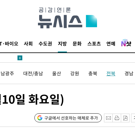
침 준수"
수수색
 강화"
IT·바이오
사회
수도권
지방
문화
스포츠
연예
전남광주
대전/충남
울산
강원
충북
전북
경남
황'
10일 화요일)
구글에서 선호하는 매체로 추가