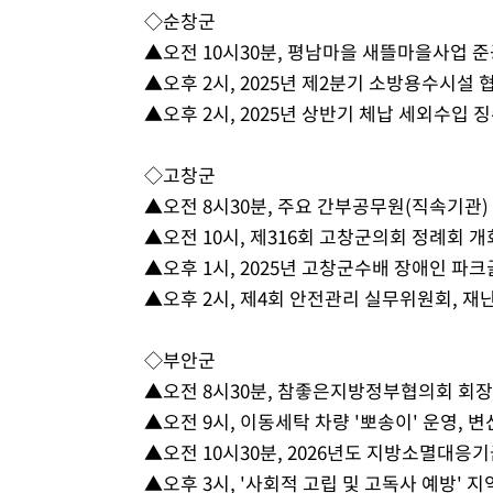
◇순창군
▲오전 10시30분, 평남마을 새뜰마을사업 
▲오후 2시, 2025년 제2분기 소방용수시설
▲오후 2시, 2025년 상반기 체납 세외수입
◇고창군
▲오전 8시30분, 주요 간부공무원(직속기관)
▲오전 10시, 제316회 고창군의회 정례회 개
▲오후 1시, 2025년 고창군수배 장애인 파
▲오후 2시, 제4회 안전관리 실무위원회, 
◇부안군
▲오전 8시30분, 참좋은지방정부협의회 회장
▲오전 9시, 이동세탁 차량 '뽀송이' 운영, 
▲오전 10시30분, 2026년도 지방소멸대응
▲오후 3시, '사회적 고립 및 고독사 예방'