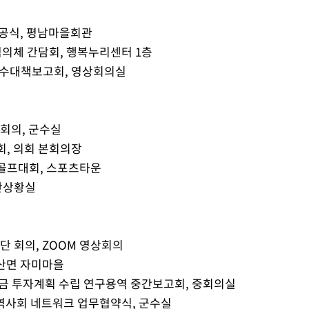
준공식, 평남마을회관
 협의체 간담회, 행복누리센터 1층
 징수대책보고회, 영상회의실
 회의, 군수실
회, 의회 본회의장
크골프대회, 스포츠타운
재난상황실
단 회의, ZOOM 영상회의
변산면 자미마을
기금 투자계획 수립 연구용역 중간보고회, 중회의실
 지역사회 네트워크 업무협약식, 군수실