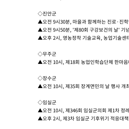
◇진안군
▲오전 9시30분, 마을과 함께하는 진로·진
▲오전 9시50분, '제80회 구강보건의 날' 
▲오후 2시, 영농정착 기술교육, 농업기술센
◇무주군
▲오전 10시, 제18회 농업인학습단체 한마
◇장수군
▲오전 10시, 제35회 장계면민의 날 행사 
◇임실군
▲오전 10시, 제346회 임실군의회 제1차 정
▲오후 2시, 제3차 임실군 기후위기 적응대책