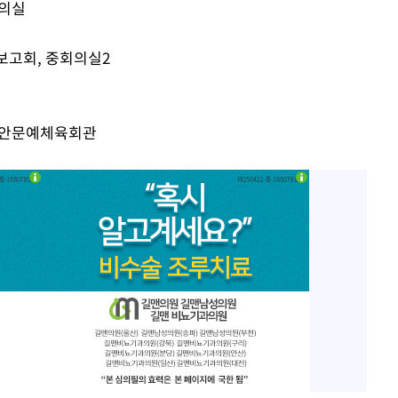
회의실
보고회, 중회의실2
 격파
 진안문예체육회관
다"