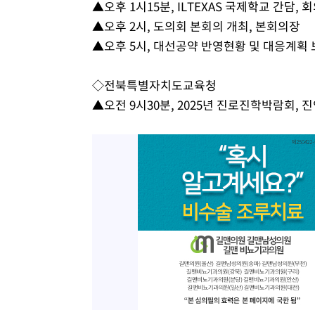
▲오후 1시15분, ILTEXAS 국제학교 간담, 
1시간 전 >
[속보]코스닥, 800p 회복…0.26% 오른 801.67 마감
▲오후 2시, 도의회 본회의 개최, 본회의장
2시간 전 >
[속보]코스피, 301.88포인트(4.58%) 내린 6296.38 마감
▲오후 5시, 대선공약 반영현황 및 대응계획 
2시간 전 >
[속보]원·달러 환율, 0.7원 내린 1423.8원 마감
2시간 전 >
"여기 떨어졌다"…다누리, 스페이스X 로켓 달 충돌 흔적 포착
◇전북특별자치도교육청
3시간 전 >
손흥민, 5경기 연속골 실패…LAFC는 승부차기 끝 과달라하라
▲오전 9시30분, 2025년 진로진학박람회,
5시간 전 >
내일까지 39도 '펄펄'…기상청 "태풍 지나며 폭염 잠시 꺾인