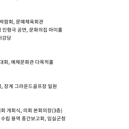
학박람회, 문예체육회관
기념 인형극 공연, 문화의집 마이홀
터강당
음대회, 예체문화관 다목적홀
개최, 장계 그라운드골프장 일원
례회 개회식, 의회 본회의장(3층)
 수립 용역 중간보고회, 임실군청