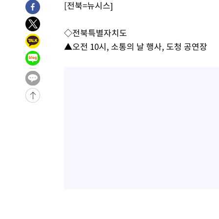
[전북=뉴시스]
3시간 전 >
손흥민, 5경기 연속골 실패…LAFC는 승부차기 끝 과달라하라
5시간 전 >
내일까지 39도 '펄펄'…기상청 "태풍 지나며 폭염 잠시 꺾인
◇전북특별자치도
-18371초 전 >
'월드컵 탈락 후폭풍' 축구협회…11시간 걸린 초유의 압
▲오전 10시, 소통의 날 행사, 도청 공연장
합)
-17807초 전 >
[속보] 뉴욕증시, 혼조 출발…나스닥 0.3%↓, 다우 0.1
-16600초 전 >
축구협회, 15년 전 심판 성 접대 파문에 "현재는 내부 지
-15285초 전 >
경찰, '홍명보는 2순위' 결론냈던 스포츠윤리센터도 압
-881초 전 >
[속보]합참 "北 발사체는 단거리탄도미사일…감시·경계태세
-629초 전 >
日방위성, 北이 동해로 쏜 발사체는 탄도미사일 가능성
15분 전 >
[속보] SKT, 에이닷 서비스 장애 발생…"원인 파악 중"
25분 전 >
[속보]합참 "북, 동해상으로 미상 발사체 발사"
35분 전 >
'낮 최고 39도' 불볕더위…한밤 열대야도 계속[내일날씨]
36분 전 >
[속보]7~9일 프로야구 3연전도 폭염 취소…11일 재개
41분 전 >
"韓 외환시장 개입 관측 배경엔 美의 대한국 무역적자 있어"
44분 전 >
'월드컵 탈락 후폭풍' 축구협회…초유의 압수수색에 '충격·당
47분 전 >
서울 낮 37.9도, 올여름 최고치 경신…영등포 순간 '40도'
54분 전 >
[속보]종합특검, 대검 추가 압수수색…내란 중요임무종사 혐의