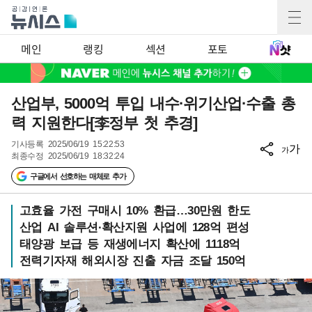
메인
랭킹
섹션
포토
산업부, 5000억 투입 내수·위기산업·수출 총
력 지원한다[李정부 첫 추경]
기사등록
2025/06/19 15:22:53
가
가
최종수정
2025/06/19 18:32:24
구글에서 선호하는 매체로 추가
고효율 가전 구매시 10% 환급…30만원 한도
산업 AI 솔루션·확산지원 사업에 128억 편성
태양광 보급 등 재생에너지 확산에 1118억
전력기자재 해외시장 진출 자금 조달 150억