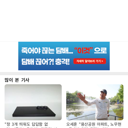
많이 본 기사
"창 3개 띄워도 답답함 없
오세훈 "용산공원 아파트, 노무현