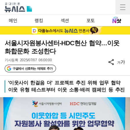
메인
랭킹
섹션
포토
서울시자원봉사센터-HDC현산 협약…이웃
화합문화 조성한다
기사등록
2025/07/07 06:00:00
가
가
구글에서 선호하는 매체로 추가
'이웃사이 한걸음 더' 프로젝트 추진 위해 업무 협약
이웃 유형 테스트부터 이웃 소통·배려 캠페인 등 추진