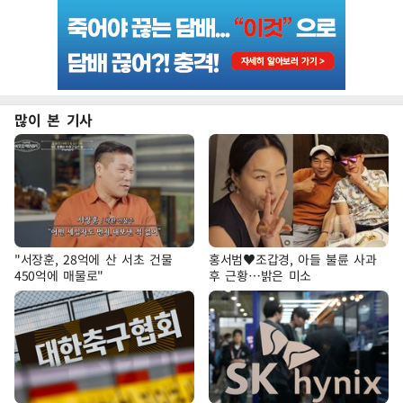
많이 본 기사
"서장훈, 28억에 산 서초 건물
홍서범♥조갑경, 아들 불륜 사과
450억에 매물로"
후 근황…밝은 미소