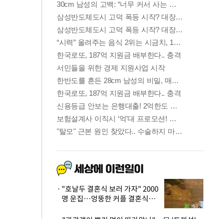
"호날두 결혼식 보러 가자" 2000
명 운집…엉뚱한 커플 결혼식에
'황당'