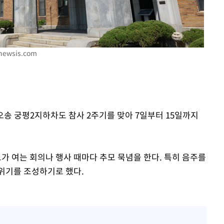
7%·정청래
2%·김민석
0.30%
newsis.com
차에 첫 정
'
(종합)
 오송 궁평2지하차도 참사 2주기를 맞아 7일부터 15일까지
대우'
도가 여는 회의나 행사 때마다 추모 묵념을 한다. 특히 음주를
위기를 조성하기로 했다.