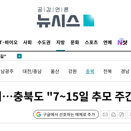
대우'
종합)
종합)
데뷔전
IT·바이오
사회
수도권
지방
문화
스포츠
연예
되길"
전남광주
대전/충남
울산
강원
충북
전북
경남
시작'
승리…정청래
청래
기…충북도 "7~15일 추모 주
청래 승리
7%·정청래
2%·김민석
구글에서 선호하는 매체로 추가
0.30%