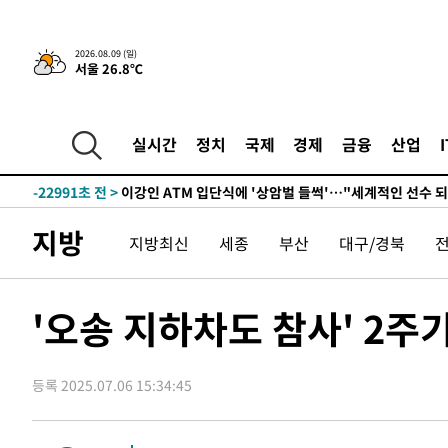
-519초 전 >
이강인, 오늘 서울서 AT마드리드 입단식…'전례 없는 특급
-31314초 전 >
이강인, 5만 관중 앞 ATM 데뷔…뜨거운 응원 속 새출발(
2026.08.09 (일)
서울 26.8℃
-31070초 전 >
'AT마드리드 7번' 이강인 데뷔전…맨시티에 1-3 역전패(
-28809초 전 >
'AT마드리드 7번' 이강인, 맨시티 상대로 비공식 데뷔전
-28311초 전 >
[속보]'AT마드리드 7번' 이강인, 맨시티 상대로 비공식 
실시간
정치
국제
경제
금융
산업
-26375초 전 >
네타냐후, 트럼프의 가자 평화 2차 15개조 평화안 '거부'
-22971초 전 >
이강인 ATM 입단식에 '상암벌 들썩'…"세계적인 선수 
-21967초 전 >
태풍 돌핀, 중 저장성 타이저우시 해안에 상륙 (1보)
지방
지방최신
세종
부산
대구/경북
-19313초 전 >
AT마드리드 데뷔 앞둔 이강인, 맨시티전 선발 대신 '벤치 
-17943초 전 >
[속보]與 강원·TK 당원투표 합산 김민석 48.54%로 
44.40%
-17277초 전 >
與 강원·TK 당원투표 합산 김민석 46.01%로 승리…정
'오송 지하차도 참사' 2주
44.53%
-17117초 전 >
[속보]與전대 권리당원투표…강원·경북 김민석, 대구 정
-16924초 전 >
[속보]與 당대표 경선, 경북 권리당원 투표 김민석 47.3
45.71%
등록 2025.07.06 15:34:45
-16826초 전 >
[속보]與 당대표 경선, 대구 권리당원 투표 정청래 47.8
46.35%
-16623초 전 >
[속보]與 당대표 경선, 강원 권리당원 투표 김민석 승리…5
득표
-14541초 전 >
"일본축구협회, 대한축구협회 성 접대 의혹 심판 조사"