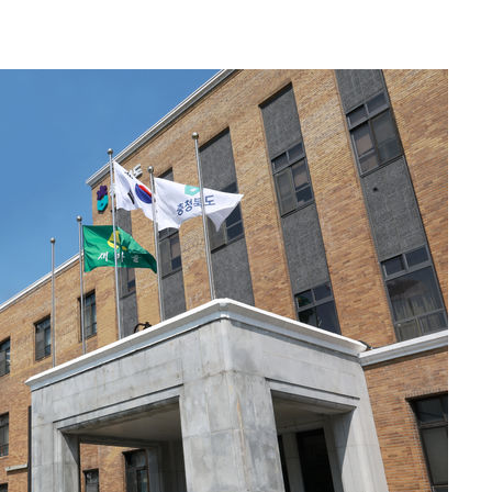
차에 첫 정
'
(종합)
대우'
종합)
종합)
데뷔전
되길"
시작'
승리…정청래
청래
청래 승리