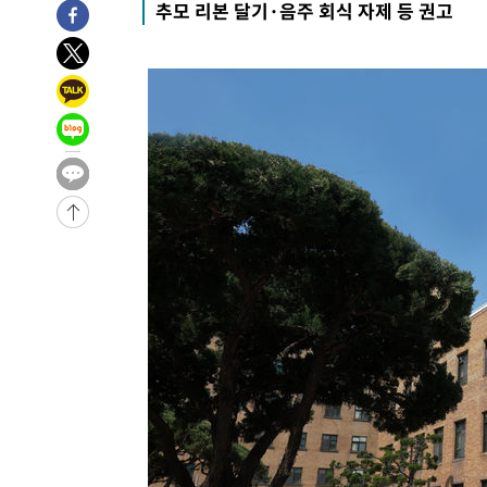
추모 리본 달기·음주 회식 자제 등 권고
-7183초 전 >
[속보]장은수, KLPGA 제주삼다수 역전 우승…데뷔 10년 
상
-2548초 전 >
"얼마나 더웠으면"…안동 물길공원서 헤엄친 구렁이 '소동
-2475초 전 >
손흥민, 68분 뛰고 2경기 침묵…LAFC, 톨루카에 1-0 승리
-1747초 전 >
'2경기 연속 침묵' 손흥민, 톨루카전 68분만 뛰고 슈팅 0개
-499초 전 >
이강인, 오늘 서울서 AT마드리드 입단식…'전례 없는 특급
-31334초 전 >
이강인, 5만 관중 앞 ATM 데뷔…뜨거운 응원 속 새출발(
-31090초 전 >
'AT마드리드 7번' 이강인 데뷔전…맨시티에 1-3 역전패(
-28829초 전 >
'AT마드리드 7번' 이강인, 맨시티 상대로 비공식 데뷔전
-28331초 전 >
[속보]'AT마드리드 7번' 이강인, 맨시티 상대로 비공식 
-26395초 전 >
네타냐후, 트럼프의 가자 평화 2차 15개조 평화안 '거부'
-22991초 전 >
이강인 ATM 입단식에 '상암벌 들썩'…"세계적인 선수 
-21987초 전 >
태풍 돌핀, 중 저장성 타이저우시 해안에 상륙 (1보)
-19333초 전 >
AT마드리드 데뷔 앞둔 이강인, 맨시티전 선발 대신 '벤치 
-17963초 전 >
[속보]與 강원·TK 당원투표 합산 김민석 48.54%로 
44.40%
-17297초 전 >
與 강원·TK 당원투표 합산 김민석 46.01%로 승리…정
44.53%
-17137초 전 >
[속보]與전대 권리당원투표…강원·경북 김민석, 대구 정