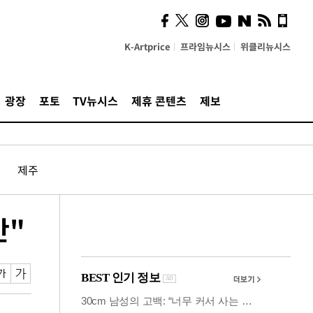
사이 해답 찾았죠"…알을
깨고 나온 '초자아'
K-Artprice
프라임뉴시스
위클리뉴시스
광장
포토
TV뉴시스
제휴 콘텐츠
제보
제주
간"