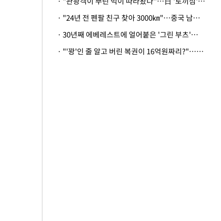
· "관광객이 뿌린 먹이 따라왔나"…日 '토끼섬' 멧돼지, 토끼까지 사냥
· "24년 전 펜팔 친구 찾아 3000㎞"…중국 남성 사연에 '뭉클'
· 30년째 에베레스트에 얼어붙은 '그린 부츠'…드디어 가족 품으로
· "'꽝'인 줄 알고 버린 복권이 16억원짜리?"…극적으로 되찾은 사연