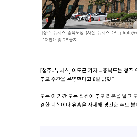
-16944초 전 >
[속보]與 당대표 경선, 경북 권리당원 투표 김민석 47.3
45.71%
-16846초 전 >
[속보]與 당대표 경선, 대구 권리당원 투표 정청래 47.8
46.35%
-16643초 전 >
[속보]與 당대표 경선, 강원 권리당원 투표 김민석 승리…5
득표
[청주=뉴시스] 충북도청. (사진=뉴시스 DB).
photo@
-14561초 전 >
"일본축구협회, 대한축구협회 성 접대 의혹 심판 조사"
*재판매 및 DB 금지
-7203초 전 >
[속보]장은수, KLPGA 제주삼다수 역전 우승…데뷔 10년 
상
-2568초 전 >
"얼마나 더웠으면"…안동 물길공원서 헤엄친 구렁이 '소동
-2495초 전 >
손흥민, 68분 뛰고 2경기 침묵…LAFC, 톨루카에 1-0 승리
-1767초 전 >
'2경기 연속 침묵' 손흥민, 톨루카전 68분만 뛰고 슈팅 0개
[청주=뉴시스] 이도근 기자 = 충북도는 청주
-519초 전 >
이강인, 오늘 서울서 AT마드리드 입단식…'전례 없는 특급
추모 주간을 운영한다고 6일 밝혔다.
도는 이 기간 모든 직원이 추모 리본을 달고 
겸한 회식이나 유흥을 자제해 경건한 추모 분