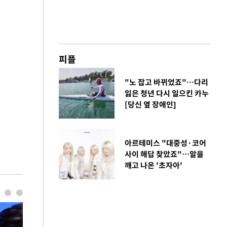
피플
"노 잡고 바뀌었죠"…다리
잃은 청년 다시 일으킨 카누
[당신 옆 장애인]
아르테미스 "대중성·코어
사이 해답 찾았죠"…알을
깨고 나온 '초자아'