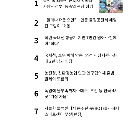
폭염 속 외국인 근로자 잇따라
1
1
라"
사망…정부, 농축업 현장 점검
톨루카전 선발 출
"얼마나 더웠으면"…안동 물길공원서 헤엄
2
2
친 구렁이 '소동'
마드리드 입단
작년 국내선 항공기 지연 7만건 넘어…진에
3
3
어 '최다'
"여기까지만 하자"
국세청, 호우 피해 안동·의성 세정지원…최
4
4
대 2년 납기 연장
잔 정유시설서 화재
농진청, 친환경농업 민관 연구협의체 출범…
5
5
릴레이 토론회
침묵…LAFC, 톨루
폭염에 물부족까지…대구·부산 등 전국 48
6
6
곳 '기상 가뭄'
에…왜 성형미인이라
서늘한 물류센터서 분주한 봇(BOT)들…제타
7
7
스마트센터 부산[현장]