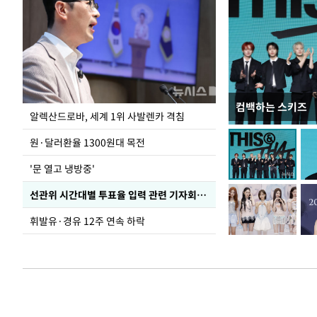
컴백하는 스키즈
극한 폭염에 바닥
알렉산드로바, 세계 1위 사발렌카 격침
도
원·달러환율 1300원대 목전
'문 열고 냉방중'
선관위 시간대별 투표율 입력 관련 기자회견하는 주진우 의원
휘발유·경유 12주 연속 하락