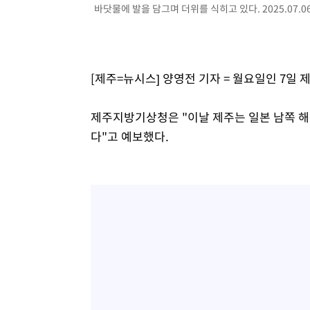
44.53%
바닷물에 발을 담그며 더위를 식히고 있다. 2025.07.0
-18254초 전 >
[속보]與전대 권리당원투표…강원·경북 김민석, 대구 정
-18061초 전 >
[속보]與 당대표 경선, 경북 권리당원 투표 김민석 47.3
45.71%
-17963초 전 >
[속보]與 당대표 경선, 대구 권리당원 투표 정청래 47.8
46.35%
-17760초 전 >
[속보]與 당대표 경선, 강원 권리당원 투표 김민석 승리…5
[제주=뉴시스] 양영전 기자 = 월요일인 7일
득표
-15678초 전 >
"일본축구협회, 대한축구협회 성 접대 의혹 심판 조사"
-8320초 전 >
[속보]장은수, KLPGA 제주삼다수 역전 우승…데뷔 10년 
제주지방기상청은 "이날 제주는 일본 남쪽 해
상
-3685초 전 >
"얼마나 더웠으면"…안동 물길공원서 헤엄친 구렁이 '소동
다"고 예보했다.
-3612초 전 >
손흥민, 68분 뛰고 2경기 침묵…LAFC, 톨루카에 1-0 승리
-2884초 전 >
'2경기 연속 침묵' 손흥민, 톨루카전 68분만 뛰고 슈팅 0개
-1636초 전 >
이강인, 오늘 서울서 AT마드리드 입단식…'전례 없는 특급
3시간 전 >
'여긴 20도, 저긴 50도'…열화상 카메라로 본 폭염 저감시설 