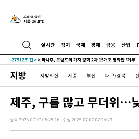
2026.08.09 (일)
서울 26.8℃
3시간 전 >
'여긴 20도, 저긴 50도'…열화상 카메라로 본 폭염 저감시설 
-32207초 전 >
'AT마드리드 7번' 이강인 데뷔전…맨시티에 1-3 역전패(
-29946초 전 >
'AT마드리드 7번' 이강인, 맨시티 상대로 비공식 데뷔전
실시간
정치
국제
경제
금융
산업
-29448초 전 >
[속보]'AT마드리드 7번' 이강인, 맨시티 상대로 비공식 
-27512초 전 >
네타냐후, 트럼프의 가자 평화 2차 15개조 평화안 '거부'
-24108초 전 >
이강인 ATM 입단식에 '상암벌 들썩'…"세계적인 선수 
지방
-23104초 전 >
태풍 돌핀, 중 저장성 타이저우시 해안에 상륙 (1보)
지방최신
세종
부산
대구/경북
-20450초 전 >
AT마드리드 데뷔 앞둔 이강인, 맨시티전 선발 대신 '벤치 
-19080초 전 >
[속보]與 강원·TK 당원투표 합산 김민석 48.54%로 
제주, 구름 많고 무더위…낮
44.40%
-18414초 전 >
與 강원·TK 당원투표 합산 김민석 46.01%로 승리…정
44.53%
-18254초 전 >
[속보]與전대 권리당원투표…강원·경북 김민석, 대구 정
-18061초 전 >
[속보]與 당대표 경선, 경북 권리당원 투표 김민석 47.3
등록 2025.07.07 05:25:16
수정 2025.07.07 07:24:23
45.71%
-17963초 전 >
[속보]與 당대표 경선, 대구 권리당원 투표 정청래 47.8
46.35%
-17760초 전 >
[속보]與 당대표 경선, 강원 권리당원 투표 김민석 승리…5