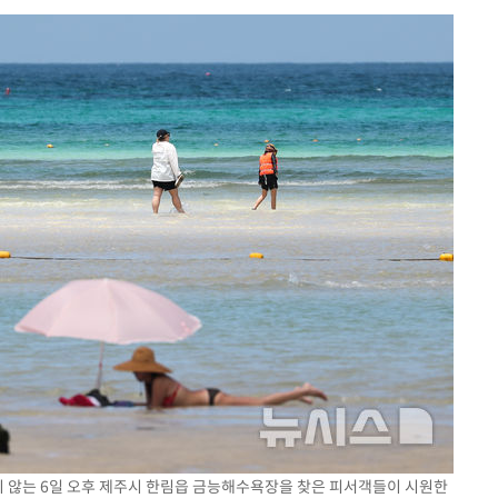
차에 첫 정
'
(종합)
대우'
'온도차'
종합)
데뷔전
되길"
시작'
승리…정청래
청래
지 않는 6일 오후 제주시 한림읍 금능해수욕장을 찾은 피서객들이 시원한