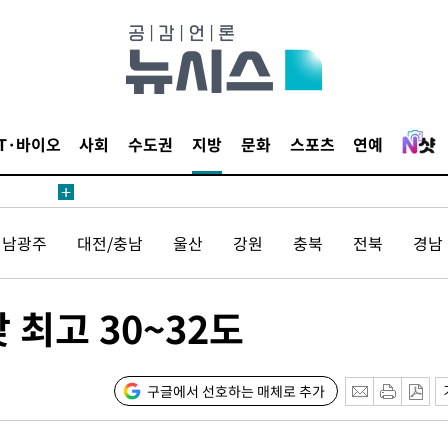
'온도차'
종합)
IT·바이오
사회
수도권
지방
문화
스포츠
연예
데뷔전
되길"
전남광주
대전/충남
울산
강원
충북
전북
경남
시작'
승리…정청래
 최고 30~32도
청래
청래 승리
7%·정청래
구글에서 선호하는 매체로 추가
2%·김민석
0.30%