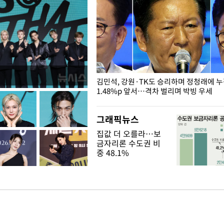
 드러난 홍제천…물고기 떼죽음
김민석, 강원·TK도 승리하며 정청래에 
1.48%p 앞서…격차 벌리며 박빙 우세
그래픽뉴스
집값 더 오를라…보
금자리론 수도권 비
중 48.1%