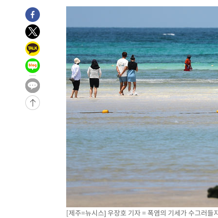
득표
-15678초 전 >
"일본축구협회, 대한축구협회 성 접대 의혹 심판 조사"
-8320초 전 >
[속보]장은수, KLPGA 제주삼다수 역전 우승…데뷔 10년 
상
-3685초 전 >
"얼마나 더웠으면"…안동 물길공원서 헤엄친 구렁이 '소동
-3612초 전 >
손흥민, 68분 뛰고 2경기 침묵…LAFC, 톨루카에 1-0 승리
-2884초 전 >
'2경기 연속 침묵' 손흥민, 톨루카전 68분만 뛰고 슈팅 0개
-1636초 전 >
이강인, 오늘 서울서 AT마드리드 입단식…'전례 없는 특급
3시간 전 >
'여긴 20도, 저긴 50도'…열화상 카메라로 본 폭염 저감시설 
-32207초 전 >
'AT마드리드 7번' 이강인 데뷔전…맨시티에 1-3 역전패(
-29946초 전 >
'AT마드리드 7번' 이강인, 맨시티 상대로 비공식 데뷔전
-29448초 전 >
[속보]'AT마드리드 7번' 이강인, 맨시티 상대로 비공식 
-27512초 전 >
네타냐후, 트럼프의 가자 평화 2차 15개조 평화안 '거부'
-24108초 전 >
이강인 ATM 입단식에 '상암벌 들썩'…"세계적인 선수 
-23104초 전 >
태풍 돌핀, 중 저장성 타이저우시 해안에 상륙 (1보)
-20450초 전 >
AT마드리드 데뷔 앞둔 이강인, 맨시티전 선발 대신 '벤치 
-19080초 전 >
[속보]與 강원·TK 당원투표 합산 김민석 48.54%로 
44.40%
-18414초 전 >
與 강원·TK 당원투표 합산 김민석 46.01%로 승리…정
[제주=뉴시스] 우장호 기자 = 폭염의 기세가 수그러들