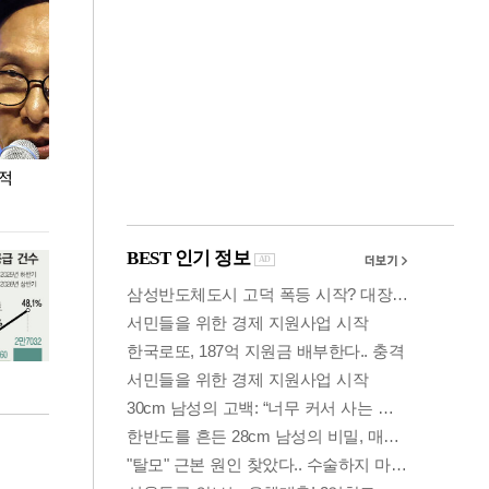
누적
용산·강남·서초 유휴부지까지…세제 이은 '영끌'
폭염 속 주말 풍
공급대책 윤곽