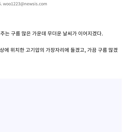
한정수 "황정민 선배만 피
1
6.
woo1223@newsis.com
청래 승리
해…떳떳하면 신분 공개하
7%·정청래
LAFC 손흥민, 리그스컵 
2
2%·김민석
격…득점포 재가동 도전
0.30%
 제주는 구름 많은 가운데 무더운 날씨가 이어지겠다.
이강인, 오늘 서울서 AT
3
식…'전례 없는 특급대우'
차에 첫 정
상에 위치한 고기압의 가장자리에 들겠고, 가끔 구름 많겠
'
제니, 동거 여부 물음에 
4
웃음
(종합)
사우디 남서부 아람코 자
5
대우'
'온도차'
손흥민, 68분 뛰고 2경기 
6
카에 1-0 승리(종합)
장영란 "쌍커풀 3번 밖
7
고 하냐"