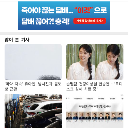
많이 본 기사
'마약 자숙' 유아인, 남사친과 볼뽀
손떨림 건강이상설 한승연…"목디
뽀 근황
스크 심해 치료 중"