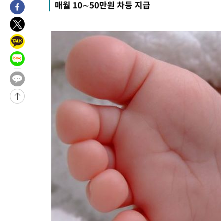
매월 10∼50만원 차등 지급
-1354초 전 >
[속보]코스닥 지수 5%대 급등에 '매수 사이드카' 발동
22분 전 >
[속보]원·달러 환율, 오전 9시 1410.3원
27분 전 >
[속보]코스닥, 8.85포인트(1.11%) 오른 807.66 개장
27분 전 >
[속보]코스피, 47.56포인트(0.76%) 오른 6306.33 개장
53분 전 >
[속보]지하철 1호선 상행선 용산역 무정차 통과…"집회·시위"
1시간 전 >
'낮 최고 34도' 전국 더위 지속…강원·경상권 오전 비
-31836초 전 >
[단독]체온 40.6도 쓰러진 해명…"엄살"이라며 훈련강요
-30844초 전 >
[속보]강훈식 "충청권 246조·영남권 107조 투자 프로젝트 올
수"
-30491초 전 >
[속보]강훈식 "반도체 함께 성장 프로젝트 10년간 1조원 규모 
진…상생무역금융 5조 공급"
-30043초 전 >
[속보]강훈식 "연내 메가특구특별법 제정 추진…인허가·환경
평가 단축"
-28411초 전 >
[속보]경찰, '내부 비리' 자진신고자 징계 감면…포상금 1억으
대
-27655초 전 >
누그러진 극한 폭염…'낮 최고 34도' 무더위는 이어져[내일날씨
-24246초 전 >
제주 골프장서 멧돼지 출현 결국 사살…'이용객 대피'
-22064초 전 >
[속보]원·달러 환율, 2.3원 오른 1418.4원 마감
-21908초 전 >
[속보]코스피, 40.89포인트(0.65%) 오른 6299.66 마감
-21894초 전 >
[속보]코스닥, 55.66포인트(6.97%) 오른 854.47 마감