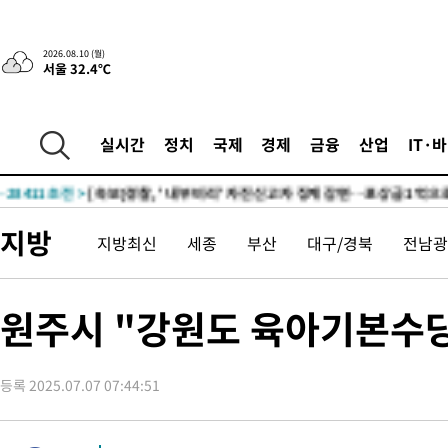
1시간 전 >
'낮 최고 34도' 전국 더위 지속…강원·경상권 오전 비
2026.08.10 (월)
서울 32.4℃
-31836초 전 >
[단독]체온 40.6도 쓰러진 해명…"엄살"이라며 훈련강요
-30844초 전 >
[속보]강훈식 "충청권 246조·영남권 107조 투자 프로젝트 올
수"
-30491초 전 >
[속보]강훈식 "반도체 함께 성장 프로젝트 10년간 1조원 규모 
실시간
정치
국제
경제
금융
산업
IT·
진…상생무역금융 5조 공급"
-30043초 전 >
[속보]강훈식 "연내 메가특구특별법 제정 추진…인허가·환경
평가 단축"
-28411초 전 >
[속보]경찰, '내부 비리' 자진신고자 징계 감면…포상금 1억으
대
-27655초 전 >
누그러진 극한 폭염…'낮 최고 34도' 무더위는 이어져[내일날씨
지방
지방최신
세종
부산
대구/경북
전남광
-24246초 전 >
제주 골프장서 멧돼지 출현 결국 사살…'이용객 대피'
-22064초 전 >
[속보]원·달러 환율, 2.3원 오른 1418.4원 마감
-21908초 전 >
[속보]코스피, 40.89포인트(0.65%) 오른 6299.66 마감
원주시 "강원도 육아기본수
-21894초 전 >
[속보]코스닥, 55.66포인트(6.97%) 오른 854.47 마감
-18601초 전 >
대포통장 107개로 불법도박 수익 5062억 세탁…19명 검거
등록 2025.07.07 07:44:51
-17078초 전 >
[속보]이 대통령 "2028년 중순까지 광주 군공항 기능 다른 군
으로 임시 배치해 산단 조기 착공"
-14228초 전 >
포항스틸야드 관중석 천장 석재 낙하…K리그 전구장 긴급 점검
-2876초 전 >
[속보]'전장연 시위' 1호선 용산역 상행선 무정차 통과 종료