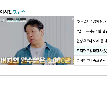
이시간
핫뉴스
"X돌았네" 김희철,
권상우 "내 또래 중 
홍석천 "나 죽으면…