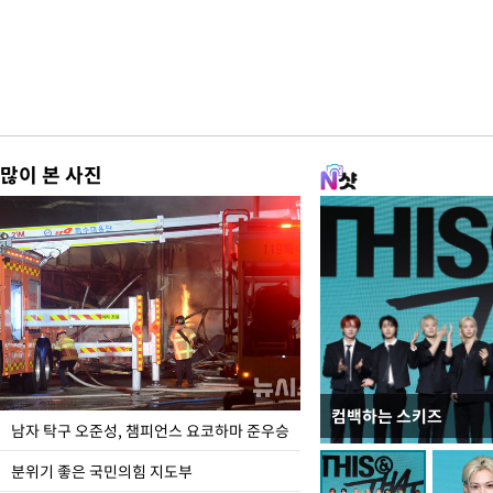
많이 본 사진
컴백하는 스키즈
한-미, UFS연합연습 1
남자 탁구 오준성, 챔피언스 요코하마 준우승
분위기 좋은 국민의힘 지도부