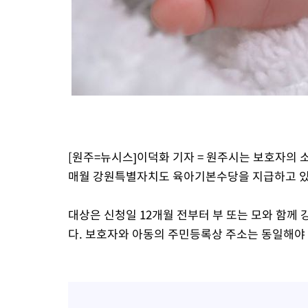
-18601초 전 >
대포통장 107개로 불법도박 수익 5062억 세탁…19명 검거
-17078초 전 >
[속보]이 대통령 "2028년 중순까지 광주 군공항 기능 다른 군
으로 임시 배치해 산단 조기 착공"
-14228초 전 >
포항스틸야드 관중석 천장 석재 낙하…K리그 전구장 긴급 점검
-2876초 전 >
[속보]'전장연 시위' 1호선 용산역 상행선 무정차 통과 종료
-1354초 전 >
[속보]코스닥 지수 5%대 급등에 '매수 사이드카' 발동
22분 전 >
[속보]원·달러 환율, 오전 9시 1410.3원
27분 전 >
[속보]코스닥, 8.85포인트(1.11%) 오른 807.66 개장
27분 전 >
[속보]코스피, 47.56포인트(0.76%) 오른 6306.33 개장
[원주=뉴시스]이덕화 기자 = 원주시는 보호자의 소
53분 전 >
[속보]지하철 1호선 상행선 용산역 무정차 통과…"집회·시위"
매월 강원특별자치도 육아기본수당을 지급하고 있
1시간 전 >
'낮 최고 34도' 전국 더위 지속…강원·경상권 오전 비
대상은 신청일 12개월 전부터 부 또는 모와 함께
다. 보호자와 아동의 주민등록상 주소는 동일해야 