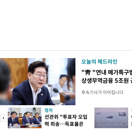
오늘의 헤드라인
"靑 "연내 메가특구
상생무역금융 5조원 
후속기사가 이어집니다
정치
선관위 "투표자 오입
력 죄송…득표율은
정확"