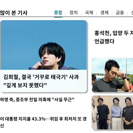
많이 본 기사
종합
정치
국제
경제
금융
홍석천, 입양 두 
언급했다
김희철, 결국 '거꾸로 태극기' 사과
"깊게 보지 못했다"
하영 측, 증조부 친일 의혹에 "사실 무근"
이 대통령 지지율 43.3%…취임 후 최저치 또 경
신