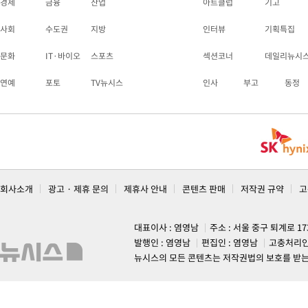
경제
금융
산업
아트클럽
기고
사회
수도권
지방
인터뷰
기획특집
문화
IT·바이오
스포츠
섹션코너
데일리뉴시
연예
포토
TV뉴시스
인사
부고
동정
회사소개
광고 · 제휴 문의
제휴사 안내
콘텐츠 판매
저작권 규약
고
대표이사 : 염영남
주소 : 서울 중구 퇴계로 1
발행인 : 염영남
편집인 : 염영남
고충처리인
뉴시스의 모든 콘텐츠는 저작권법의 보호를 받는 바, 무