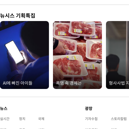
뉴시스 기획특집
AI에 빠진 아이들
폭염 속 경제는
형사사법 
뉴스
광장
실시간
정치
국제
기자수첩
스토리칼럼