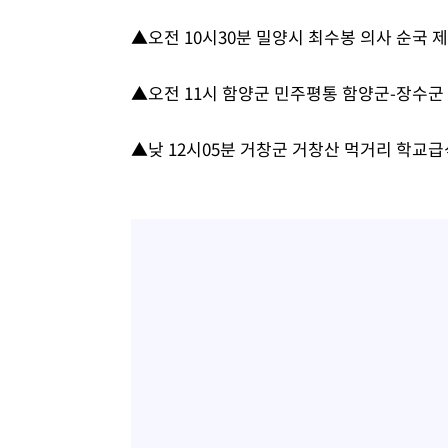
-4386초 전 >
[속보] 노원서 40.1도 관측…서울, 2018년 이후 첫 40도
▲오전 10시30분 밀양시 최수봉 의사 순국 
-1476초 전 >
[속보]종합특검, '계엄 수용공간 확보' 신용해 前교정본부
-349초 전 >
외신들도 주목한 韓축구 파문…"국민적 공분에 수사 재개"
▲오전 11시 함양군 민주평통 함양군-장수군
-320초 전 >
11시간 압수수색에 성접대 파문까지…'쑥대밭' 된 축구협회
10분 전 >
[속보]규제합리화위원회 부위원장에 김태유 서울대 공대 교
▲낮 12시05분 거창군 거창산 먹거리 학교급
후임