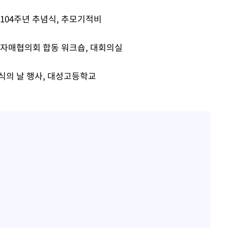
"서장훈, 28억에 산 서초 
1
450억에 매물로"
제104주년 추념식, 추모기적비
장 기소
홍서범♥조갑경, 아들 불륜
2
은 미소
 자매협의회 합동 워크숍, 대회의실
외국인 심판 성 접대 7
3
수…이병태
식의 날 행사, 대성고등학교
국 축구 '5승 2무'
SK하이닉스, 주당 375원
4
분기 중 추가 주주환원 발
[속보]SK하이닉스, 주당 3
5
당…"3분기 중 주주환원 
與 황희 "버스 하우스 제
6
점도 있을 것"
황정민 20년 팬 "내게도
7
틀리다 확신"