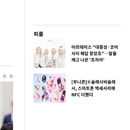
피플
아르테미스 "대중성·코어
사이 해답 찾았죠"…알을
깨고 나온 '초자아'
[부니콘]⑥슬래시비슬래
시, 스마트폰 액세서리에
NFC 더했다