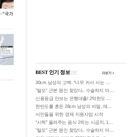
…"국가
홈플러스, 67개 점포 가오픈… 13일 정식 개장
오세훈 서울시장,
환경 점검