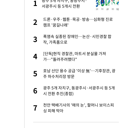
건물
광주 5개 자치구, 동광주시·
1
1
서광주시 등 5개시 전환
 사과 후 근황…밝
드론·우주·웹툰·목공·방송…심화형 진로
2
2
캠프 '꿈길나래'
경기 들여다보니…한
폭염속 실종된 장애인…논산·시민경찰 합
3
3
작, 가족품으로
 분기배당 결정…3
[단독]현직 경찰관, 마트서 분실물 가져
4
4
표
가…"돌려주려했다"
75원 분기 배
호남 산단 용수 공급 '이상 無'…기후장관, 광
5
5
방안 확정"
주 하수처리장 방문
안…이동 용이한 장
광주 5개 자치구, 동광주시·서광주시 등 5개
6
6
시 전환 추진(종합)
 밥 사줘…상대 주장
천안 택배기사의 '매의 눈', 할머니 보이스피
7
7
싱 피해 막아