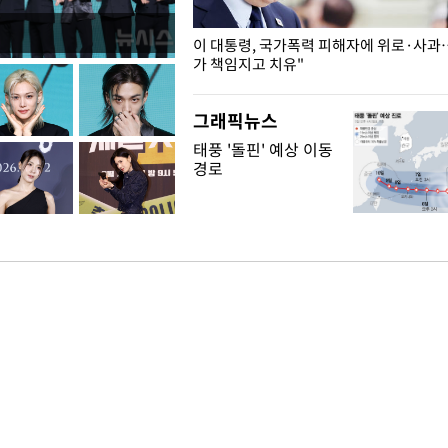
개구리밥
이 대통령, 국가폭력 피해자에 위로·사과
가 책임지고 치유"
그래픽뉴스
태풍 '돌핀' 예상 이동
경로