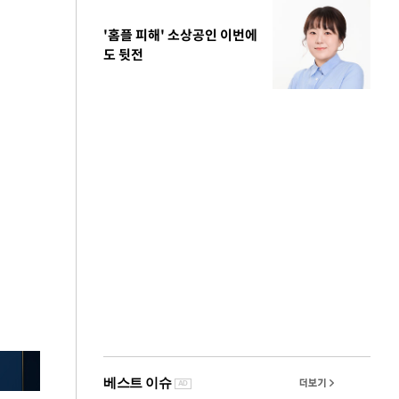
'홈플 피해' 소상공인 이번에
도 뒷전