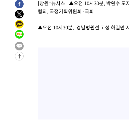
[창원=뉴시스] ▲오전 10시30분, 박완수 
11분 전 >
[속보]규제합리화위원회 부위원장에 김태유 서울대 공대 교
협의, 국정기획위원회·국회
후임
-29414초 전 >
이강인, 폭염 속 AT마드리드 첫 훈련…80명 식사 대접까
-26553초 전 >
미 사업체 일자리, 7월에 2.3만개 순감하고 그 전 2개월 1
▲오전 10시30분, 경남병원선 고성 하일면
하향수정 (2보)
-26001초 전 >
[속보] 미 사업체, 일자리 7월에 2.3만 개 줄어…실업률은
↓
-21864초 전 >
[속보]이 대통령 "부동산 공급 기존 사고방식 매달리지 
실천"
-20949초 전 >
이란, "오만과 '중앙 단일 루트' 합의…북쪽 인바운드·남
운드는 임시"
-12517초 전 >
"낮 기온 소폭 하락"…수도권 폭염중대경보, 폭염경보로
-12481초 전 >
[속보]이 대통령, '호우피해' 안동·의성 관할 4개 면 특
선포
-12444초 전 >
[단독]중수청 지원 검사들, 정원 초과 시 낮은 계급 임용
갈 수도
-10415초 전 >
낮 최고 37도 찜통더위…곳곳 소나기·강원 많은 비[내일
-8721초 전 >
SK하이닉스, 용인·청주 팹에 54조 투자…"AI 메모리 수요
응"
-5577초 전 >
여자배구 이재영·이다영 자매, 아제르바이잔 투란VC 입단
-4830초 전 >
외국인 심판 성 접대 7경기 들여다보니…한국 축구 '5승 2
-4564초 전 >
[속보]코스닥, 2.86포인트(0.36%) 내린 798.81마감
-4517초 전 >
[속보]코스피, 6200선 약보합…0.60% 내린 6258.77에 
-4497초 전 >
[속보]원·달러 환율, 7.7원 내린 1416.1원 마감