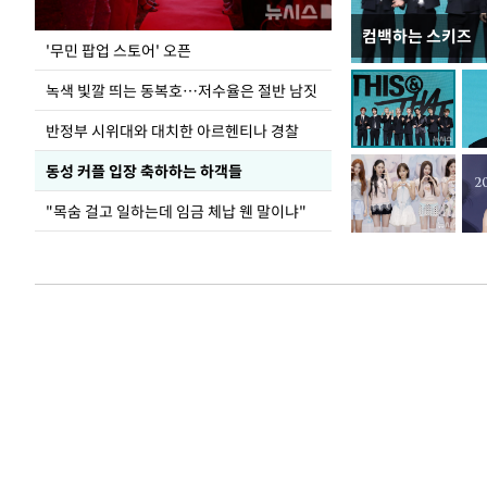
컴백하는 스키즈
지석천 뒤덮은 
'무민 팝업 스토어' 오픈
녹색 빛깔 띄는 동복호…저수율은 절반 남짓
반정부 시위대와 대치한 아르헨티나 경찰
동성 커플 입장 축하하는 하객들
"목숨 걸고 일하는데 임금 체납 웬 말이냐"