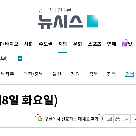
말고 과감히
쪽 아웃바
 하향
별재난지역
…희망지 못
IT·바이오
사회
수도권
지방
문화
스포츠
연예
날씨]
 선제 대
전남광주
대전/충남
울산
강원
충북
전북
경남
무'
마쳐
8일 화요일)
구글에서 선호하는 매체로 추가
장 기소