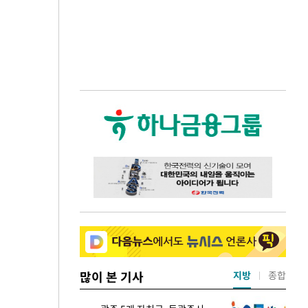
많이 본 기사
지방
종합