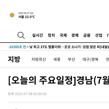
↓
-21844초 전 >
[속보]이 대통령 "부동산 공급 기존 사고방식 매달리지 
실천"
-20929초 전 >
이란, "오만과 '중앙 단일 루트' 합의…북쪽 인바운드·남
2026.08.07 (금)
서울 32.0℃
운드는 임시"
-12497초 전 >
"낮 기온 소폭 하락"…수도권 폭염중대경보, 폭염경보로
-12461초 전 >
[속보]이 대통령, '호우피해' 안동·의성 관할 4개 면 특
선포
-12424초 전 >
[단독]중수청 지원 검사들, 정원 초과 시 낮은 계급 임용
실시간
정치
국제
경제
금융
산업
갈 수도
-10395초 전 >
낮 최고 37도 찜통더위…곳곳 소나기·강원 많은 비[내일
-8701초 전 >
SK하이닉스, 용인·청주 팹에 54조 투자…"AI 메모리 수요
응"
-5557초 전 >
여자배구 이재영·이다영 자매, 아제르바이잔 투란VC 입단
지방
지방최신
세종
부산
대구/경북
-4810초 전 >
외국인 심판 성 접대 7경기 들여다보니…한국 축구 '5승 2
-4544초 전 >
[속보]코스닥, 2.86포인트(0.36%) 내린 798.81마감
-4497초 전 >
[속보]코스피, 6200선 약보합…0.60% 내린 6258.77에 
[오늘의 주요일정]경남(7월
-4477초 전 >
[속보]원·달러 환율, 7.7원 내린 1416.1원 마감
-4366초 전 >
[속보] 노원서 40.1도 관측…서울, 2018년 이후 첫 40도
등록 2025.07.08 05:00:00
-1456초 전 >
[속보]종합특검, '계엄 수용공간 확보' 신용해 前교정본부
-329초 전 >
외신들도 주목한 韓축구 파문…"국민적 공분에 수사 재개"
-300초 전 >
11시간 압수수색에 성접대 파문까지…'쑥대밭' 된 축구협회