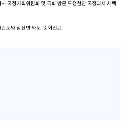
도지사 국정기획위원회 및 국회 방문 도정현안 국정과제 채택
수…이병태
지(종합)
0.3만개
 자란도와 삼산면 와도 순회진료
 4.1%로
말고 과감히
쪽 아웃바
 하향
별재난지역
…희망지 못
날씨]
 선제 대
무'
마쳐