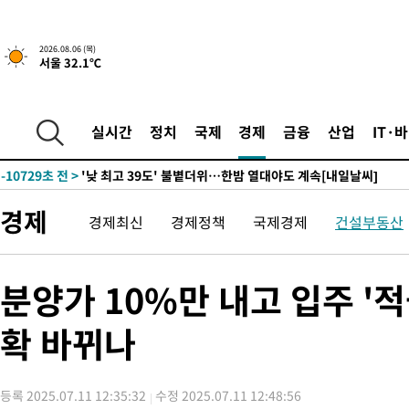
-28153초 전 >
경찰, '홍명보는 2순위' 결론냈던 스포츠윤리센터도 압수수색
-13749초 전 >
[속보]합참 "北 발사체는 단거리탄도미사일…감시·경계태세 
2026.08.06 (목)
서울 32.1℃
화"
-13497초 전 >
日방위성, 北이 동해로 쏜 발사체는 탄도미사일 가능성
-11927초 전 >
[속보] SKT, 에이닷 서비스 장애 발생…"원인 파악 중"
-11333초 전 >
[속보]합참 "북, 동해상으로 미상 발사체 발사"
실시간
정치
국제
경제
금융
산업
IT·
-10729초 전 >
'낮 최고 39도' 불볕더위…한밤 열대야도 계속[내일날씨]
-10688초 전 >
[속보]7~9일 프로야구 3연전도 폭염 취소…11일 재개
-10350초 전 >
"韓 외환시장 개입 관측 배경엔 美의 대한국 무역적자 있어"
경제
경제최신
경제정책
국제경제
건설부동산
-10177초 전 >
'월드컵 탈락 후폭풍' 축구협회…초유의 압수수색에 '충격·당황
-10017초 전 >
서울 낮 37.9도, 올여름 최고치 경신…영등포 순간 '40도'
-9579초 전 >
[속보]종합특검, 대검 추가 압수수색…내란 중요임무종사 혐의
분양가 10%만 내고 입주 '
-5674초 전 >
[속보]코스닥, 800p 회복…0.26% 오른 801.67 마감
확 바뀌나
-5604초 전 >
[속보]코스피, 301.88포인트(4.58%) 내린 6296.38 마감
-5469초 전 >
[속보]원·달러 환율, 0.7원 내린 1423.8원 마감
-3068초 전 >
"여기 떨어졌다"…다누리, 스페이스X 로켓 달 충돌 흔적 포착
등록 2025.07.11 12:35:32
수정 2025.07.11 12:48:56
-113초 전 >
손흥민, 5경기 연속골 실패…LAFC는 승부차기 끝 과달라하라 격