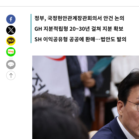
2시간 전 >
내일까지 39도 '펄펄'…기상청 "태풍 지나며 폭염 잠시 꺾인다"
-31259초 전 >
'월드컵 탈락 후폭풍' 축구협회…11시간 걸린 초유의 압수수색
정부, 국정현안관계장관회의서 안건 논의
합)
-30695초 전 >
[속보] 뉴욕증시, 혼조 출발…나스닥 0.3%↓, 다우 0.14%↑
GH 지분적립형 20~30년 걸쳐 지분 확보
-29488초 전 >
축구협회, 15년 전 심판 성 접대 파문에 "현재는 내부 지침 준수
SH 이익공유형 공공에 환매…법안도 발의
-28173초 전 >
경찰, '홍명보는 2순위' 결론냈던 스포츠윤리센터도 압수수색
-13769초 전 >
[속보]합참 "北 발사체는 단거리탄도미사일…감시·경계태세 
화"
-13517초 전 >
日방위성, 北이 동해로 쏜 발사체는 탄도미사일 가능성
-11947초 전 >
[속보] SKT, 에이닷 서비스 장애 발생…"원인 파악 중"
-11353초 전 >
[속보]합참 "북, 동해상으로 미상 발사체 발사"
-10749초 전 >
'낮 최고 39도' 불볕더위…한밤 열대야도 계속[내일날씨]
-10708초 전 >
[속보]7~9일 프로야구 3연전도 폭염 취소…11일 재개
-10370초 전 >
"韓 외환시장 개입 관측 배경엔 美의 대한국 무역적자 있어"
-10197초 전 >
'월드컵 탈락 후폭풍' 축구협회…초유의 압수수색에 '충격·당황
-10037초 전 >
서울 낮 37.9도, 올여름 최고치 경신…영등포 순간 '40도'
-9599초 전 >
[속보]종합특검, 대검 추가 압수수색…내란 중요임무종사 혐의
-5694초 전 >
[속보]코스닥, 800p 회복…0.26% 오른 801.67 마감