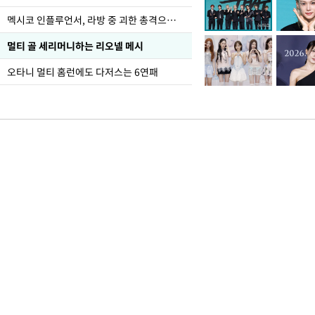
멕시코 인플루언서, 라방 중 괴한 총격으로 사망
멀티 골 세리머니하는 리오넬 메시
오타니 멀티 홈런에도 다저스는 6연패