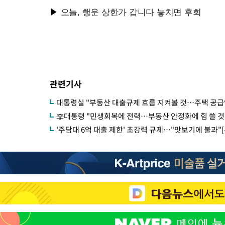
관련기사
대통령실 "부동산 대출규제 흐름 지켜볼 것…주택 공급
李대통령 "민생회복에 전력…부동산 안정화에 힘 쓸 것
'주담대 6억 대출 제한' 초강력 규제…"맛보기에 불과"