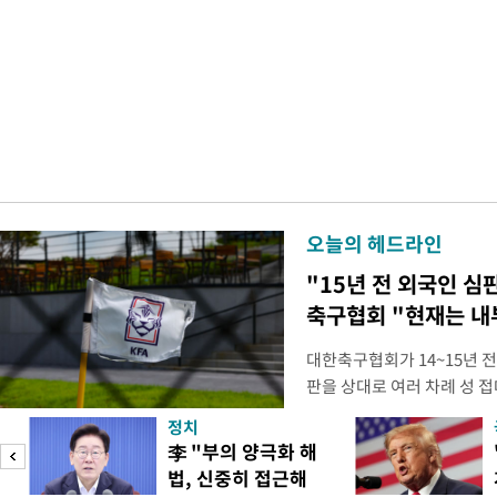
오늘의 헤드라인
"15년 전 외국인 심
축구협회 "현재는 내
대한축구협회가 14~15년 
판을 상대로 여러 차례 성 접
구계에 따르면 국회의 한 의원
정치
년 국제심판 10여 명에게 성
李 "부의 양극화 해
축구협회는 외국인 심판과 감
법, 신중히 접근해
수십만원에서 많게는 100만