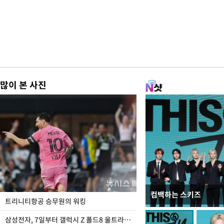
많이 본 사진
컴백하는 스키즈
입추 하루 앞둔 전남광
트리니티항공 승무원의 워킹
폭염
삼성전자, 7일부터 갤럭시 Z 폴드8 울트라·폴드8·플립8 출시