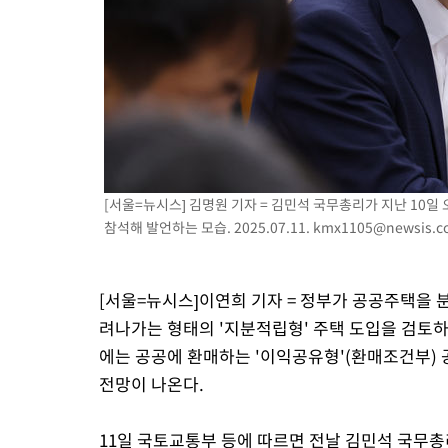
-5624초 전 >
[속보]코스피, 301.88포인트(4.58%) 내린 6296.38 마감
-5489초 전 >
[속보]원·달러 환율, 0.7원 내린 1423.8원 마감
-3088초 전 >
"여기 떨어졌다"…다누리, 스페이스X 로켓 달 충돌 흔적 포착
-133초 전 >
손흥민, 5경기 연속골 실패…LAFC는 승부차기 끝 과달라하라 격
2시간 전 >
내일까지 39도 '펄펄'…기상청 "태풍 지나며 폭염 잠시 꺾인다"
[서울=뉴시스] 김명원 기자 = 김민석 국무총리가 지난 1
참석해 발언하는 모습. 2025.07.11.
kmx1105@newsis.c
[서울=뉴시스]이연희 기자 = 정부가 공공주택을 분
려나가는 형태의 '지분적립형' 주택 도입을 검토하
에는 공공에 환매하는 '이익공유형'(환매조건부) 
전망이 나온다.
11일 국토교통부 등에 따르면 전날 김민석 국