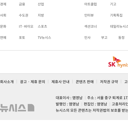
경제
금융
산업
아트클럽
기고
사회
수도권
지방
인터뷰
기획특집
문화
IT·바이오
스포츠
섹션코너
데일리뉴시
연예
포토
TV뉴시스
인사
부고
동정
회사소개
광고 · 제휴 문의
제휴사 안내
콘텐츠 판매
저작권 규약
고
대표이사 : 염영남
주소 : 서울 중구 퇴계로 1
발행인 : 염영남
편집인 : 염영남
고충처리인
뉴시스의 모든 콘텐츠는 저작권법의 보호를 받는 바, 무