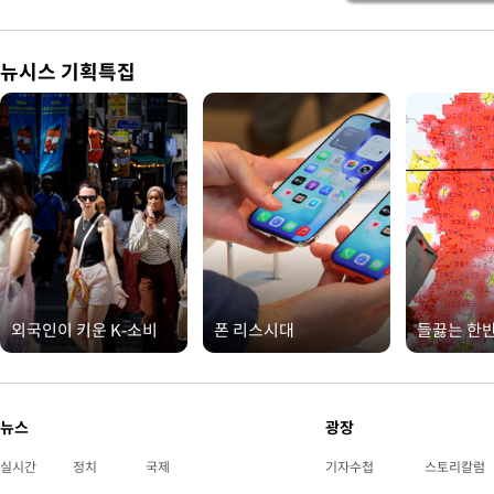
뉴시스 기획특집
외국인이 키운 K-소비
폰 리스시대
들끓는 한
뉴스
광장
실시간
정치
국제
기자수첩
스토리칼럼