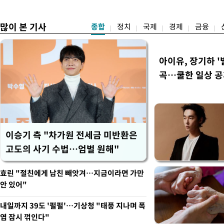
이
야"
많이 본 기사
종합
정치
국제
경제
금융
아이유, 장기하 '
곡…쿨한 일상 
이승기 측 "차가원 전세금 미반환은
고도의 사기 수법…엄벌 원해"
효린 "절친에게 남친 빼앗겨…지금이라면 가만
안 있어"
내일까지 39도 '펄펄'…기상청 "태풍 지나며 폭
염 잠시 꺾인다"