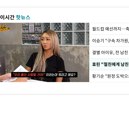
이시간
핫뉴스
월드컵 예선까지…축
이승기 "구속 차가원,
결별 아이유, 전 남친
효린 "절친에게 남친
황기순 "원정 도박으