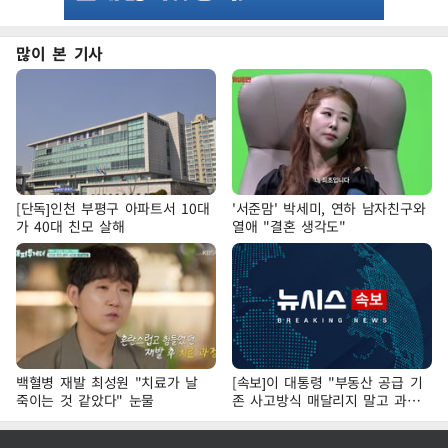
많이 본 기사
[단독]인천 부평구 아파트서 10대
'서준맘' 박세미, 연하 남자친구와
가 40대 친모 살해
열애 "결혼 생각도"
백혈병 재발 최성원 "치료가 날
[속보]이 대통령 "부동산 공급 기
죽이는 것 같았다" 눈물
존 사고방식 매달리지 말고 과감
히 실천"