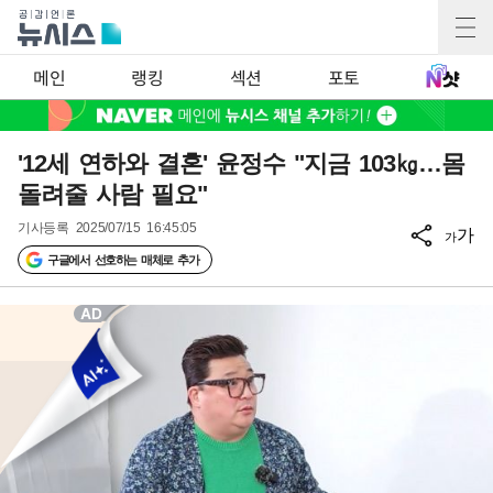
메인
랭킹
섹션
포토
'12세 연하와 결혼' 윤정수 "지금 103㎏…몸
돌려줄 사람 필요"
기사등록
2025/07/15 16:45:05
가
가
구글에서 선호하는 매체로 추가