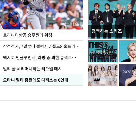
컴백하는 스키즈
입추 하루 앞둔 전남광
트리니티항공 승무원의 워킹
폭염
삼성전자, 7일부터 갤럭시 Z 폴드8 울트라·폴드8·플립8 출시
멕시코 인플루언서, 라방 중 괴한 총격으로 사망
멀티 골 세리머니하는 리오넬 메시
오타니 멀티 홈런에도 다저스는 6연패