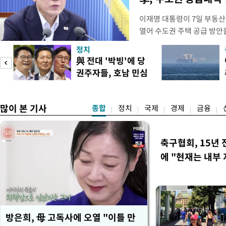
이재명 대통령이 7일 부동산
열어 수도권 주택 공급 방안
령은 이날 오후 2시 청와대에
정치
를 비공개로 주재한다. 지난 
與 전대 '박빙'에 당
공개 회의에서 "가용한 주택
권주자들, 호남 민심
라"고 지시한 지 나흘 만이다
공략
많이 본 기사
종합
정치
국제
경제
금융
축구협회, 15년 
에 "현재는 내부 
방은희, 母 고독사에 오열 "이틀 만