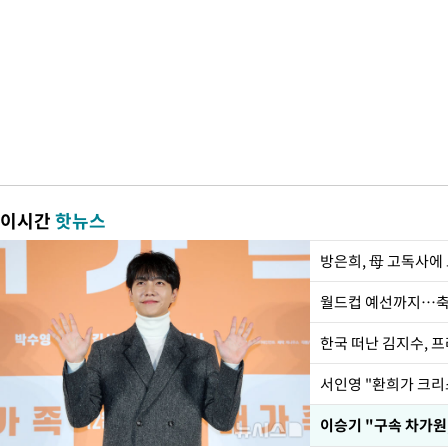
이시간
핫뉴스
방은희, 母 고독사에 
월드컵 예선까지…축
한국 떠난 김지수, 
서인영 "환희가 크리
이승기 "구속 차가원,