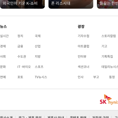
외국인이 키운 K-소비
폰 리스시대
들끓는 한
뉴스
광장
실시간
정치
국제
기자수첩
스토리칼럼
경제
금융
산업
아트클럽
기고
사회
수도권
지방
인터뷰
기획특집
문화
IT·바이오
스포츠
섹션코너
데일리뉴시
연예
포토
TV뉴시스
인사
부고
동정
회사소개
광고 · 제휴 문의
제휴사 안내
콘텐츠 판매
저작권 규약
고