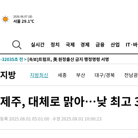
2026.08.07 (금)
서울 29.1℃
-29735초 전 >
[속보] 뉴욕증시, 일제 하락 마감…나스닥 0.06%↓
실시간
정치
국제
경제
금융
산업
IT·
-32035초 전 >
[속보]트럼프, 美 원정출산 금지 행정명령 서명
-29735초 전 >
[속보] 뉴욕증시, 일제 하락 마감…나스닥 0.06%↓
-32035초 전 >
[속보]트럼프, 美 원정출산 금지 행정명령 서명
지방
지방최신
세종
부산
대구/경북
전남광
-29735초 전 >
[속보] 뉴욕증시, 일제 하락 마감…나스닥 0.06%↓
제주, 대체로 맑아…낮 최고 
등록 2025.08.01 05:01:00
수정 2025.08.01 10:00:23