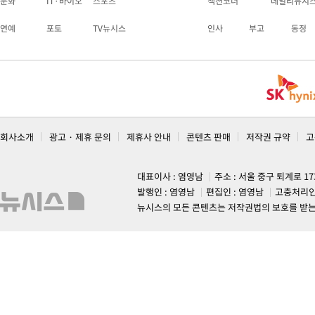
문화
IT·바이오
스포츠
섹션코너
데일리뉴시
연예
포토
TV뉴시스
인사
부고
동정
회사소개
광고 · 제휴 문의
제휴사 안내
콘텐츠 판매
저작권 규약
고
대표이사 : 염영남
주소 : 서울 중구 퇴계로 1
발행인 : 염영남
편집인 : 염영남
고충처리인
뉴시스의 모든 콘텐츠는 저작권법의 보호를 받는 바, 무