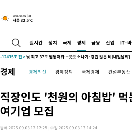
↓
-23884초 전 >
[속보]이 대통령 "부동산 공급 기존 사고방식 매달리지 말고 
실천"
-22969초 전 >
이란, "오만과 '중앙 단일 루트' 합의…북쪽 인바운드·남쪽 아
2026.08.07 (금)
서울 32.5℃
운드는 임시"
-14537초 전 >
"낮 기온 소폭 하락"…수도권 폭염중대경보, 폭염경보로 하향
-14501초 전 >
[속보]이 대통령, '호우피해' 안동·의성 관할 4개 면 특별재난
선포
-14464초 전 >
[단독]중수청 지원 검사들, 정원 초과 시 낮은 계급 임용…희망
실시간
정치
국제
경제
금융
산업
IT·
갈 수도
-12435초 전 >
낮 최고 37도 찜통더위…곳곳 소나기·강원 많은 비[내일날씨]
-10741초 전 >
SK하이닉스, 용인·청주 팹에 54조 투자…"AI 메모리 수요 선
응"
-7597초 전 >
여자배구 이재영·이다영 자매, 아제르바이잔 투란VC 입단
경제
경제최신
경제정책
국제경제
건설부동산
-6850초 전 >
외국인 심판 성 접대 7경기 들여다보니…한국 축구 '5승 2무'
-6584초 전 >
[속보]코스닥, 2.86포인트(0.36%) 내린 798.81마감
-6537초 전 >
[속보]코스피, 6200선 약보합…0.60% 내린 6258.77에 마쳐
직장인도 '천원의 아침밥' 
-6517초 전 >
[속보]원·달러 환율, 7.7원 내린 1416.1원 마감
여기업 모집
-6406초 전 >
[속보] 노원서 40.1도 관측…서울, 2018년 이후 첫 40도
-3496초 전 >
[속보]종합특검, '계엄 수용공간 확보' 신용해 前교정본부장 기
-2369초 전 >
외신들도 주목한 韓축구 파문…"국민적 공분에 수사 재개"
등록 2025.09.03 12:12:28
수정 2025.09.03 13:14:24
-2340초 전 >
11시간 압수수색에 성접대 파문까지…'쑥대밭' 된 축구협회