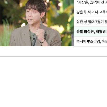
"서장훈, 28억에 산
방은희, 어머니 고독사
심판 성 접대 7경기 
응팔 최성원, 백혈병
홍서범♥조갑경, 아들