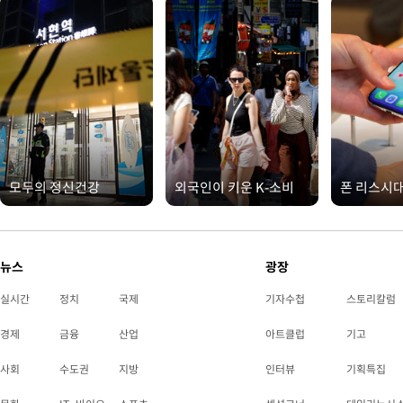
모두의 정신건강
외국인이 키운 K-소비
폰 리스시
뉴스
광장
실시간
정치
국제
기자수첩
스토리칼럼
경제
금융
산업
아트클럽
기고
사회
수도권
지방
인터뷰
기획특집