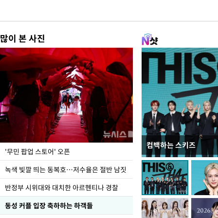
많이 본 사진
컴백하는 스키즈
지석천 뒤덮은 개구리
'무민 팝업 스토어' 오픈
녹색 빛깔 띄는 동복호…저수율은 절반 남짓
반정부 시위대와 대치한 아르헨티나 경찰
동성 커플 입장 축하하는 하객들