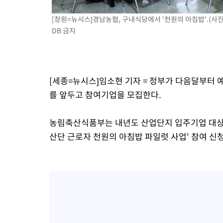
-6426초 전 >
[속보] 노원서 40.1도 관측…서울, 2018년 이후 첫 40도
[창원=뉴시스]경남농협, 구내식당에서 '천원의 아침밥'.(사
-3516초 전 >
[속보]종합특검, '계엄 수용공간 확보' 신용해 前교정본부장 기
DB 금지
-2389초 전 >
외신들도 주목한 韓축구 파문…"국민적 공분에 수사 재개"
-2360초 전 >
11시간 압수수색에 성접대 파문까지…'쑥대밭' 된 축구협회
-1382초 전 >
[속보]규제합리화위원회 부위원장에 김태유 서울대 공대 교수
[세종=뉴시스]임소현 기자 = 정부가 다음달부터 
태 후임
를 앞두고 참여기업을 모집한다.
농림축산식품부는 내년도 산업단지 입주기업 대상 천
산단 근로자 천원의 아침밥 파일럿 사업' 참여 신청