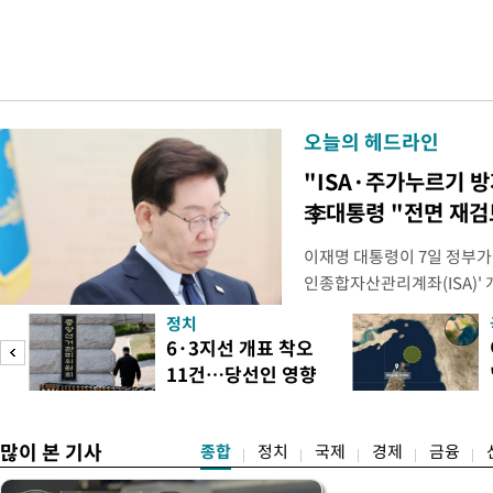
오늘의 헤드라인
"ISA·주가누르기 
李대통령 "전면 재검
이재명 대통령이 7일 정부가
인종합자산관리계좌(ISA)' 
안'을 전면 재검토 할 것을 
정치
들과의 상황 점검 회의에서 I
6·3지선 개표 착오
지법안을 둘러싼 투자자들의 
11건…당선인 영향
았다. 이 자리에서 이 대통령
도
없어
많이 본 기사
종합
정치
국제
경제
금융