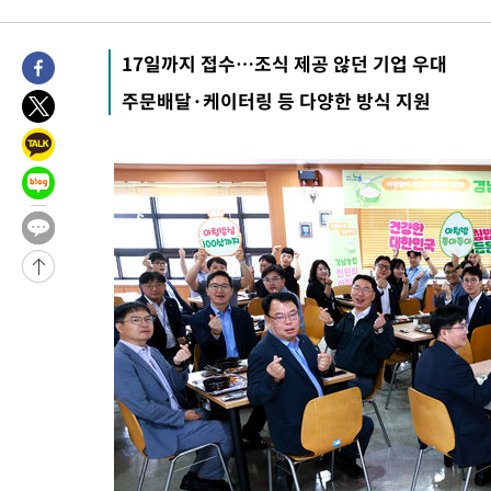
-1362초 전 >
[속보]규제합리화위원회 부위원장에 김태유 서울대 공대 교수
태 후임
-31454초 전 >
이강인, 폭염 속 AT마드리드 첫 훈련…80명 식사 대접까지(종
17일까지 접수…조식 제공 않던 기업 우대
-28593초 전 >
미 사업체 일자리, 7월에 2.3만개 순감하고 그 전 2개월 10.3
주문배달·케이터링 등 다양한 방식 지원
하향수정 (2보)
-28041초 전 >
[속보] 미 사업체, 일자리 7월에 2.3만 개 줄어…실업률은 4.1
↓
-23904초 전 >
[속보]이 대통령 "부동산 공급 기존 사고방식 매달리지 말고 
실천"
-22989초 전 >
이란, "오만과 '중앙 단일 루트' 합의…북쪽 인바운드·남쪽 아
운드는 임시"
-14557초 전 >
"낮 기온 소폭 하락"…수도권 폭염중대경보, 폭염경보로 하향
-14521초 전 >
[속보]이 대통령, '호우피해' 안동·의성 관할 4개 면 특별재난
선포
-14484초 전 >
[단독]중수청 지원 검사들, 정원 초과 시 낮은 계급 임용…희망
갈 수도
-12455초 전 >
낮 최고 37도 찜통더위…곳곳 소나기·강원 많은 비[내일날씨]
-10761초 전 >
SK하이닉스, 용인·청주 팹에 54조 투자…"AI 메모리 수요 선
응"
-7617초 전 >
여자배구 이재영·이다영 자매, 아제르바이잔 투란VC 입단
-6870초 전 >
외국인 심판 성 접대 7경기 들여다보니…한국 축구 '5승 2무'
-6604초 전 >
[속보]코스닥, 2.86포인트(0.36%) 내린 798.81마감
-6557초 전 >
[속보]코스피, 6200선 약보합…0.60% 내린 6258.77에 마쳐
-6537초 전 >
[속보]원·달러 환율, 7.7원 내린 1416.1원 마감