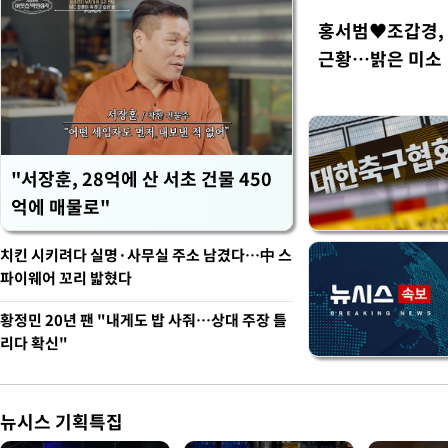
홍서범♥조갑경, 
근황…밝은 미소
"서장훈, 28억에 산 서초 건물 450
억에 매물로"
치킨 시키려다 실명·사무실 주소 남겼다…中 스
파이웨어 꼬리 밟혔다
황정민 20년 팬 "내게도 밥 사줘…상대 주장 틀
리다 확신"
뉴시스 기획특집