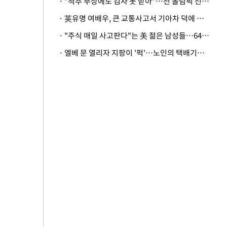
· "척추 부상에도 검사 못 받아"…전 올림픽 선수, 美봅슬레이협회 상대 소송
· 英유명 여배우, 큰 교통사고서 기아차 덕에 살았다
· "주식 매일 사고판다"는 美 젊은 남성들…64%가 "나는 인생의 패배자“
· 엘베 문 열리자 지팡이 '퍽'…노인의 택배기사 폭행 이유