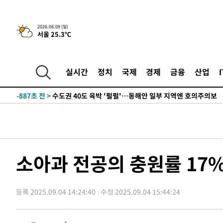
민수·김용 순
-9310초 전 >
[속보]김민석, 與 전대 당원투표 누적 득표율 45.42%로 
래 44.56%
-8592초 전 >
[속보]與 대표 경선 제주·인천 당원투표…金 47.75%·鄭 4
2026.08.09 (일)
서울 25.3℃
宋 10.17%
-8126초 전 >
이강인 "아틀레티코 이적 기뻐…등번호 7번 의미보단 팀 위
-8061초 전 >
[속보]與 당대표 경선, 제주·인천 권리당원 투표 김민석 승
-1835초 전 >
낮 최고 35도 '무더위'…동해안 시간당 30㎜ '강한 비'[내
실시간
정치
국제
경제
금융
산업
-1105초 전 >
[속보]이강인 "감독님이 원하는 마음 느꼈고, 많은 트로피 
레티코 이적"
-887초 전 >
수도권 40도 육박 '펄펄'…동해안 일부 지역엔 호의주의보
2분 전 >
온열질환 사망자 3명 늘어…누적 환자 3000명 돌파
1시간 전 >
강릉에 시간당 81.4㎜ 물폭탄…도로 잠기고 담벼락 붕괴
2시간 전 >
백운산서 80년근 천종산삼 9뿌리 발견…감정가 1.3억원
3시간 전 >
선재도서 해루질 나섰다 실종 60대, 닷새 만에 숨진 채 발견
소아과 전공의 충원률 17
4시간 전 >
남자 농구, 나고야 아시안게임서 '홈팀' 일본과 한일전
4시간 전 >
여수 오동도 해상서 모터보트 전복…1명 사망·1명 실종
등록 2025.09.04 14:24:40
수정 2025.09.04 15:44:24
5시간 전 >
극한폭염 한풀 꺾이지만…'낮 최고 35도' 무더위, 열대야 계
날씨]
6시간 전 >
축구협회 "압수수색·성접대 논란 사과…쇄신의 기회로 삼겠
6시간 전 >
[속보]'압수수색·성접대 논란' 축구협회 "실망과 걱정 안겨드