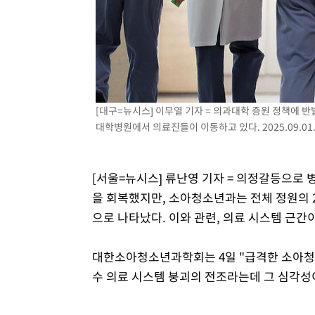
4시간 전 >
여수 오동도 해상서 모터보트 전복…1명 사망·1명 실종
5시간 전 >
극한폭염 한풀 꺾이지만…'낮 최고 35도' 무더위, 열대야 계
날씨]
6시간 전 >
축구협회 "압수수색·성접대 논란 사과…쇄신의 기회로 삼겠
6시간 전 >
[속보]'압수수색·성접대 논란' 축구협회 "실망과 걱정 안겨드
9시간 전 >
'최고 37도' 폭염 지속…강원동해안 최대 150㎜ 비
[대구=뉴시스] 이무열 기자 = 의과대학 증원 정책에 
11시간 전 >
[속보]뉴욕증시 상승 마감…S&P 0.6% 나스닥 1.3%↑
대학병원에서 의료진들이 이동하고 있다. 2025.09.01
[서울=뉴시스] 류난영 기자 = 의정갈등으로 
을 회복했지만, 소아청소년과는 전체 정원의 
으로 나타났다. 이와 관련, 의료 시스템 근간
대한소아청소년과학회는 4일 "급격한 소아청
수 의료 시스템 붕괴의 전조라는데 그 심각성