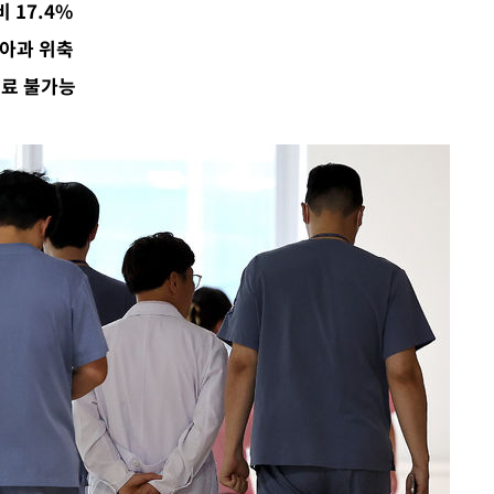
 17.4%
아과 위축
진료 불가능
서미화·한
1위… 정청
2.08%·
해 뛸 것"
리
일날씨]
원해 아틀