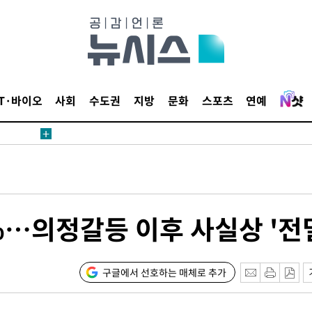
1위… 정청
2.08%·
해 뛸 것"
리
일날씨]
IT·바이오
사회
수도권
지방
문화
스포츠
연예
원해 아틀
%…의정갈등 이후 사실상 '전
속[다음주
구글에서 선호하는 매체로 추가
다"
려 죄송"