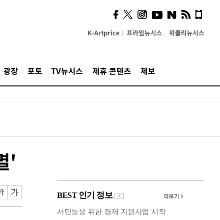
사이 해답 찾았죠"…알을
깨고 나온 '초자아'
K-Artprice
프라임뉴시스
위클리뉴시스
광장
포토
TV뉴시스
제휴 콘텐츠
제보
멸'