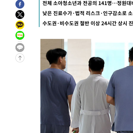
전체 소아청소년과 전공의 141명…정원대비
9시간 전 >
'최고 37도' 폭염 지속…강원동해안 최대 150㎜ 비
낮은 진료수가·법적 리스크·인구감소로 소
11시간 전 >
[속보]뉴욕증시 상승 마감…S&P 0.6% 나스닥 1.3%↑
수도권·비수도권 절반 이상 24시간 상시 
-18330초 전 >
이란 "호르무즈 재개방 합의 근접…美 배상 선행돼야"
-9377초 전 >
[속보]與최고위원 제주·인천 순회경선…박선원·최민희·
민수·김용 순
-9330초 전 >
[속보]김민석, 與 전대 당원투표 누적 득표율 45.42%로 
래 44.56%
-8612초 전 >
[속보]與 대표 경선 제주·인천 당원투표…金 47.75%·鄭 4
宋 10.17%
-8146초 전 >
이강인 "아틀레티코 이적 기뻐…등번호 7번 의미보단 팀 위
-8081초 전 >
[속보]與 당대표 경선, 제주·인천 권리당원 투표 김민석 승
-1855초 전 >
낮 최고 35도 '무더위'…동해안 시간당 30㎜ '강한 비'[내
-1125초 전 >
[속보]이강인 "감독님이 원하는 마음 느꼈고, 많은 트로피 
레티코 이적"
-907초 전 >
수도권 40도 육박 '펄펄'…동해안 일부 지역엔 호의주의보
2분 전 >
온열질환 사망자 3명 늘어…누적 환자 3000명 돌파
1시간 전 >
강릉에 시간당 81.4㎜ 물폭탄…도로 잠기고 담벼락 붕괴
2시간 전 >
백운산서 80년근 천종산삼 9뿌리 발견…감정가 1.3억원
3시간 전 >
선재도서 해루질 나섰다 실종 60대, 닷새 만에 숨진 채 발견
4시간 전 >
남자 농구, 나고야 아시안게임서 '홈팀' 일본과 한일전