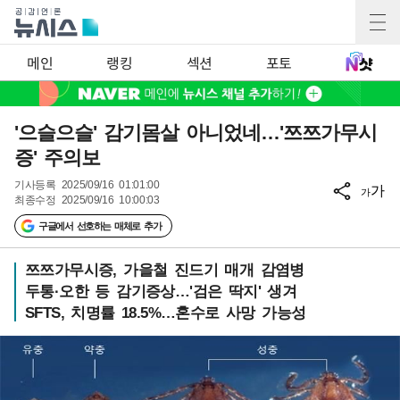
메인
랭킹
섹션
포토
'으슬으슬' 감기몸살 아니었네…'쯔쯔가무시
증' 주의보
기사등록
2025/09/16 01:01:00
가
가
최종수정
2025/09/16 10:00:03
구글에서 선호하는 매체로 추가
쯔쯔가무시증, 가을철 진드기 매개 감염병
두통·오한 등 감기증상…'검은 딱지' 생겨
SFTS, 치명률 18.5%…혼수로 사망 가능성