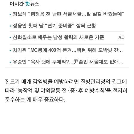
이시간
핫
뉴스
정보석 "황정음 전 남편 서글서글…잘 살길 바랐는데"
정웅인 첫째 딸 "연기 준비중" 깜짝 근황
차가원 "MC몽에 400억 뜯겨…백현 위해 도박빚 갚아줘"
유승민 "육사 탓에 쿠데타?…尹졸업 서울대도 없애나"
진드기 매개 감염병을 예방하려면 질병관리청의 권고에
따라 '농작업 및 야외활동 전·중·후 예방수칙'을 철저히
준수하는 게 매우 중요하다.