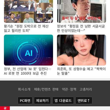
황기순 "원정 도박으로 전 재산
정보석 "황정음 전 남편 서글서글
잃고 필리핀 도피"
한 인상이었는데…"
정부, 전 산업에 'AI 옷' 입힌다…
최준희, 또 성형수술 예고 "짝짝이
AI 로봇 연 1000대 보급 추진
눈 탈출"
회사소개
제휴/컨텐츠 판매
약관·정책
고충처리
PC화면
제보하기
앱 다운로드
맨위로↑
광