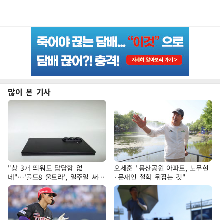
많이 본 기사
"창 3개 띄워도 답답함 없
오세훈 "용산공원 아파트, 노무현
네"…'폴드8 울트라', 일주일 써보
·문재인 철학 뒤집는 것"
니