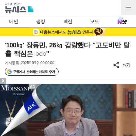
메인
랭킹
섹션
포토
'100㎏' 장동민, 26㎏ 감량했다 "고도비만 탈
출 핵심은 ○○○"
기사등록
2025/10/12 00:00:00
가
가
구글에서 선호하는 매체로 추가
X