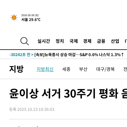
2026.08.08 (토)
서울 29.6℃
실시간
정치
국제
경제
금융
산업
-30242초 전 >
[속보]뉴욕증시 상승 마감…S&P 0.6% 나스닥 1.3%↑
지방
지방최신
세종
부산
대구/경북
윤이상 서거 30주기 평화 
등록 2025.10.23 10:36:03