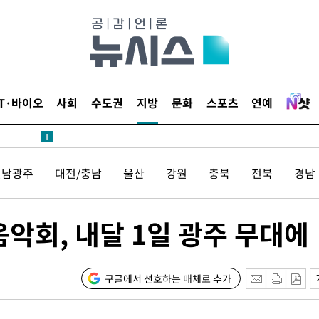
IT·바이오
사회
수도권
지방
문화
스포츠
연예
전남광주
대전/충남
울산
강원
충북
전북
경남
음악회, 내달 1일 광주 무대에
구글에서 선호하는 매체로 추가