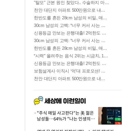
"주식 매일 사고판다"는 美 젊은
남성들…64%가 "나는 인생의
패배자“