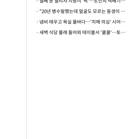
· 엘베 문 열리자 지팡이 '퍽'…노인의 택배기사 폭행 이유
· "20년 병수발했는데 얼굴도 모르는 동생이 유산 절반을"…배다른 형제 상속권 있을까
· 냄비 태우고 욕실 물바다…'치매 의심' 시어머니 검사 권유했다가 '날벼락'
· 새벽 식당 몰래 들어와 테이블서 '쿨쿨'…토사물 남기고 사라진 남성