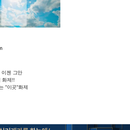
m
Mute