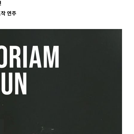
연
표작 연주