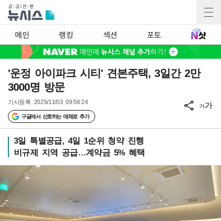
메인
랭킹
섹션
포토
'운정 아이파크 시티' 견본주택, 3일간 2만
3000명 방문
기사등록
2025/11/03 09:56:24
가
가
구글에서 선호하는 매체로 추가
3일 특별공급, 4일 1순위 청약 진행
비규제 지역 공급…계약금 5% 혜택