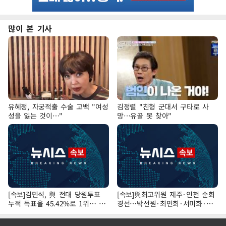
많이 본 기사
유혜정, 자궁적출 수술 고백 "여성
김정렬 "친형 군대서 구타로 사
성을 잃는 것이…"
망…유골 못 찾아"
[속보]김민석, 與 전대 당원투표
[속보]與최고위원 제주·인천 순회
누적 득표율 45.42%로 1위… 정
경선…박선원·최민희·서미화·한
청래 44.56%
민수·김용 순