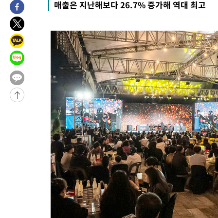
매출은 지난해보다 26.7% 증가해 역대 최고
-15032초 전 >
손흥민, 5경기 연속골 실패…LAFC는 승부차기 끝 과달라하라
-7633초 전 >
내일까지 39도 '펄펄'…기상청 "태풍 지나며 폭염 잠시 꺾인다"
-7270초 전 >
트럼프, 한국계 진보 주지사 후보 맹공…"공산주의가 최대 위협
-7248초 전 >
"美간섭에 합의 지연"…트럼프, '이란 호르무즈 통제권' 수용할
-3768초 전 >
[속보]산업장관 "李정부, 원전 반대 안해…안정 전력 위해 불가
-2465초 전 >
[속보]경찰, '홍명보 선임 논란' 대한축구협회·축구회관 등 압
-28668초 전 >
[속보]합참 "北 발사체는 단거리탄도미사일…감시·경계태세 
화"
-28416초 전 >
日방위성, 北이 동해로 쏜 발사체는 탄도미사일 가능성
-26846초 전 >
[속보] SKT, 에이닷 서비스 장애 발생…"원인 파악 중"
-26252초 전 >
[속보]합참 "북, 동해상으로 미상 발사체 발사"
-25648초 전 >
'낮 최고 39도' 불볕더위…한밤 열대야도 계속[내일날씨]
-25607초 전 >
[속보]7~9일 프로야구 3연전도 폭염 취소…11일 재개
-25269초 전 >
"韓 외환시장 개입 관측 배경엔 美의 대한국 무역적자 있어"
-25096초 전 >
'월드컵 탈락 후폭풍' 축구협회…초유의 압수수색에 '충격·당황
-24936초 전 >
서울 낮 37.9도, 올여름 최고치 경신…영등포 순간 '40도'
-24498초 전 >
[속보]종합특검, 대검 추가 압수수색…내란 중요임무종사 혐의