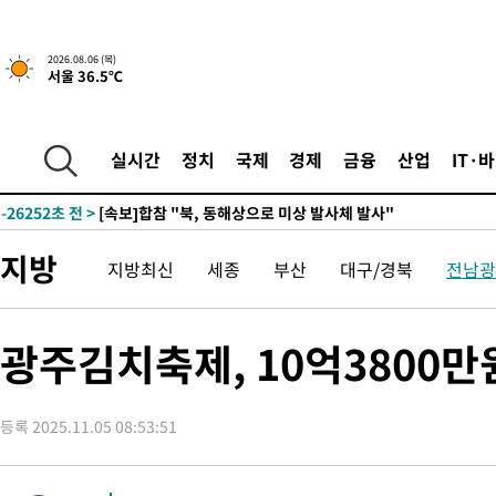
-2465초 전 >
[속보]경찰, '홍명보 선임 논란' 대한축구협회·축구회관 등 압
2026.08.06 (목)
서울 36.5℃
-28668초 전 >
[속보]합참 "北 발사체는 단거리탄도미사일…감시·경계태세 
화"
-28416초 전 >
日방위성, 北이 동해로 쏜 발사체는 탄도미사일 가능성
-26846초 전 >
[속보] SKT, 에이닷 서비스 장애 발생…"원인 파악 중"
실시간
정치
국제
경제
금융
산업
IT·
-26252초 전 >
[속보]합참 "북, 동해상으로 미상 발사체 발사"
-25648초 전 >
'낮 최고 39도' 불볕더위…한밤 열대야도 계속[내일날씨]
-25607초 전 >
[속보]7~9일 프로야구 3연전도 폭염 취소…11일 재개
지방
지방최신
세종
부산
대구/경북
전남광
-25269초 전 >
"韓 외환시장 개입 관측 배경엔 美의 대한국 무역적자 있어"
-25096초 전 >
'월드컵 탈락 후폭풍' 축구협회…초유의 압수수색에 '충격·당황
-24936초 전 >
서울 낮 37.9도, 올여름 최고치 경신…영등포 순간 '40도'
광주김치축제, 10억3800만
-24498초 전 >
[속보]종합특검, 대검 추가 압수수색…내란 중요임무종사 혐의
-20593초 전 >
[속보]코스닥, 800p 회복…0.26% 오른 801.67 마감
등록 2025.11.05 08:53:51
-20523초 전 >
[속보]코스피, 301.88포인트(4.58%) 내린 6296.38 마감
-20388초 전 >
[속보]원·달러 환율, 0.7원 내린 1423.8원 마감
-17987초 전 >
"여기 떨어졌다"…다누리, 스페이스X 로켓 달 충돌 흔적 포착