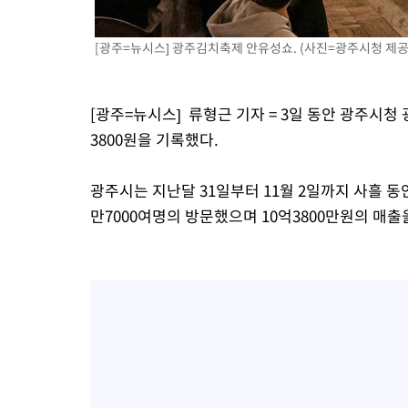
-20593초 전 >
[속보]코스닥, 800p 회복…0.26% 오른 801.67 마감
-20523초 전 >
[속보]코스피, 301.88포인트(4.58%) 내린 6296.38 마감
[광주=뉴시스] 광주김치축제 안유성쇼. (사진=광주시청 제공
-20388초 전 >
[속보]원·달러 환율, 0.7원 내린 1423.8원 마감
-17987초 전 >
"여기 떨어졌다"…다누리, 스페이스X 로켓 달 충돌 흔적 포착
[광주=뉴시스] 류형근 기자 = 3일 동안 광주시청
-15032초 전 >
손흥민, 5경기 연속골 실패…LAFC는 승부차기 끝 과달라하라
3800원을 기록했다.
-7633초 전 >
내일까지 39도 '펄펄'…기상청 "태풍 지나며 폭염 잠시 꺾인다"
-7270초 전 >
트럼프, 한국계 진보 주지사 후보 맹공…"공산주의가 최대 위협
광주시는 지난달 31일부터 11월 2일까지 사흘 동
-7248초 전 >
"美간섭에 합의 지연"…트럼프, '이란 호르무즈 통제권' 수용할
만7000여명의 방문했으며 10억3800만원의 매출
-3768초 전 >
[속보]산업장관 "李정부, 원전 반대 안해…안정 전력 위해 불가
-2465초 전 >
[속보]경찰, '홍명보 선임 논란' 대한축구협회·축구회관 등 압