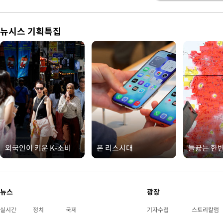
뉴시스 기획특집
외국인이 키운 K-소비
폰 리스시대
들끓는 한
뉴스
광장
실시간
정치
국제
기자수첩
스토리칼럼