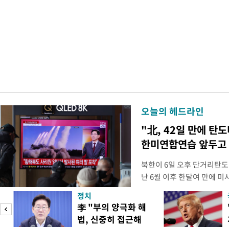
오늘의 헤드라인
"北, 42일 만에 탄
한미연합연습 앞두고
북한이 6일 오후 단거리탄도
난 6월 이후 한달여 만에 
본부에 따르면 우리 군은 6일
정치
서 동해상으로 발사된 단거
李 "부의 양극화 해
북한이 미사일을 몇 발 발사
법, 신중히 접근해
다. 한미 정보당국은 미사일