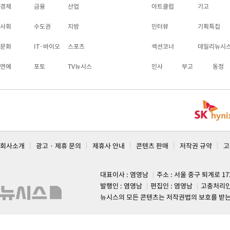
경제
금융
산업
아트클럽
기고
사회
수도권
지방
인터뷰
기획특집
문화
IT·바이오
스포츠
섹션코너
데일리뉴시
연예
포토
TV뉴시스
인사
부고
동정
회사소개
광고 · 제휴 문의
제휴사 안내
콘텐츠 판매
저작권 규약
고
대표이사 : 염영남
주소 : 서울 중구 퇴계로 1
발행인 : 염영남
편집인 : 염영남
고충처리인
뉴시스의 모든 콘텐츠는 저작권법의 보호를 받는 바, 무