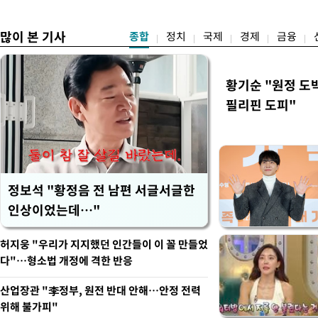
이
야"
많이 본 기사
종합
정치
국제
경제
금융
황기순 "원정 도
필리핀 도피"
정보석 "황정음 전 남편 서글서글한
인상이었는데…"
허지웅 "우리가 지지했던 인간들이 이 꼴 만들었
다"…형소법 개정에 격한 반응
산업장관 "李정부, 원전 반대 안해…안정 전력
위해 불가피"