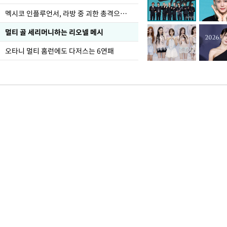
멕시코 인플루언서, 라방 중 괴한 총격으로 사망
멀티 골 세리머니하는 리오넬 메시
오타니 멀티 홈런에도 다저스는 6연패