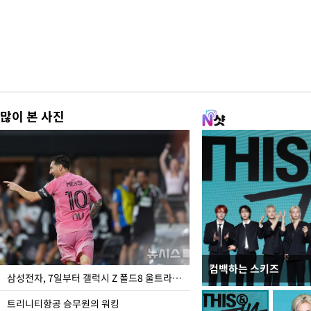
많이 본 사진
컴백하는 스키즈
입추 하루 앞둔 전남광
삼성전자, 7일부터 갤럭시 Z 폴드8 울트라·폴드8·플립8 출시
폭염
트리니티항공 승무원의 워킹