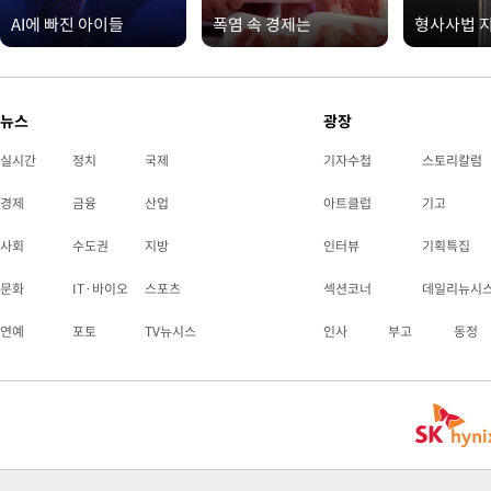
AI에 빠진 아이들
폭염 속 경제는
형사사법 
뉴스
광장
실시간
정치
국제
기자수첩
스토리칼럼
경제
금융
산업
아트클럽
기고
사회
수도권
지방
인터뷰
기획특집
문화
IT·바이오
스포츠
섹션코너
데일리뉴시
연예
포토
TV뉴시스
인사
부고
동정