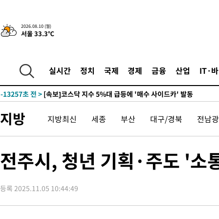
7분 전 >
트럼프, 이란 추가 요구에 "저강도 대응…이건 체스게임"
-30504초 전 >
대포통장 107개로 불법도박 수익 5062억 세탁…19명 검거
2026.08.10 (월)
서울 33.3℃
-28981초 전 >
[속보]이 대통령 "2028년 중순까지 광주 군공항 기능 다른 군
으로 임시 배치해 산단 조기 착공"
-26131초 전 >
포항스틸야드 관중석 천장 석재 낙하…K리그 전구장 긴급 점검
-14779초 전 >
[속보]'전장연 시위' 1호선 용산역 상행선 무정차 통과 종료
실시간
정치
국제
경제
금융
산업
IT·
-13257초 전 >
[속보]코스닥 지수 5%대 급등에 '매수 사이드카' 발동
-10543초 전 >
[속보]원·달러 환율, 오전 9시 1410.3원
-10281초 전 >
[속보]코스닥, 8.85포인트(1.11%) 오른 807.66 개장
지방
지방최신
세종
부산
대구/경북
전남광
-10277초 전 >
[속보]코스피, 47.56포인트(0.76%) 오른 6306.33 개장
-8713초 전 >
[속보]지하철 1호선 상행선 용산역 무정차 통과…"집회·시위"
-7038초 전 >
'낮 최고 34도' 전국 더위 지속…강원·경상권 오전 비
전주시, 청년 기획·주도 '소
-5686초 전 >
파키스탄 보안군, 대 테러작전으로 남서부의 무장세력 소탕전..1
살해
-4233초 전 >
인천 앞바다 연락두절 모터보트 승선원 3명 전원 구조
등록 2025.11.05 10:44:49
-3902초 전 >
이집트, 가자 협상 당사자들에게 약속이행과 방해금지 촉구
7분 전 >
트럼프, 이란 추가 요구에 "저강도 대응…이건 체스게임"
-30504초 전 >
대포통장 107개로 불법도박 수익 5062억 세탁…19명 검거