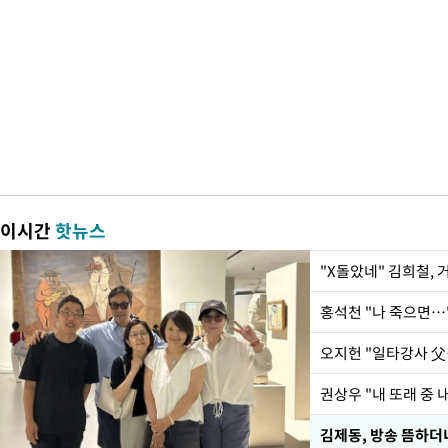
이시간
핫뉴스
"X돌았네" 김희철,
홍석천 "나 죽으면…
권상우 "내 또래 중 