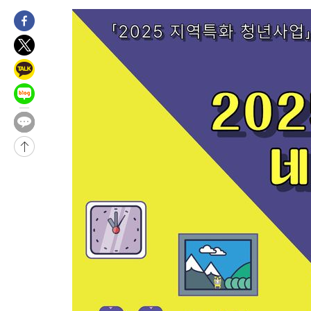
-28981초 전 >
[속보]이 대통령 "2028년 중순까지 광주 군공항 기능 다른 군
으로 임시 배치해 산단 조기 착공"
-26131초 전 >
포항스틸야드 관중석 천장 석재 낙하…K리그 전구장 긴급 점검
-14779초 전 >
[속보]'전장연 시위' 1호선 용산역 상행선 무정차 통과 종료
-13257초 전 >
[속보]코스닥 지수 5%대 급등에 '매수 사이드카' 발동
-10543초 전 >
[속보]원·달러 환율, 오전 9시 1410.3원
-10281초 전 >
[속보]코스닥, 8.85포인트(1.11%) 오른 807.66 개장
-10277초 전 >
[속보]코스피, 47.56포인트(0.76%) 오른 6306.33 개장
-8713초 전 >
[속보]지하철 1호선 상행선 용산역 무정차 통과…"집회·시위"
-7038초 전 >
'낮 최고 34도' 전국 더위 지속…강원·경상권 오전 비
-5686초 전 >
파키스탄 보안군, 대 테러작전으로 남서부의 무장세력 소탕전..1
살해
-4233초 전 >
인천 앞바다 연락두절 모터보트 승선원 3명 전원 구조
-3902초 전 >
이집트, 가자 협상 당사자들에게 약속이행과 방해금지 촉구
7분 전 >
트럼프, 이란 추가 요구에 "저강도 대응…이건 체스게임"