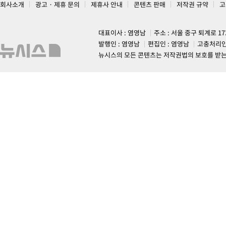
회사소개
광고 · 제휴 문의
제휴사 안내
콘텐츠 판매
저작권 규약
고
대표이사 : 염영남
주소 : 서울 중구 퇴계로 1
발행인 : 염영남
편집인 : 염영남
고충처리인
뉴시스의 모든 콘텐츠는 저작권법의 보호를 받는 바, 무