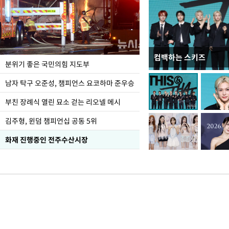
컴백하는 스키즈
김민석, 강원·TK도 
분위기 좋은 국민의힘 지도부
1.48%p 앞서…격차 
남자 탁구 오준성, 챔피언스 요코하마 준우승
부친 장례식 열린 묘소 걷는 리오넬 메시
김주형, 윈덤 챔피언십 공동 5위
화재 진행중인 전주수산시장