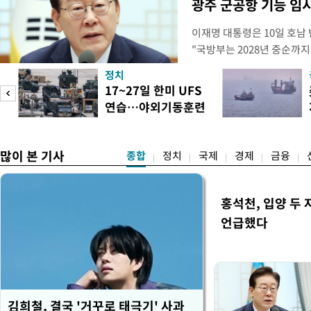
광주 군공항 기능 임
이재명 대통령은 10일 호남
"국방부는 2028년 중순까지
으로 임시 배치해서 광주 군
정치
조기에 활용될 수 있도록 조
17~27일 한미 UFS
대통령은 이날 오후 청와대에
연습…야외기동훈련
차 민관합동 점검회의'에서 
14건
많이 본 기사
종합
정치
국제
경제
금융
홍석천, 입양 두 
언급했다
김희철, 결국 '거꾸로 태극기' 사과