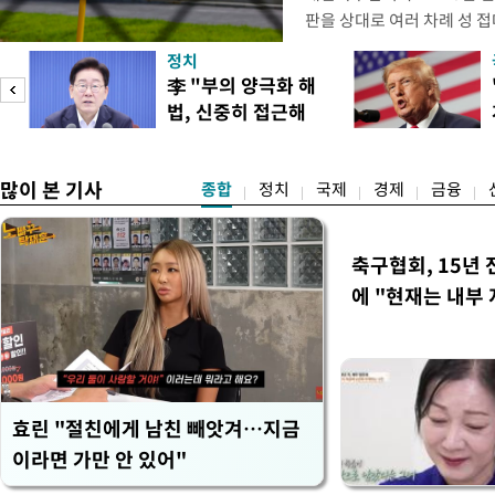
판을 상대로 여러 차례 성 접
구계에 따르면 국회의 한 의원
정치
년 국제심판 10여 명에게 성
李 "부의 양극화 해
축구협회는 외국인 심판과 감
법, 신중히 접근해
수십만원에서 많게는 100만
야"
많이 본 기사
종합
정치
국제
경제
금융
축구협회, 15년 
에 "현재는 내부 
효린 "절친에게 남친 빼앗겨…지금
이라면 가만 안 있어"