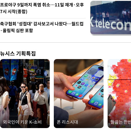
프로야구 9일까지 폭염 취소…11일 재개·오후
7시 시작(종합)
축구협회 '성접대' 감사보고서 나왔다…월드컵
·올림픽 심판 포함
뉴시스 기획특집
외국인이 키운 K-소비
폰 리스시대
들끓는 한