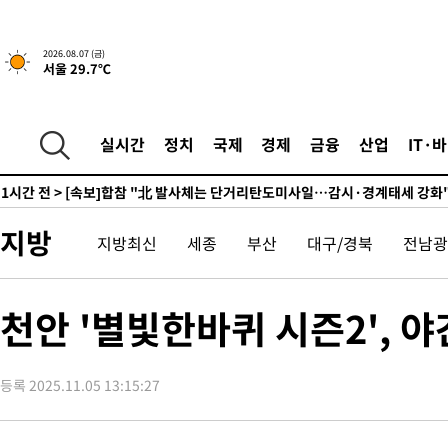
7시간 전 >
내일까지 39도 '펄펄'…기상청 "태풍 지나며 폭염 잠시 꺾인다"
-10916초 전 >
'월드컵 탈락 후폭풍' 축구협회…11시간 걸린 초유의 압수수색
2026.08.07 (금)
서울 29.7℃
합)
-10352초 전 >
[속보] 뉴욕증시, 혼조 출발…나스닥 0.3%↓, 다우 0.14%↑
-9145초 전 >
축구협회, 15년 전 심판 성 접대 파문에 "현재는 내부 지침 준수"
-7830초 전 >
경찰, '홍명보는 2순위' 결론냈던 스포츠윤리센터도 압수수색
실시간
정치
국제
경제
금융
산업
IT·
1시간 전 >
[속보]합참 "北 발사체는 단거리탄도미사일…감시·경계태세 강화
1시간 전 >
日방위성, 北이 동해로 쏜 발사체는 탄도미사일 가능성
2시간 전 >
[속보] SKT, 에이닷 서비스 장애 발생…"원인 파악 중"
지방
지방최신
세종
부산
대구/경북
전남광
2시간 전 >
[속보]합참 "북, 동해상으로 미상 발사체 발사"
2시간 전 >
'낮 최고 39도' 불볕더위…한밤 열대야도 계속[내일날씨]
2시간 전 >
[속보]7~9일 프로야구 3연전도 폭염 취소…11일 재개
천안 '별빛한바퀴 시즌2', 
2시간 전 >
"韓 외환시장 개입 관측 배경엔 美의 대한국 무역적자 있어"
2시간 전 >
'월드컵 탈락 후폭풍' 축구협회…초유의 압수수색에 '충격·당황'
등록 2025.11.05 13:15:27
2시간 전 >
서울 낮 37.9도, 올여름 최고치 경신…영등포 순간 '40도'
2시간 전 >
[속보]종합특검, 대검 추가 압수수색…내란 중요임무종사 혐의
4시간 전 >
[속보]코스닥, 800p 회복…0.26% 오른 801.67 마감