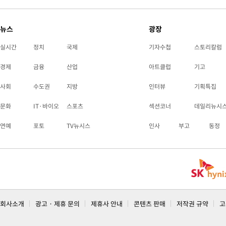
뉴스
광장
실시간
정치
국제
기자수첩
스토리칼럼
경제
금융
산업
아트클럽
기고
사회
수도권
지방
인터뷰
기획특집
문화
IT·바이오
스포츠
섹션코너
데일리뉴시
연예
포토
TV뉴시스
인사
부고
동정
회사소개
광고 · 제휴 문의
제휴사 안내
콘텐츠 판매
저작권 규약
고