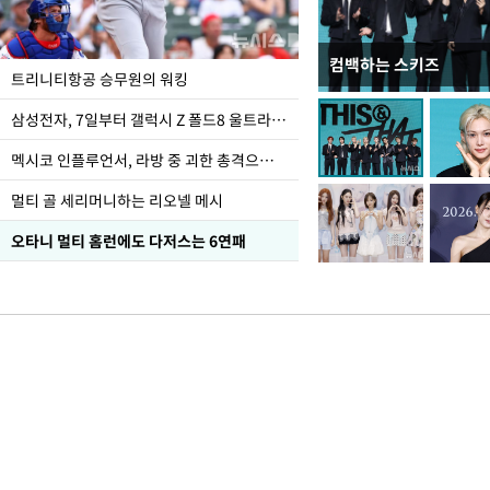
컴백하는 스키즈
입추 하루 앞둔 전남광
트리니티항공 승무원의 워킹
폭염
삼성전자, 7일부터 갤럭시 Z 폴드8 울트라·폴드8·플립8 출시
멕시코 인플루언서, 라방 중 괴한 총격으로 사망
멀티 골 세리머니하는 리오넬 메시
오타니 멀티 홈런에도 다저스는 6연패