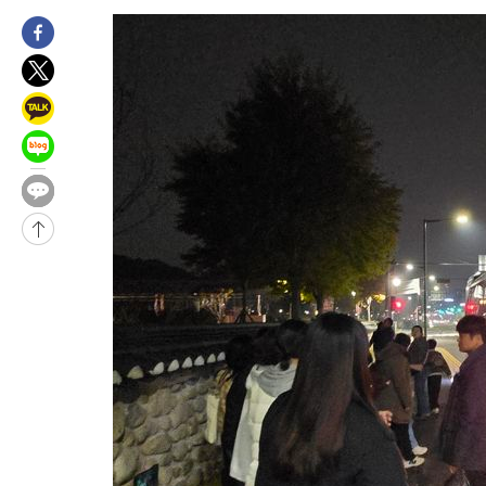
4시간 전 >
[속보]코스피, 301.88포인트(4.58%) 내린 6296.38 마감
4시간 전 >
[속보]원·달러 환율, 0.7원 내린 1423.8원 마감
4시간 전 >
"여기 떨어졌다"…다누리, 스페이스X 로켓 달 충돌 흔적 포착
5시간 전 >
손흥민, 5경기 연속골 실패…LAFC는 승부차기 끝 과달라하라 격파
7시간 전 >
내일까지 39도 '펄펄'…기상청 "태풍 지나며 폭염 잠시 꺾인다"
-10916초 전 >
'월드컵 탈락 후폭풍' 축구협회…11시간 걸린 초유의 압수수색
합)
-10352초 전 >
[속보] 뉴욕증시, 혼조 출발…나스닥 0.3%↓, 다우 0.14%↑
-9145초 전 >
축구협회, 15년 전 심판 성 접대 파문에 "현재는 내부 지침 준수"
-7830초 전 >
경찰, '홍명보는 2순위' 결론냈던 스포츠윤리센터도 압수수색
1시간 전 >
[속보]합참 "北 발사체는 단거리탄도미사일…감시·경계태세 강화
1시간 전 >
日방위성, 北이 동해로 쏜 발사체는 탄도미사일 가능성
2시간 전 >
[속보] SKT, 에이닷 서비스 장애 발생…"원인 파악 중"
2시간 전 >
[속보]합참 "북, 동해상으로 미상 발사체 발사"
2시간 전 >
'낮 최고 39도' 불볕더위…한밤 열대야도 계속[내일날씨]
2시간 전 >
[속보]7~9일 프로야구 3연전도 폭염 취소…11일 재개
2시간 전 >
"韓 외환시장 개입 관측 배경엔 美의 대한국 무역적자 있어"