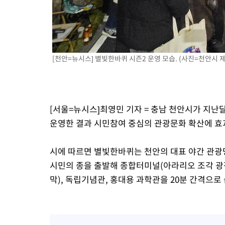
2시간 전 >
'월드컵 탈락 후폭풍' 축구협회…초유의 압수수색에 '충격·당황'
2시간 전 >
서울 낮 37.9도, 올여름 최고치 경신…영등포 순간 '40도'
2시간 전 >
[속보]종합특검, 대검 추가 압수수색…내란 중요임무종사 혐의
4시간 전 >
[속보]코스닥, 800p 회복…0.26% 오른 801.67 마감
[천안=뉴시스] 별빛한바퀴 시즌2 운영 모습. (사진=천안시 제공)
4시간 전 >
[속보]코스피, 301.88포인트(4.58%) 내린 6296.38 마감
4시간 전 >
[속보]원·달러 환율, 0.7원 내린 1423.8원 마감
4시간 전 >
"여기 떨어졌다"…다누리, 스페이스X 로켓 달 충돌 흔적 포착
[서울=뉴시스]최영민 기자 = 충남 천안시가 지난달
5시간 전 >
손흥민, 5경기 연속골 실패…LAFC는 승부차기 끝 과달라하라 격파
운영한 결과 시민참여 중심의 관광문화 확산에 효
7시간 전 >
내일까지 39도 '펄펄'…기상청 "태풍 지나며 폭염 잠시 꺾인다"
시에 따르면 별빛한바퀴는 천안의 대표 야간 관광
시민의 종을 출발해 종합터미널(아라리오 조각 광장
막), 독립기념관, 홍대용 과학관을 20분 간격으로