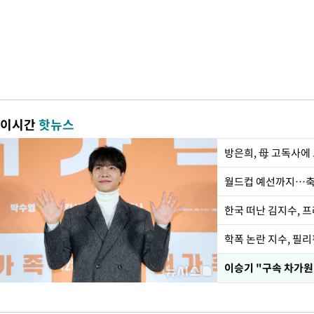
이시간
핫뉴스
방은희, 母 고독사에 
월드컵 예선까지…축
한국 떠난 김지수, 
학폭 논란 지수, 필
이승기 "구속 차가원,