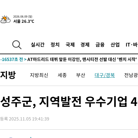
-26033초 전 >
'AT마드리드 7번' 이강인, 맨시티 상대로 비공식 데뷔전
-25535초 전 >
[속보]'AT마드리드 7번' 이강인, 맨시티 상대로 비공식 데뷔전
2026.08.09 (일)
서울 26.3℃
-23599초 전 >
네타냐후, 트럼프의 가자 평화 2차 15개조 평화안 '거부'
-20195초 전 >
이강인 ATM 입단식에 '상암벌 들썩'…"세계적인 선수 되길"
-19191초 전 >
태풍 돌핀, 중 저장성 타이저우시 해안에 상륙 (1보)
실시간
정치
국제
경제
금융
산업
IT·
-16537초 전 >
AT마드리드 데뷔 앞둔 이강인, 맨시티전 선발 대신 '벤치 시작'
-15167초 전 >
[속보]與 강원·TK 당원투표 합산 김민석 48.54%로 승리…
44.40%
-14501초 전 >
與 강원·TK 당원투표 합산 김민석 46.01%로 승리…정청래
지방
지방최신
세종
부산
대구/경북
전남광
44.53%
-14341초 전 >
[속보]與전대 권리당원투표…강원·경북 김민석, 대구 정청래 
-14148초 전 >
[속보]與 당대표 경선, 경북 권리당원 투표 김민석 47.37%·
45.71%
-14050초 전 >
[속보]與 당대표 경선, 대구 권리당원 투표 정청래 47.82%·
성주군, 지역발전 우수기업 
46.35%
-13847초 전 >
[속보]與 당대표 경선, 강원 권리당원 투표 김민석 승리…50.3
득표
-11765초 전 >
"일본축구협회, 대한축구협회 성 접대 의혹 심판 조사"
등록 2025.11.05 19:41:39
-4407초 전 >
[속보]장은수, KLPGA 제주삼다수 역전 우승…데뷔 10년 차에 
상
3분 전 >
"얼마나 더웠으면"…안동 물길공원서 헤엄친 구렁이 '소동'
5분 전 >
손흥민, 68분 뛰고 2경기 침묵…LAFC, 톨루카에 1-0 승리(종합)