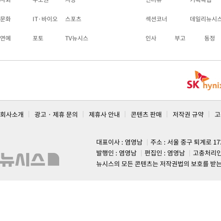
문화
IT·바이오
스포츠
섹션코너
데일리뉴시
연예
포토
TV뉴시스
인사
부고
동정
회사소개
광고 · 제휴 문의
제휴사 안내
콘텐츠 판매
저작권 규약
고
대표이사 : 염영남
주소 : 서울 중구 퇴계로 1
발행인 : 염영남
편집인 : 염영남
고충처리인
뉴시스의 모든 콘텐츠는 저작권법의 보호를 받는 바, 무