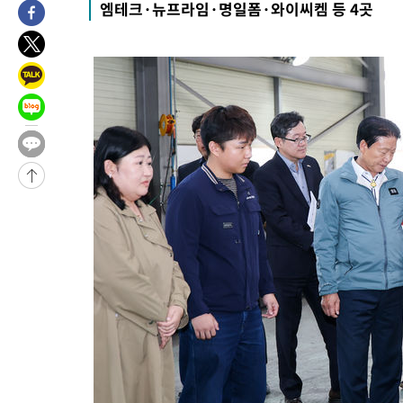
엠테크·뉴프라임·명일폼·와이씨켐 등 4곳
17분 전 >
'2경기 연속 침묵' 손흥민, 톨루카전 68분만 뛰고 슈팅 0개
-32117초 전 >
시메오네 감독 "이강인 다재다능한 선수…다양한 역할 맡길 것
-28558초 전 >
이강인, 5만 관중 앞 ATM 데뷔…뜨거운 응원 속 새출발(종합)
-28314초 전 >
'AT마드리드 7번' 이강인 데뷔전…맨시티에 1-3 역전패(종합)
-26053초 전 >
'AT마드리드 7번' 이강인, 맨시티 상대로 비공식 데뷔전
-25555초 전 >
[속보]'AT마드리드 7번' 이강인, 맨시티 상대로 비공식 데뷔전
-23619초 전 >
네타냐후, 트럼프의 가자 평화 2차 15개조 평화안 '거부'
-20215초 전 >
이강인 ATM 입단식에 '상암벌 들썩'…"세계적인 선수 되길"
-19211초 전 >
태풍 돌핀, 중 저장성 타이저우시 해안에 상륙 (1보)
-16557초 전 >
AT마드리드 데뷔 앞둔 이강인, 맨시티전 선발 대신 '벤치 시작'
-15187초 전 >
[속보]與 강원·TK 당원투표 합산 김민석 48.54%로 승리…
44.40%
-14521초 전 >
與 강원·TK 당원투표 합산 김민석 46.01%로 승리…정청래
44.53%
-14361초 전 >
[속보]與전대 권리당원투표…강원·경북 김민석, 대구 정청래 
-14168초 전 >
[속보]與 당대표 경선, 경북 권리당원 투표 김민석 47.37%·
45.71%
-14070초 전 >
[속보]與 당대표 경선, 대구 권리당원 투표 정청래 47.82%·
46.35%
-13867초 전 >
[속보]與 당대표 경선, 강원 권리당원 투표 김민석 승리…50.3