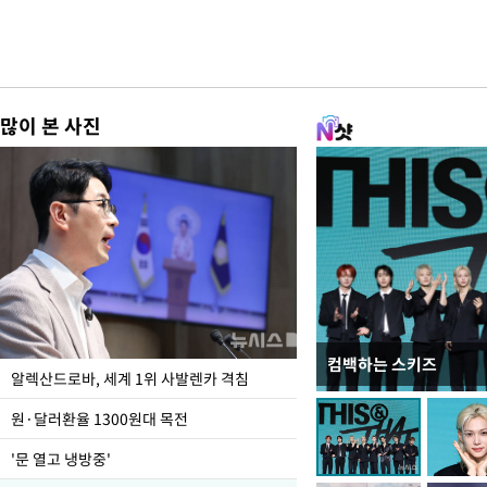
많이 본 사진
컴백하는 스키즈
폭염 속 주말 풍경은?
알렉산드로바, 세계 1위 사발렌카 격침
원·달러환율 1300원대 목전
'문 열고 냉방중'