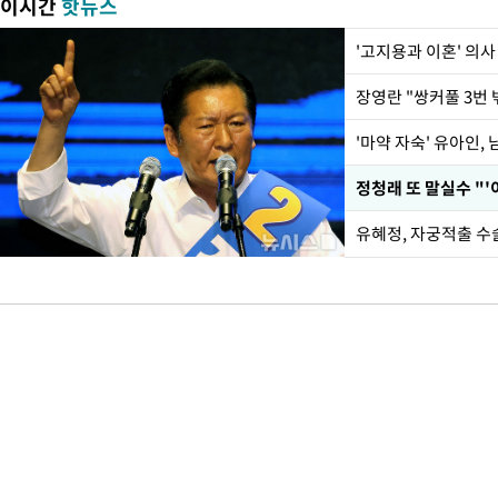
이시간
핫뉴스
'고지용과 이혼' 의사
'마약 자숙' 유아인,
정청래 또 말실수 "'
유혜정, 자궁적출 수