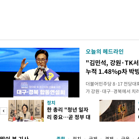
오늘의 헤드라인
"김민석, 강원·TK
누적 1.48%p차 박
더불어민주당 8·17 전당대
가 강원·대구·경북에서 치
48.54%(1만8977표)를 
정치
를 1622표(4.14%p) 차
넘
한 총리 "청년 일자
·인천 권리당원 투표에서도 
리 중요…곧 정부 대
적 합산(가중치 미반영)에서도
리
책"
많이 본 기사
종합
정치
국제
경제
금융