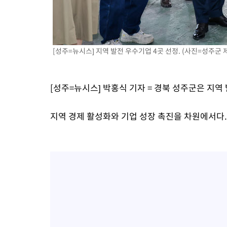
득표
-11785초 전 >
"일본축구협회, 대한축구협회 성 접대 의혹 심판 조사"
-4427초 전 >
[속보]장은수, KLPGA 제주삼다수 역전 우승…데뷔 10년 차에 
상
3분 전 >
"얼마나 더웠으면"…안동 물길공원서 헤엄친 구렁이 '소동'
[성주=뉴시스] 지역 발전 우수기업 4곳 선정. (사진=성주군 제공
4분 전 >
손흥민, 68분 뛰고 2경기 침묵…LAFC, 톨루카에 1-0 승리(종합)
16분 전 >
'2경기 연속 침묵' 손흥민, 톨루카전 68분만 뛰고 슈팅 0개
[성주=뉴시스] 박홍식 기자 = 경북 성주군은 지역
지역 경제 활성화와 기업 성장 촉진을 차원에서다.