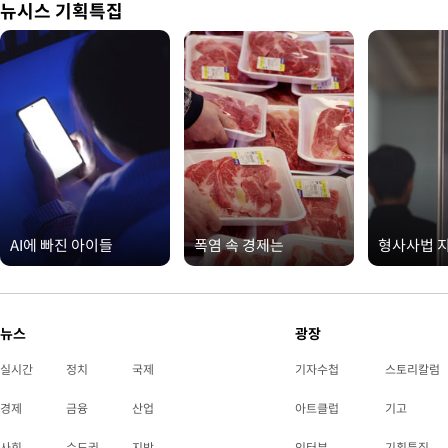
뉴시스 기획특집
AI에 빠진 아이들
폭염 속 경제는
형사사법 
뉴스
광장
실시간
정치
국제
기자수첩
스토리칼럼
경제
금융
산업
아트클럽
기고
사회
수도권
지방
인터뷰
기획특집