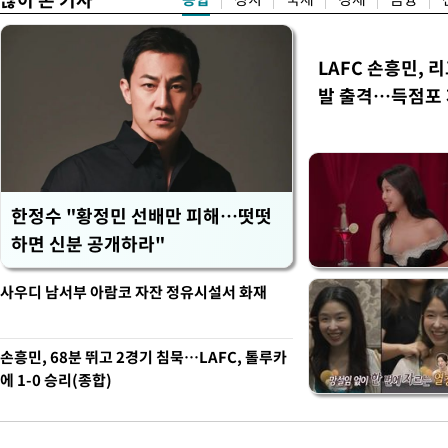
LAFC 손흥민, 
발 출격…득점포
한정수 "황정민 선배만 피해…떳떳
하면 신분 공개하라"
사우디 남서부 아람코 자잔 정유시설서 화재
손흥민, 68분 뛰고 2경기 침묵…LAFC, 톨루카
에 1-0 승리(종합)