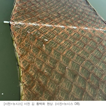
[서천=뉴시스] 서천 김 황백화 현상. (사진=뉴시스 DB).