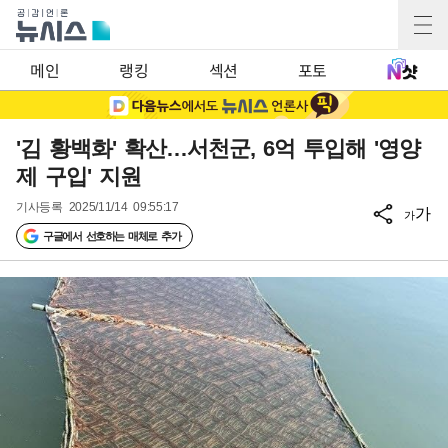
메인
랭킹
섹션
포토
'김 황백화' 확산…서천군, 6억 투입해 '영양
제 구입' 지원
기사등록
2025/11/14 09:55:17
가
가
구글에서 선호하는 매체로 추가