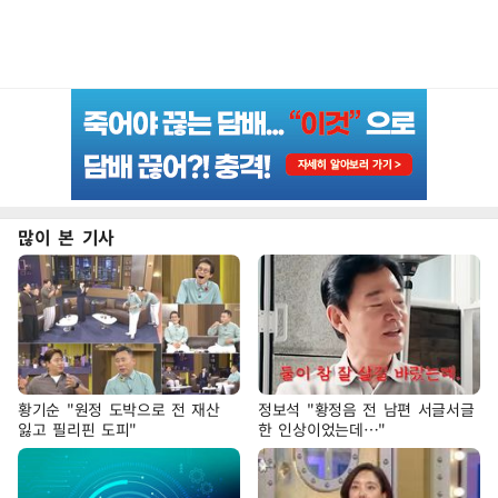
많이 본 기사
황기순 "원정 도박으로 전 재산
정보석 "황정음 전 남편 서글서글
잃고 필리핀 도피"
한 인상이었는데…"