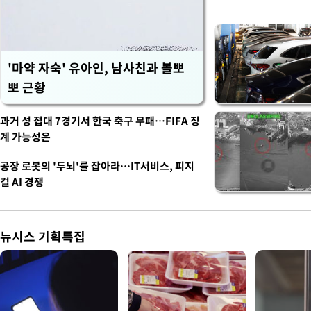
'마약 자숙' 유아인, 남사친과 볼뽀
뽀 근황
과거 성 접대 7경기서 한국 축구 무패…FIFA 징
계 가능성은
공장 로봇의 '두뇌'를 잡아라…IT서비스, 피지
컬 AI 경쟁
뉴시스 기획특집