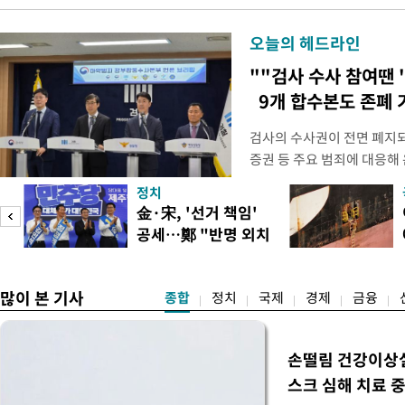
오늘의 헤드라인
""검사 수사 참여땐 
9개 합수본도 존폐 
검사의 수사권이 전면 폐지
증권 등 주요 범죄에 대응해
새로운 쟁점으로 떠올랐다. 
정치
여 근거가 사라지면서 현행
피
金·宋, '선거 책임'
이다. 9일 법조계에 따르면
공세…鄭 "반명 외치
사의 수사권이 박탈되면서, 
며 분열"
은 법적
많이 본 기사
종합
정치
국제
경제
금융
손떨림 건강이상
스크 심해 치료 중