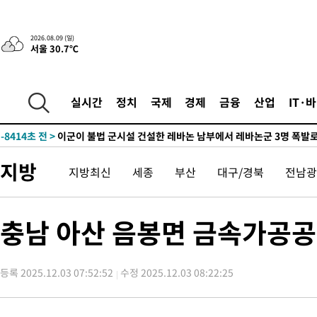
-3540초 전 >
“美 이란전 무기 소진…북한과 분쟁시 주한 미군 취약해질 수 있
-31259초 전 >
이강인, 오늘 서울서 AT마드리드 입단식…'전례 없는 특급대우
2026.08.09 (일)
서울 30.7℃
-18141초 전 >
'여긴 20도, 저긴 50도'…열화상 카메라로 본 폭염 저감시설 '
차'
-17612초 전 >
콜롬비아 신임 우파 대통령 취임 하루만에 차량폭탄 폭발 사건
-11206초 전 >
튀르키예 외무장관, "메카 3국 방위협정은 이란이 목표 아냐 "
실시간
정치
국제
경제
금융
산업
IT·
-8414초 전 >
이군이 불법 군시설 건설한 레바논 남부에서 레바논군 3명 폭발로
상
-5532초 전 >
[속보]美중부 사령관, 이스라엘 긴급방문 다중화된 전선 상황 논
-3596초 전 >
美 국방부, 켄달 전 공군장관 보안허가 취소…“에어포스원 기밀
지방
지방최신
세종
부산
대구/경북
전남광
언론 누출”
-3565초 전 >
‘축구의 신’ 아르헨티나 축구 선수 메시의 부친 지병 별세
-3540초 전 >
“美 이란전 무기 소진…북한과 분쟁시 주한 미군 취약해질 수 있
-31259초 전 >
이강인, 오늘 서울서 AT마드리드 입단식…'전례 없는 특급대우
충남 아산 음봉면 금속가공공
-18141초 전 >
'여긴 20도, 저긴 50도'…열화상 카메라로 본 폭염 저감시설 '
차'
-17612초 전 >
콜롬비아 신임 우파 대통령 취임 하루만에 차량폭탄 폭발 사건
등록 2025.12.03 07:52:52
수정 2025.12.03 08:22:25
-11206초 전 >
튀르키예 외무장관, "메카 3국 방위협정은 이란이 목표 아냐 "
-8414초 전 >
이군이 불법 군시설 건설한 레바논 남부에서 레바논군 3명 폭발로
상
-5532초 전 >
[속보]美중부 사령관, 이스라엘 긴급방문 다중화된 전선 상황 논