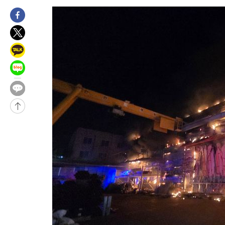
-3596초 전 >
美 국방부, 켄달 전 공군장관 보안허가 취소…“에어포스원 기밀
언론 누출”
-3565초 전 >
‘축구의 신’ 아르헨티나 축구 선수 메시의 부친 지병 별세
-3540초 전 >
“美 이란전 무기 소진…북한과 분쟁시 주한 미군 취약해질 수 있