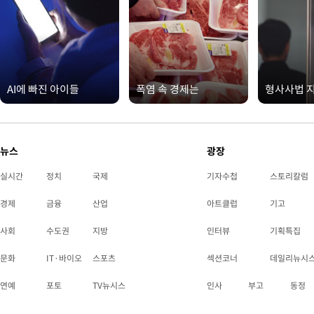
AI에 빠진 아이들
폭염 속 경제는
형사사법 
뉴스
광장
실시간
정치
국제
기자수첩
스토리칼럼
경제
금융
산업
아트클럽
기고
사회
수도권
지방
인터뷰
기획특집
문화
IT·바이오
스포츠
섹션코너
데일리뉴시
연예
포토
TV뉴시스
인사
부고
동정