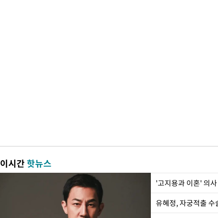
이시간
핫뉴스
'고지용과 이혼' 의사
유혜정, 자궁적출 수